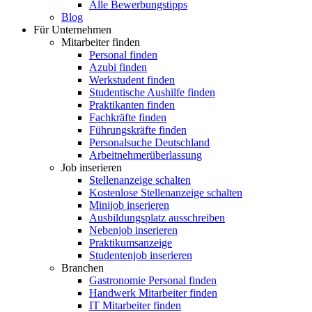
Alle Bewerbungstipps
Blog
Für Unternehmen
Mitarbeiter finden
Personal finden
Azubi finden
Werkstudent finden
Studentische Aushilfe finden
Praktikanten finden
Fachkräfte finden
Führungskräfte finden
Personalsuche Deutschland
Arbeitnehmerüberlassung
Job inserieren
Stellenanzeige schalten
Kostenlose Stellenanzeige schalten
Minijob inserieren
Ausbildungsplatz ausschreiben
Nebenjob inserieren
Praktikumsanzeige
Studentenjob inserieren
Branchen
Gastronomie Personal finden
Handwerk Mitarbeiter finden
IT Mitarbeiter finden