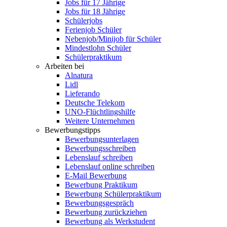
Jobs für 17 Jährige
Jobs für 18 Jährige
Schülerjobs
Ferienjob Schüler
Nebenjob/Minijob für Schüler
Mindestlohn Schüler
Schülerpraktikum
Arbeiten bei
Alnatura
Lidl
Lieferando
Deutsche Telekom
UNO-Flüchtlingshilfe
Weitere Unternehmen
Bewerbungstipps
Bewerbungsunterlagen
Bewerbungsschreiben
Lebenslauf schreiben
Lebenslauf online schreiben
E-Mail Bewerbung
Bewerbung Praktikum
Bewerbung Schülerpraktikum
Bewerbungsgespräch
Bewerbung zurückziehen
Bewerbung als Werkstudent