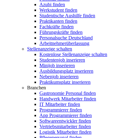
Azubi finden
Werkstudent finden
Studentische Aushilfe finden
Praktikanten finden
Fachkräfte finden
Führungskräfte finden
Personalsuche Deutschland
Arbeitnehmerüberlassung
Stellenanzeige schalten
Kostenlose Stellenanzeige schalten
Studentenjob inserieren
Minijob inserieren
Ausbildungsplatz inserieren
Nebenjob inserieren
Praktikumsplatz inserieren
Branchen
Gastronomie Personal finden
Handwerk Mitarbeiter finden
IT Mitarbeiter finden
Programmierer finden
App Programmierer finden
Softwareentwickler finden
Vertriebsmitarbeiter finden
Logistik Mitarbeiter finden
Pflegepersonal finden