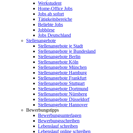
Werkstudent
Home-Office Jobs
Jobs ab sofort
Tätigkeitsbereiche
Beliebte Jobs
Jobbörse
Jobs Deutschland
Stellenangebote
Stellenangebote je Stadt
Stellenangebote je Bundesland
Stellenangebote Berlin
Stellenangebote Köln
Stellenangebote München
Stellenangebote Hamburg
Stellenangebote Frankfurt
Stellenangebote Stuttgart
Stellenangebote Dortmund
Stellenangebote Nürnberg
Stellenangebote Düsseldorf
Stellenangebote Hannover
Bewerbungstipps
Bewerbungsunterlagen
Bewerbungsschreiben
Lebenslauf schreiben
Lebenslauf online schreiben