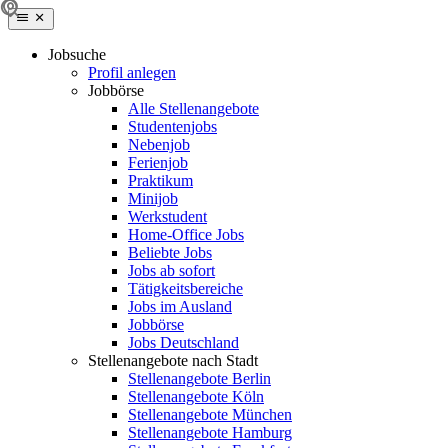
Jobsuche
Profil anlegen
Jobbörse
Alle Stellenangebote
Studentenjobs
Nebenjob
Ferienjob
Praktikum
Minijob
Werkstudent
Home-Office Jobs
Beliebte Jobs
Jobs ab sofort
Tätigkeitsbereiche
Jobs im Ausland
Jobbörse
Jobs Deutschland
Stellenangebote nach Stadt
Stellenangebote Berlin
Stellenangebote Köln
Stellenangebote München
Stellenangebote Hamburg