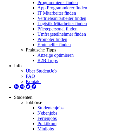
Programmierer finden
App Programmierer finden
IT Mitarbeiter finden
Vertriebsmitarbeiter finden
Logistik Mitarbeiter finden
Pflegepersonal finden
Umfrageteilnehmer finden
Promoter finden
Erntehelfer finden
Praktische Tipps
Anzeige optimieren
B2B Tipps
Info
Über StudentJob
FAQ
Kontakt
Studenten
Jobbörse
Studentenjobs
Nebenjobs
Ferienjobs
Praktikum
Minijobs