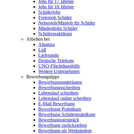
Jobs für 17 Jährige
Jobs für 18 Jährige
Schülerjobs
Ferienjob Schüler
Nebenjob/Minijob für Schüler
Mindestlohn Schüler
Schülerpraktikum
Arbeiten bei
Alnatura
Lidl
Lieferando
Deutsche Telekom
UNO-Flüchtlingshilfe
Weitere Unternehmen
Bewerbungstipps
Bewerbungsunterlagen
Bewerbungsschreiben
Lebenslauf schreiben
Lebenslauf online schreiben
E-Mail Bewerbung
Bewerbung Praktikum
Bewerbung Schülerpraktikum
Bewerbungsgespräch
Bewerbung zurückziehen
Bewerbung als Werkstudent