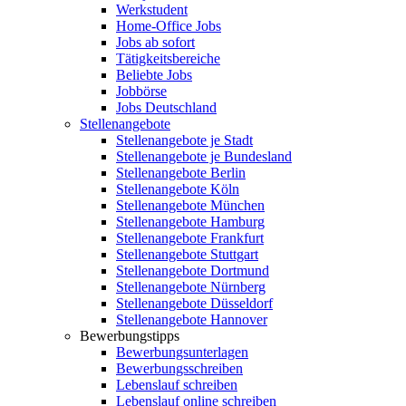
Werkstudent
Home-Office Jobs
Jobs ab sofort
Tätigkeitsbereiche
Beliebte Jobs
Jobbörse
Jobs Deutschland
Stellenangebote
Stellenangebote je Stadt
Stellenangebote je Bundesland
Stellenangebote Berlin
Stellenangebote Köln
Stellenangebote München
Stellenangebote Hamburg
Stellenangebote Frankfurt
Stellenangebote Stuttgart
Stellenangebote Dortmund
Stellenangebote Nürnberg
Stellenangebote Düsseldorf
Stellenangebote Hannover
Bewerbungstipps
Bewerbungsunterlagen
Bewerbungsschreiben
Lebenslauf schreiben
Lebenslauf online schreiben