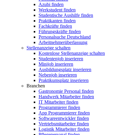
Azubi finden
Werkstudent finden
Studentische Aushilfe finden
Praktikanten finden
Fachkräfte finden
Führungskräfte finden
Personalsuche Deutschland
Arbeitnehmerüberlassung
Stellenanzeige schalten
Kostenlose Stellenanzeige schalten
Studentenjob inserieren
Minijob inserieren
Ausbildungsplatz inserieren
Nebenjob inserieren
Praktikumsplatz inserieren
Branchen
Gastronomie Personal finden
Handwerk Mitarbeiter finden
IT Mitarbeiter finden
Programmierer finden
App Programmierer finden
Softwareentwickler finden
Vertriebsmitarbeiter finden
Logistik Mitarbeiter finden
Pflegepersonal finden