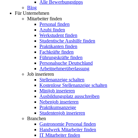
Alle Bewerbungstipps
Blog
Für Unternehmen
Mitarbeiter finden
Personal finden
Azubi finden
Werkstudent finden
Studentische Aushilfe finden
Praktikanten finden
Fachkräfte finden
Führungskräfte finden
Personalsuche Deutschland
Arbeitnehmerüberlassung
Job inserieren
Stellenanzeige schalten
Kostenlose Stellenanzeige schalten
Minijob inserieren
Ausbildungsplatz ausschreiben
Nebenjob inserieren
Praktikumsanzeige
Studentenjob inserieren
Branchen
Gastronomie Personal finden
Handwerk Mitarbeiter finden
IT Mitarbeiter finden