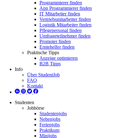
Programmierer finden
App Programmierer finden
IT Mitarbeiter finden
Vertriebsmitarbeiter finden
Logistik Mitarbeiter finden
Pflegepersonal finden
Umfrageteilnehmer finden
Promoter finden
Erntehelfer finden
Praktische Tipps
Anzeige optimieren
B2B Tipps
Info
Über StudentJob
FAQ
Kontakt
Studenten
Jobbörse
Studentenjobs
Nebenjobs
Ferienjobs
Praktikum
Minijobs