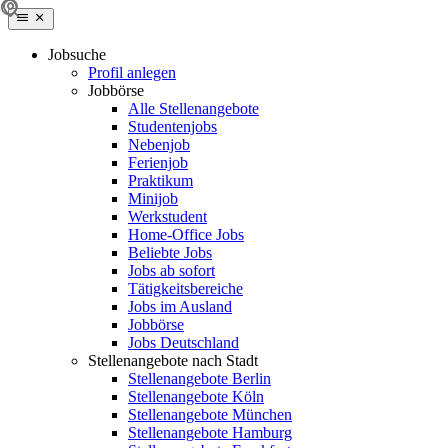
Jobsuche
Profil anlegen
Jobbörse
Alle Stellenangebote
Studentenjobs
Nebenjob
Ferienjob
Praktikum
Minijob
Werkstudent
Home-Office Jobs
Beliebte Jobs
Jobs ab sofort
Tätigkeitsbereiche
Jobs im Ausland
Jobbörse
Jobs Deutschland
Stellenangebote nach Stadt
Stellenangebote Berlin
Stellenangebote Köln
Stellenangebote München
Stellenangebote Hamburg