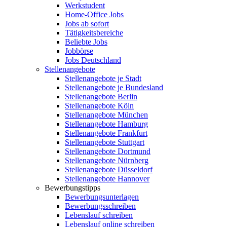
Werkstudent
Home-Office Jobs
Jobs ab sofort
Tätigkeitsbereiche
Beliebte Jobs
Jobbörse
Jobs Deutschland
Stellenangebote
Stellenangebote je Stadt
Stellenangebote je Bundesland
Stellenangebote Berlin
Stellenangebote Köln
Stellenangebote München
Stellenangebote Hamburg
Stellenangebote Frankfurt
Stellenangebote Stuttgart
Stellenangebote Dortmund
Stellenangebote Nürnberg
Stellenangebote Düsseldorf
Stellenangebote Hannover
Bewerbungstipps
Bewerbungsunterlagen
Bewerbungsschreiben
Lebenslauf schreiben
Lebenslauf online schreiben