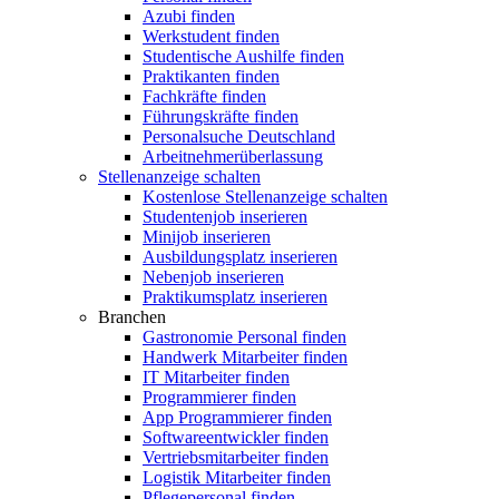
Azubi finden
Werkstudent finden
Studentische Aushilfe finden
Praktikanten finden
Fachkräfte finden
Führungskräfte finden
Personalsuche Deutschland
Arbeitnehmerüberlassung
Stellenanzeige schalten
Kostenlose Stellenanzeige schalten
Studentenjob inserieren
Minijob inserieren
Ausbildungsplatz inserieren
Nebenjob inserieren
Praktikumsplatz inserieren
Branchen
Gastronomie Personal finden
Handwerk Mitarbeiter finden
IT Mitarbeiter finden
Programmierer finden
App Programmierer finden
Softwareentwickler finden
Vertriebsmitarbeiter finden
Logistik Mitarbeiter finden
Pflegepersonal finden