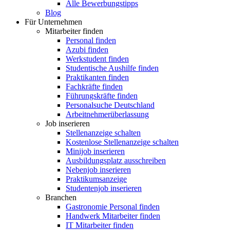
Alle Bewerbungstipps
Blog
Für Unternehmen
Mitarbeiter finden
Personal finden
Azubi finden
Werkstudent finden
Studentische Aushilfe finden
Praktikanten finden
Fachkräfte finden
Führungskräfte finden
Personalsuche Deutschland
Arbeitnehmerüberlassung
Job inserieren
Stellenanzeige schalten
Kostenlose Stellenanzeige schalten
Minijob inserieren
Ausbildungsplatz ausschreiben
Nebenjob inserieren
Praktikumsanzeige
Studentenjob inserieren
Branchen
Gastronomie Personal finden
Handwerk Mitarbeiter finden
IT Mitarbeiter finden