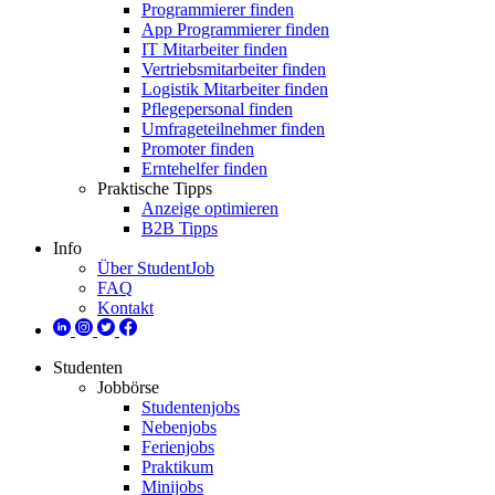
Programmierer finden
App Programmierer finden
IT Mitarbeiter finden
Vertriebsmitarbeiter finden
Logistik Mitarbeiter finden
Pflegepersonal finden
Umfrageteilnehmer finden
Promoter finden
Erntehelfer finden
Praktische Tipps
Anzeige optimieren
B2B Tipps
Info
Über StudentJob
FAQ
Kontakt
Studenten
Jobbörse
Studentenjobs
Nebenjobs
Ferienjobs
Praktikum
Minijobs