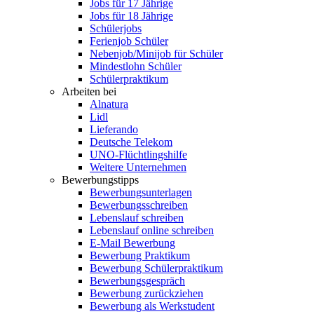
Jobs für 17 Jährige
Jobs für 18 Jährige
Schülerjobs
Ferienjob Schüler
Nebenjob/Minijob für Schüler
Mindestlohn Schüler
Schülerpraktikum
Arbeiten bei
Alnatura
Lidl
Lieferando
Deutsche Telekom
UNO-Flüchtlingshilfe
Weitere Unternehmen
Bewerbungstipps
Bewerbungsunterlagen
Bewerbungsschreiben
Lebenslauf schreiben
Lebenslauf online schreiben
E-Mail Bewerbung
Bewerbung Praktikum
Bewerbung Schülerpraktikum
Bewerbungsgespräch
Bewerbung zurückziehen
Bewerbung als Werkstudent