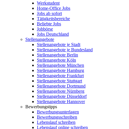
Werkstudent
Home-Office Jobs
Jobs ab sofort
Tätigkeitsbereiche
Beliebte Jobs
Jobbörse
Jobs Deutschland
Stellenangebote
Stellenangebote je Stadt
Stellenangebote je Bundesland
Stellenangebote Berlin
Stellenangebote Köln
Stellenangebote München
Stellenangebote Hamburg
Stellenangebote Frankfurt
Stellenangebote Stuttgart
Stellenangebote Dortmund
Stellenangebote Nürnberg
Stellenangebote Düsseldorf
Stellenangebote Hannover
Bewerbungstipps
Bewerbungsunterlagen
Bewerbungsschreiben
Lebenslauf schreiben
Lebenslauf online schreiben