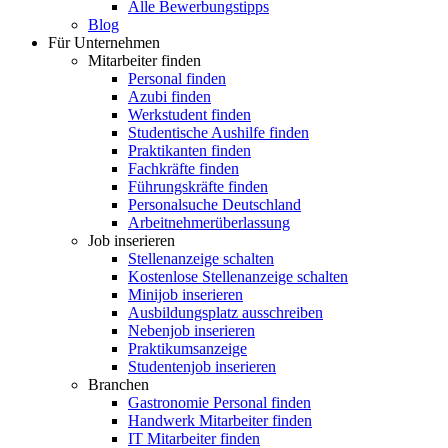
Alle Bewerbungstipps
Blog
Für Unternehmen
Mitarbeiter finden
Personal finden
Azubi finden
Werkstudent finden
Studentische Aushilfe finden
Praktikanten finden
Fachkräfte finden
Führungskräfte finden
Personalsuche Deutschland
Arbeitnehmerüberlassung
Job inserieren
Stellenanzeige schalten
Kostenlose Stellenanzeige schalten
Minijob inserieren
Ausbildungsplatz ausschreiben
Nebenjob inserieren
Praktikumsanzeige
Studentenjob inserieren
Branchen
Gastronomie Personal finden
Handwerk Mitarbeiter finden
IT Mitarbeiter finden