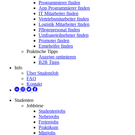
Programmierer finden
App Programmierer finden
IT Mitarbeiter finden
Vertriebsmitarbeiter finden
Logistik Mitarbeiter finden
Pflegepersonal finden
Umfrageteilnehmer finden
Promoter finden
Erntehelfer finden
Praktische Tipps
Anzeige optimieren
B2B Tipps
Info
Über StudentJob
FAQ
Kontakt
Studenten
Jobbörse
Studentenjobs
Nebenjobs
Ferienjobs
Praktikum
Minijobs