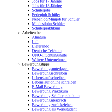
Jobs für 17 Jährige
Jobs für 18 Jährige
Schülerjobs
Ferienjob Schüler
Nebenjob/Minijob für Schüler
Mindestlohn Schüler
Schülerpraktikum
Arbeiten bei
Alnatura
Lidl
Lieferando
Deutsche Telekom
UNO-Flüchtlingshilfe
Weitere Unternehmen
Bewerbungstipps
Bewerbungsunterlagen
Bewerbungsschreiben
Lebenslauf schreiben
Lebenslauf online schreiben
E-Mail Bewerbung
Bewerbung Praktikum
Bewerbung Schülerpraktikum
Bewerbungsgespräch
Bewerbung zurückziehen
Bewerbung als Werkstudent