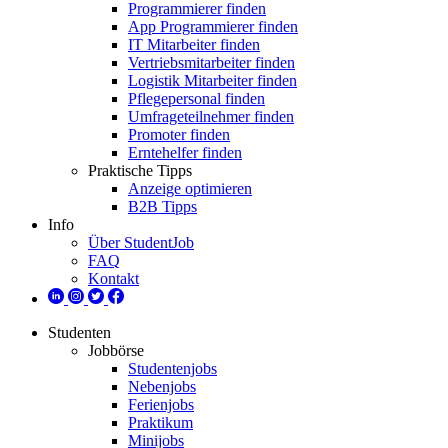
Programmierer finden
App Programmierer finden
IT Mitarbeiter finden
Vertriebsmitarbeiter finden
Logistik Mitarbeiter finden
Pflegepersonal finden
Umfrageteilnehmer finden
Promoter finden
Erntehelfer finden
Praktische Tipps
Anzeige optimieren
B2B Tipps
Info
Über StudentJob
FAQ
Kontakt
Studenten
Jobbörse
Studentenjobs
Nebenjobs
Ferienjobs
Praktikum
Minijobs