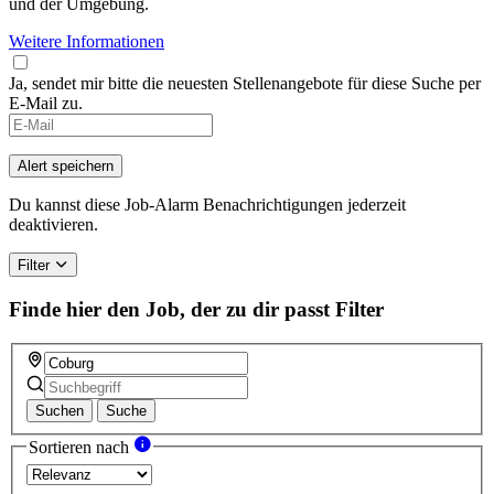
und der Umgebung.
Weitere Informationen
Ja, sendet mir bitte die neuesten Stellenangebote für diese Suche per
E-Mail zu.
If
you
are
Alert speichern
a
human,
Du kannst diese Job-Alarm Benachrichtigungen jederzeit
ignore
deaktivieren.
this
field
Filter
Finde hier den Job, der zu dir passt
Filter
Suchen
Suche
Sortieren nach