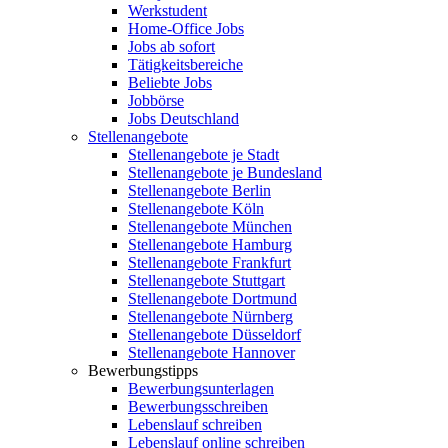
Werkstudent
Home-Office Jobs
Jobs ab sofort
Tätigkeitsbereiche
Beliebte Jobs
Jobbörse
Jobs Deutschland
Stellenangebote
Stellenangebote je Stadt
Stellenangebote je Bundesland
Stellenangebote Berlin
Stellenangebote Köln
Stellenangebote München
Stellenangebote Hamburg
Stellenangebote Frankfurt
Stellenangebote Stuttgart
Stellenangebote Dortmund
Stellenangebote Nürnberg
Stellenangebote Düsseldorf
Stellenangebote Hannover
Bewerbungstipps
Bewerbungsunterlagen
Bewerbungsschreiben
Lebenslauf schreiben
Lebenslauf online schreiben