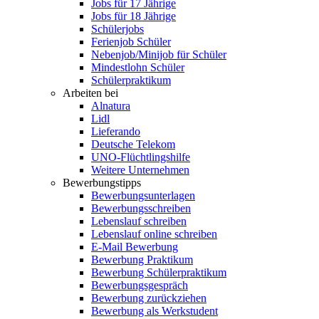
Jobs für 17 Jährige
Jobs für 18 Jährige
Schülerjobs
Ferienjob Schüler
Nebenjob/Minijob für Schüler
Mindestlohn Schüler
Schülerpraktikum
Arbeiten bei
Alnatura
Lidl
Lieferando
Deutsche Telekom
UNO-Flüchtlingshilfe
Weitere Unternehmen
Bewerbungstipps
Bewerbungsunterlagen
Bewerbungsschreiben
Lebenslauf schreiben
Lebenslauf online schreiben
E-Mail Bewerbung
Bewerbung Praktikum
Bewerbung Schülerpraktikum
Bewerbungsgespräch
Bewerbung zurückziehen
Bewerbung als Werkstudent