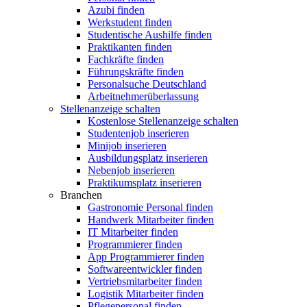
Azubi finden
Werkstudent finden
Studentische Aushilfe finden
Praktikanten finden
Fachkräfte finden
Führungskräfte finden
Personalsuche Deutschland
Arbeitnehmerüberlassung
Stellenanzeige schalten
Kostenlose Stellenanzeige schalten
Studentenjob inserieren
Minijob inserieren
Ausbildungsplatz inserieren
Nebenjob inserieren
Praktikumsplatz inserieren
Branchen
Gastronomie Personal finden
Handwerk Mitarbeiter finden
IT Mitarbeiter finden
Programmierer finden
App Programmierer finden
Softwareentwickler finden
Vertriebsmitarbeiter finden
Logistik Mitarbeiter finden
Pflegepersonal finden