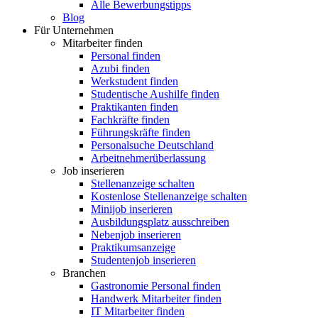
Alle Bewerbungstipps
Blog
Für Unternehmen
Mitarbeiter finden
Personal finden
Azubi finden
Werkstudent finden
Studentische Aushilfe finden
Praktikanten finden
Fachkräfte finden
Führungskräfte finden
Personalsuche Deutschland
Arbeitnehmerüberlassung
Job inserieren
Stellenanzeige schalten
Kostenlose Stellenanzeige schalten
Minijob inserieren
Ausbildungsplatz ausschreiben
Nebenjob inserieren
Praktikumsanzeige
Studentenjob inserieren
Branchen
Gastronomie Personal finden
Handwerk Mitarbeiter finden
IT Mitarbeiter finden