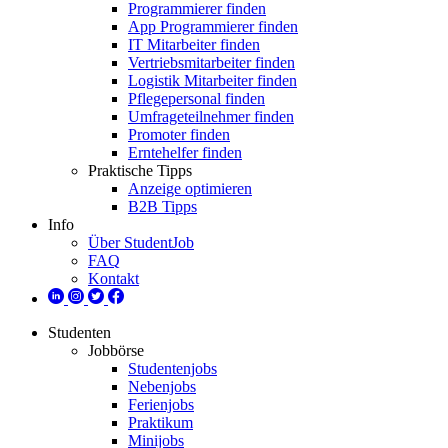
Programmierer finden
App Programmierer finden
IT Mitarbeiter finden
Vertriebsmitarbeiter finden
Logistik Mitarbeiter finden
Pflegepersonal finden
Umfrageteilnehmer finden
Promoter finden
Erntehelfer finden
Praktische Tipps
Anzeige optimieren
B2B Tipps
Info
Über StudentJob
FAQ
Kontakt
Studenten
Jobbörse
Studentenjobs
Nebenjobs
Ferienjobs
Praktikum
Minijobs