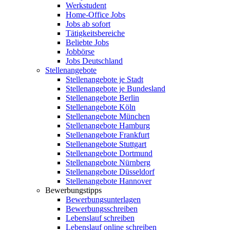
Werkstudent
Home-Office Jobs
Jobs ab sofort
Tätigkeitsbereiche
Beliebte Jobs
Jobbörse
Jobs Deutschland
Stellenangebote
Stellenangebote je Stadt
Stellenangebote je Bundesland
Stellenangebote Berlin
Stellenangebote Köln
Stellenangebote München
Stellenangebote Hamburg
Stellenangebote Frankfurt
Stellenangebote Stuttgart
Stellenangebote Dortmund
Stellenangebote Nürnberg
Stellenangebote Düsseldorf
Stellenangebote Hannover
Bewerbungstipps
Bewerbungsunterlagen
Bewerbungsschreiben
Lebenslauf schreiben
Lebenslauf online schreiben