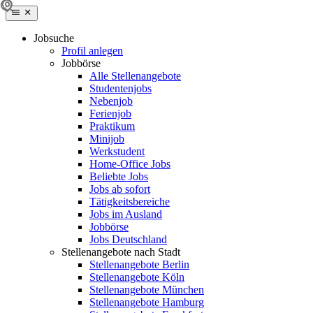
Jobsuche
Profil anlegen
Jobbörse
Alle Stellenangebote
Studentenjobs
Nebenjob
Ferienjob
Praktikum
Minijob
Werkstudent
Home-Office Jobs
Beliebte Jobs
Jobs ab sofort
Tätigkeitsbereiche
Jobs im Ausland
Jobbörse
Jobs Deutschland
Stellenangebote nach Stadt
Stellenangebote Berlin
Stellenangebote Köln
Stellenangebote München
Stellenangebote Hamburg