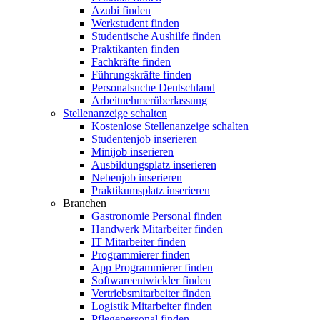
Azubi finden
Werkstudent finden
Studentische Aushilfe finden
Praktikanten finden
Fachkräfte finden
Führungskräfte finden
Personalsuche Deutschland
Arbeitnehmerüberlassung
Stellenanzeige schalten
Kostenlose Stellenanzeige schalten
Studentenjob inserieren
Minijob inserieren
Ausbildungsplatz inserieren
Nebenjob inserieren
Praktikumsplatz inserieren
Branchen
Gastronomie Personal finden
Handwerk Mitarbeiter finden
IT Mitarbeiter finden
Programmierer finden
App Programmierer finden
Softwareentwickler finden
Vertriebsmitarbeiter finden
Logistik Mitarbeiter finden
Pflegepersonal finden