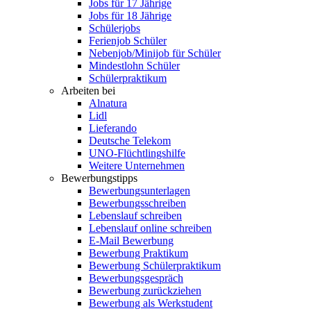
Jobs für 17 Jährige
Jobs für 18 Jährige
Schülerjobs
Ferienjob Schüler
Nebenjob/Minijob für Schüler
Mindestlohn Schüler
Schülerpraktikum
Arbeiten bei
Alnatura
Lidl
Lieferando
Deutsche Telekom
UNO-Flüchtlingshilfe
Weitere Unternehmen
Bewerbungstipps
Bewerbungsunterlagen
Bewerbungsschreiben
Lebenslauf schreiben
Lebenslauf online schreiben
E-Mail Bewerbung
Bewerbung Praktikum
Bewerbung Schülerpraktikum
Bewerbungsgespräch
Bewerbung zurückziehen
Bewerbung als Werkstudent