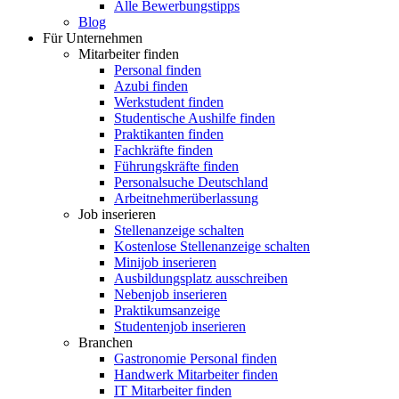
Alle Bewerbungstipps
Blog
Für Unternehmen
Mitarbeiter finden
Personal finden
Azubi finden
Werkstudent finden
Studentische Aushilfe finden
Praktikanten finden
Fachkräfte finden
Führungskräfte finden
Personalsuche Deutschland
Arbeitnehmerüberlassung
Job inserieren
Stellenanzeige schalten
Kostenlose Stellenanzeige schalten
Minijob inserieren
Ausbildungsplatz ausschreiben
Nebenjob inserieren
Praktikumsanzeige
Studentenjob inserieren
Branchen
Gastronomie Personal finden
Handwerk Mitarbeiter finden
IT Mitarbeiter finden