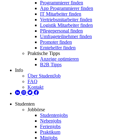
Programmierer finden
App Programmierer finden
IT Mitarbeiter finden
Vertriebsmitarbeiter finden
Logistik Mitarbeiter finden
Pflegepersonal finden
Umfrageteilnehmer finden
Promoter finden
Erntehelfer finden
Praktische Tipps
Anzeige optimieren
B2B Tipps
Info
Über StudentJob
FAQ
Kontakt
Studenten
Jobbörse
Studentenjobs
Nebenjobs
Ferienjobs
Praktikum
Minijobs