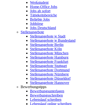
Werkstudent
Home-Office Jobs
Jobs ab sofort
Tätigkeitsbereiche
Beliebte Jobs
Jobbörse
Jobs Deutschland
Stellenangebote
Stellenangebote je Stadt
Stellenangebote je Bundesland
Stellenangebote Berlin
Stellenangebote Köln
Stellenangebote München
Stellenangebote Hamburg
Stellenangebote Frankfurt
Stellenangebote Stuttgart
Stellenangebote Dortmund
Stellenangebote Nürnberg
Stellenangebote Düsseldorf
Stellenangebote Hannover
Bewerbungstipps
Bewerbungsunterlagen
Bewerbungsschreiben
Lebenslauf schreiben
Lebenslauf online schreiben