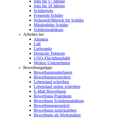
Jobs für 17 Jährige
Jobs für 18 Jährige
Schülerjobs
Ferienjob Schüler
Nebenjob/Minijob für Schüler
Mindestlohn Schüler
Schülerpraktikum
Arbeiten bei
Alnatura
Lidl
Lieferando
Deutsche Telekom
UNO-Flüchtlingshilfe
Weitere Unternehmen
Bewerbungstipps
Bewerbungsunterlagen
Bewerbungsschreiben
Lebenslauf schreiben
Lebenslauf online schreiben
E-Mail Bewerbung
Bewerbung Praktikum
Bewerbung Schülerpraktikum
Bewerbungsgespräch
Bewerbung zurückziehen
Bewerbung als Werkstudent