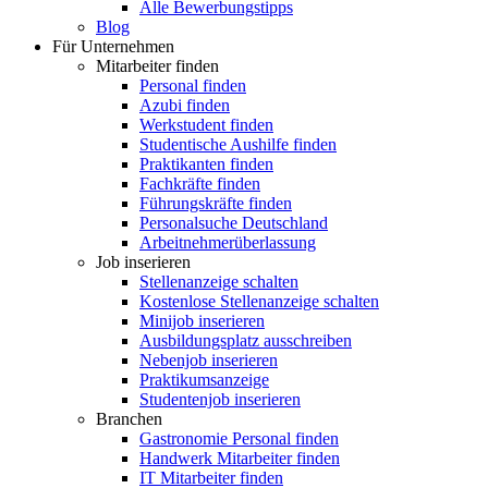
Alle Bewerbungstipps
Blog
Für Unternehmen
Mitarbeiter finden
Personal finden
Azubi finden
Werkstudent finden
Studentische Aushilfe finden
Praktikanten finden
Fachkräfte finden
Führungskräfte finden
Personalsuche Deutschland
Arbeitnehmerüberlassung
Job inserieren
Stellenanzeige schalten
Kostenlose Stellenanzeige schalten
Minijob inserieren
Ausbildungsplatz ausschreiben
Nebenjob inserieren
Praktikumsanzeige
Studentenjob inserieren
Branchen
Gastronomie Personal finden
Handwerk Mitarbeiter finden
IT Mitarbeiter finden