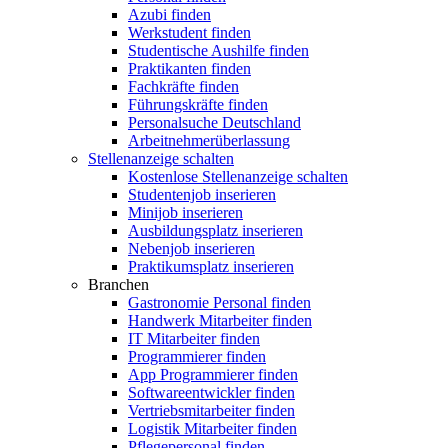
Azubi finden
Werkstudent finden
Studentische Aushilfe finden
Praktikanten finden
Fachkräfte finden
Führungskräfte finden
Personalsuche Deutschland
Arbeitnehmerüberlassung
Stellenanzeige schalten
Kostenlose Stellenanzeige schalten
Studentenjob inserieren
Minijob inserieren
Ausbildungsplatz inserieren
Nebenjob inserieren
Praktikumsplatz inserieren
Branchen
Gastronomie Personal finden
Handwerk Mitarbeiter finden
IT Mitarbeiter finden
Programmierer finden
App Programmierer finden
Softwareentwickler finden
Vertriebsmitarbeiter finden
Logistik Mitarbeiter finden
Pflegepersonal finden