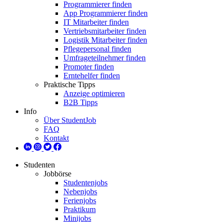
Programmierer finden
App Programmierer finden
IT Mitarbeiter finden
Vertriebsmitarbeiter finden
Logistik Mitarbeiter finden
Pflegepersonal finden
Umfrageteilnehmer finden
Promoter finden
Erntehelfer finden
Praktische Tipps
Anzeige optimieren
B2B Tipps
Info
Über StudentJob
FAQ
Kontakt
Studenten
Jobbörse
Studentenjobs
Nebenjobs
Ferienjobs
Praktikum
Minijobs