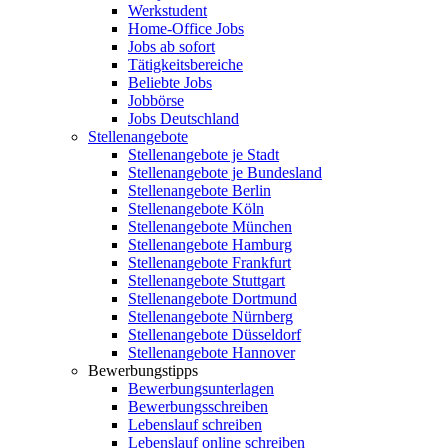
Werkstudent
Home-Office Jobs
Jobs ab sofort
Tätigkeitsbereiche
Beliebte Jobs
Jobbörse
Jobs Deutschland
Stellenangebote
Stellenangebote je Stadt
Stellenangebote je Bundesland
Stellenangebote Berlin
Stellenangebote Köln
Stellenangebote München
Stellenangebote Hamburg
Stellenangebote Frankfurt
Stellenangebote Stuttgart
Stellenangebote Dortmund
Stellenangebote Nürnberg
Stellenangebote Düsseldorf
Stellenangebote Hannover
Bewerbungstipps
Bewerbungsunterlagen
Bewerbungsschreiben
Lebenslauf schreiben
Lebenslauf online schreiben