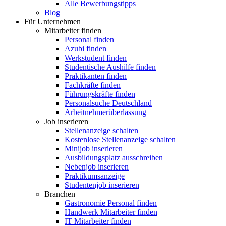
Alle Bewerbungstipps
Blog
Für Unternehmen
Mitarbeiter finden
Personal finden
Azubi finden
Werkstudent finden
Studentische Aushilfe finden
Praktikanten finden
Fachkräfte finden
Führungskräfte finden
Personalsuche Deutschland
Arbeitnehmerüberlassung
Job inserieren
Stellenanzeige schalten
Kostenlose Stellenanzeige schalten
Minijob inserieren
Ausbildungsplatz ausschreiben
Nebenjob inserieren
Praktikumsanzeige
Studentenjob inserieren
Branchen
Gastronomie Personal finden
Handwerk Mitarbeiter finden
IT Mitarbeiter finden