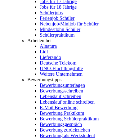
Jobs für 17 Jährige
Jobs für 18 Jährige
Schülerjobs
Ferienjob Schüler
Nebenjob/Minijob für Schüler
Mindestlohn Schüler
Schülerpraktikum
Arbeiten bei
Alnatura
Lidl
Lieferando
Deutsche Telekom
UNO-Flüchtlingshilfe
Weitere Unternehmen
Bewerbungstipps
Bewerbungsunterlagen
Bewerbungsschreiben
Lebenslauf schreiben
Lebenslauf online schreiben
E-Mail Bewerbung
Bewerbung Praktikum
Bewerbung Schülerpraktikum
Bewerbungsgespräch
Bewerbung zurückziehen
Bewerbung als Werkstudent