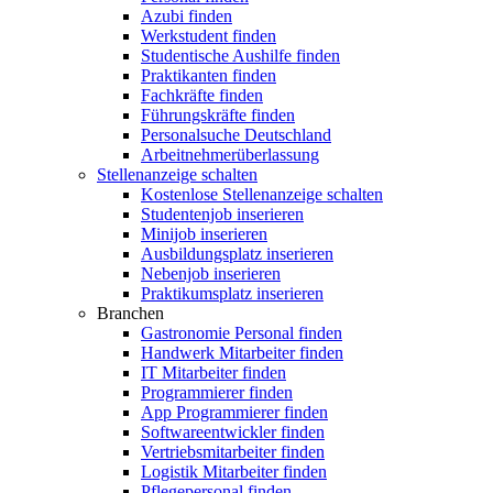
Azubi finden
Werkstudent finden
Studentische Aushilfe finden
Praktikanten finden
Fachkräfte finden
Führungskräfte finden
Personalsuche Deutschland
Arbeitnehmerüberlassung
Stellenanzeige schalten
Kostenlose Stellenanzeige schalten
Studentenjob inserieren
Minijob inserieren
Ausbildungsplatz inserieren
Nebenjob inserieren
Praktikumsplatz inserieren
Branchen
Gastronomie Personal finden
Handwerk Mitarbeiter finden
IT Mitarbeiter finden
Programmierer finden
App Programmierer finden
Softwareentwickler finden
Vertriebsmitarbeiter finden
Logistik Mitarbeiter finden
Pflegepersonal finden