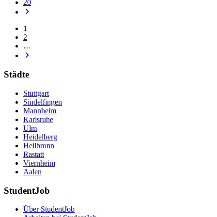
20
1
2
…
Städte
Stuttgart
Sindelfingen
Mannheim
Karlsruhe
Ulm
Heidelberg
Heilbronn
Rastatt
Viernheim
Aalen
StudentJob
Über StudentJob