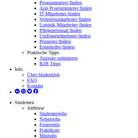
Programmierer finden
App Programmierer finden
IT Mitarbeiter finden
Vertriebsmitarbeiter finden
Logistik Mitarbeiter finden
Pflegepersonal finden
Umfrageteilnehmer finden
Promoter finden
Erntehelfer finden
Praktische Tipps
Anzeige optimieren
B2B Tipps
Info
Über StudentJob
FAQ
Kontakt
Studenten
Jobbörse
Studentenjobs
Nebenjobs
Ferienjobs
Praktikum
Minijobs