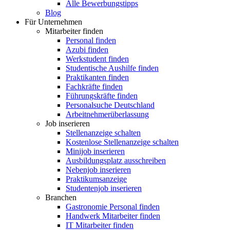
Alle Bewerbungstipps
Blog
Für Unternehmen
Mitarbeiter finden
Personal finden
Azubi finden
Werkstudent finden
Studentische Aushilfe finden
Praktikanten finden
Fachkräfte finden
Führungskräfte finden
Personalsuche Deutschland
Arbeitnehmerüberlassung
Job inserieren
Stellenanzeige schalten
Kostenlose Stellenanzeige schalten
Minijob inserieren
Ausbildungsplatz ausschreiben
Nebenjob inserieren
Praktikumsanzeige
Studentenjob inserieren
Branchen
Gastronomie Personal finden
Handwerk Mitarbeiter finden
IT Mitarbeiter finden