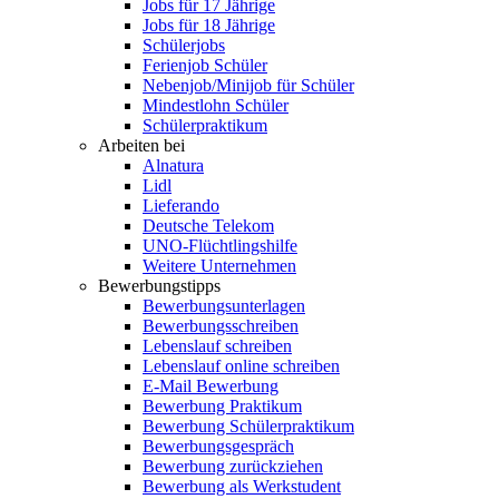
Jobs für 17 Jährige
Jobs für 18 Jährige
Schülerjobs
Ferienjob Schüler
Nebenjob/Minijob für Schüler
Mindestlohn Schüler
Schülerpraktikum
Arbeiten bei
Alnatura
Lidl
Lieferando
Deutsche Telekom
UNO-Flüchtlingshilfe
Weitere Unternehmen
Bewerbungstipps
Bewerbungsunterlagen
Bewerbungsschreiben
Lebenslauf schreiben
Lebenslauf online schreiben
E-Mail Bewerbung
Bewerbung Praktikum
Bewerbung Schülerpraktikum
Bewerbungsgespräch
Bewerbung zurückziehen
Bewerbung als Werkstudent