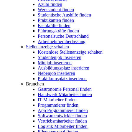
Azubi finden
Werkstudent finden
Studentische Aushilfe finden
Praktikanten finden
Fachkräfte finden
Führungskräfte finden
Personalsuche Deutschland
Arbeitnehmerüberlassung
Stellenanzeige schalten
Kostenlose Stellenanzeige schalten
Studentenjob inserieren
Minijob inserieren
Ausbildungsplatz inserieren
Nebenjob inserieren
Praktikumsplatz inserieren
Branchen
Gastronomie Personal finden
Handwerk Mitarbeiter finden
IT Mitarbeiter finden
Programmierer finden
App Programmierer finden
Softwareentwickler finden
Vertriebsmitarbeiter finden
Logistik Mitarbeiter finden
Pflegepersonal finden