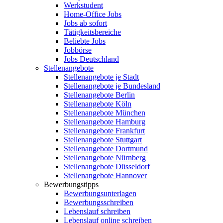
Werkstudent
Home-Office Jobs
Jobs ab sofort
Tätigkeitsbereiche
Beliebte Jobs
Jobbörse
Jobs Deutschland
Stellenangebote
Stellenangebote je Stadt
Stellenangebote je Bundesland
Stellenangebote Berlin
Stellenangebote Köln
Stellenangebote München
Stellenangebote Hamburg
Stellenangebote Frankfurt
Stellenangebote Stuttgart
Stellenangebote Dortmund
Stellenangebote Nürnberg
Stellenangebote Düsseldorf
Stellenangebote Hannover
Bewerbungstipps
Bewerbungsunterlagen
Bewerbungsschreiben
Lebenslauf schreiben
Lebenslauf online schreiben