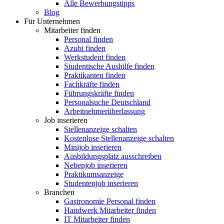
Alle Bewerbungstipps
Blog
Für Unternehmen
Mitarbeiter finden
Personal finden
Azubi finden
Werkstudent finden
Studentische Aushilfe finden
Praktikanten finden
Fachkräfte finden
Führungskräfte finden
Personalsuche Deutschland
Arbeitnehmerüberlassung
Job inserieren
Stellenanzeige schalten
Kostenlose Stellenanzeige schalten
Minijob inserieren
Ausbildungsplatz ausschreiben
Nebenjob inserieren
Praktikumsanzeige
Studentenjob inserieren
Branchen
Gastronomie Personal finden
Handwerk Mitarbeiter finden
IT Mitarbeiter finden