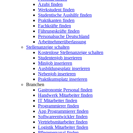
Azubi finden
Werkstudent finden
Studentische Aushilfe finden
Praktikanten finden
Fachkräfte finden
Führungskräfte finden
Personalsuche Deutschland
Arbeitnehmerüberlassung
Stellenanzeige schalten
Kostenlose Stellenanzeige schalten
Studentenjob inserieren
Minijob inserieren
Ausbildungsplatz inserieren
Nebenjob inserieren
Praktikumsplatz inserieren
Branchen
Gastronomie Personal finden
Handwerk Mitarbeiter finden
IT Mitarbeiter finden
Programmierer finden
App Programmierer finden
Softwareentwickler finden
Vertriebsmitarbeiter finden
Logistik Mitarbeiter finden
Pflegepersonal finden