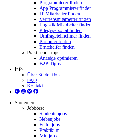
Programmierer finden
App Programmierer finden
IT Mitarbeiter finden
Vertriebsmitarbeiter finden
Logistik Mitarbeiter finden
Pflegepersonal finden
Umfrageteilnehmer finden
Promoter finden
Erntehelfer finden
Praktische Tipps
Anzeige optimieren
B2B Tipps
Info
Über StudentJob
FAQ
Kontakt
Studenten
Jobbörse
Studentenjobs
Nebenjobs
Ferienjobs
Praktikum
Minijobs