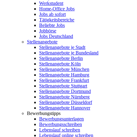
Werkstudent
Home-Office Jobs
Jobs ab sofort
Tätigkeitsbereiche
Beliebte Jobs
Jobbörse
Jobs Deutschland
Stellenangebote
Stellenangebote je Stadt
Stellenangebote je Bundesland
Stellenangebote Berlin
Stellenangebote Köln
Stellenangebote München
Stellenangebote Hamburg
Stellenangebote Frankfurt
Stellenangebote Stuttgart
Stellenangebote Dortmund
Stellenangebote Nürnberg
Stellenangebote Düsseldorf
Stellenangebote Hannover
Bewerbungstipps
Bewerbungsunterlagen
Bewerbungsschreiben
Lebenslauf schreiben
Lebenslauf online schreiben