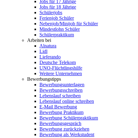
Jobs für 17 Jährige
Jobs für 18 Jährige
Schülerjobs
Ferienjob Schüler
Nebenjob/Minijob für Schüler
Mindestlohn Schüler
Schülerpraktikum
Arbeiten bei
Alnatura
Lidl
Lieferando
Deutsche Telekom
UNO-Flüchtlingshilfe
Weitere Unternehmen
Bewerbungstipps
Bewerbungsunterlagen
Bewerbungsschreiben
Lebenslauf schreiben
Lebenslauf online schreiben
E-Mail Bewerbung
Bewerbung Praktikum
Bewerbung Schülerpraktikum
Bewerbungsgespräch
Bewerbung zurückziehen
Bewerbung als Werkstudent