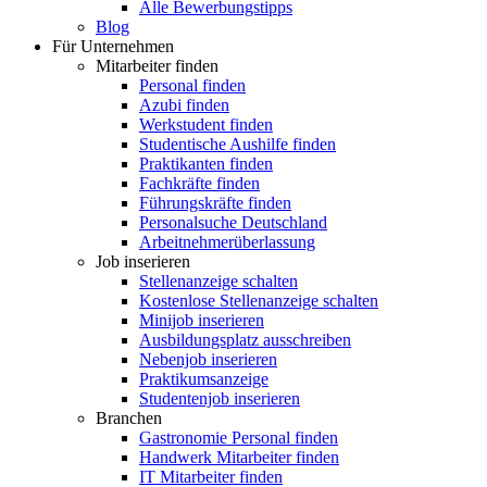
Alle Bewerbungstipps
Blog
Für Unternehmen
Mitarbeiter finden
Personal finden
Azubi finden
Werkstudent finden
Studentische Aushilfe finden
Praktikanten finden
Fachkräfte finden
Führungskräfte finden
Personalsuche Deutschland
Arbeitnehmerüberlassung
Job inserieren
Stellenanzeige schalten
Kostenlose Stellenanzeige schalten
Minijob inserieren
Ausbildungsplatz ausschreiben
Nebenjob inserieren
Praktikumsanzeige
Studentenjob inserieren
Branchen
Gastronomie Personal finden
Handwerk Mitarbeiter finden
IT Mitarbeiter finden