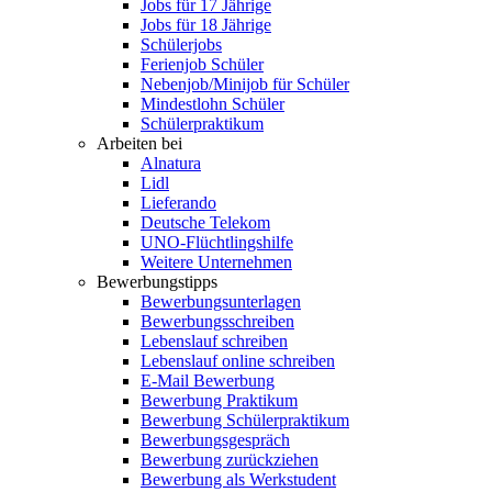
Jobs für 17 Jährige
Jobs für 18 Jährige
Schülerjobs
Ferienjob Schüler
Nebenjob/Minijob für Schüler
Mindestlohn Schüler
Schülerpraktikum
Arbeiten bei
Alnatura
Lidl
Lieferando
Deutsche Telekom
UNO-Flüchtlingshilfe
Weitere Unternehmen
Bewerbungstipps
Bewerbungsunterlagen
Bewerbungsschreiben
Lebenslauf schreiben
Lebenslauf online schreiben
E-Mail Bewerbung
Bewerbung Praktikum
Bewerbung Schülerpraktikum
Bewerbungsgespräch
Bewerbung zurückziehen
Bewerbung als Werkstudent