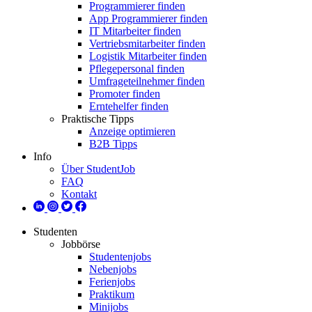
Programmierer finden
App Programmierer finden
IT Mitarbeiter finden
Vertriebsmitarbeiter finden
Logistik Mitarbeiter finden
Pflegepersonal finden
Umfrageteilnehmer finden
Promoter finden
Erntehelfer finden
Praktische Tipps
Anzeige optimieren
B2B Tipps
Info
Über StudentJob
FAQ
Kontakt
Studenten
Jobbörse
Studentenjobs
Nebenjobs
Ferienjobs
Praktikum
Minijobs