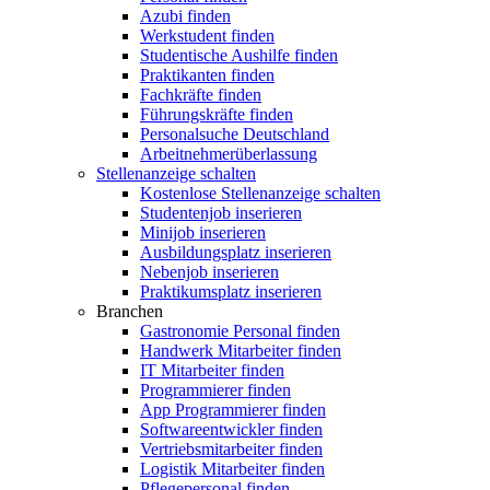
Azubi finden
Werkstudent finden
Studentische Aushilfe finden
Praktikanten finden
Fachkräfte finden
Führungskräfte finden
Personalsuche Deutschland
Arbeitnehmerüberlassung
Stellenanzeige schalten
Kostenlose Stellenanzeige schalten
Studentenjob inserieren
Minijob inserieren
Ausbildungsplatz inserieren
Nebenjob inserieren
Praktikumsplatz inserieren
Branchen
Gastronomie Personal finden
Handwerk Mitarbeiter finden
IT Mitarbeiter finden
Programmierer finden
App Programmierer finden
Softwareentwickler finden
Vertriebsmitarbeiter finden
Logistik Mitarbeiter finden
Pflegepersonal finden