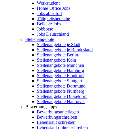
Werkstudent
Home-Office Jobs
Jobs ab sofort
Tätigkeitsbereiche
Beliebte Jobs
Jobbörse
Jobs Deutschland
Stellenangebote
Stellenangebote je Stadt
Stellenangebote je Bundesland
Stellenangebote Berlin
Stellenangebote Köln
Stellenangebote München
Stellenangebote Hamburg
Stellenangebote Frankfurt
Stellenangebote Stuttgart
Stellenangebote Dortmund
Stellenangebote Nürnberg
Stellenangebote Düsseldorf
Stellenangebote Hannover
Bewerbungstipps
Bewerbungsunterlagen
Bewerbungsschreiben
Lebenslauf schreiben
Lebenslauf online schreiben