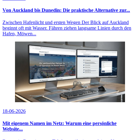
Von Auckland bis Dunedin: Die praktische Alternative zur...
Zwischen Hafenlicht und ersten Wegen Der Blick auf Auckland
beginnt oft mit Wasser. Fähren ziehen langsame Linien durch den
Hafen, Möwen...
18-06-2026
Mit eigenem Namen im Netz: Warum eine persönliche
Website...