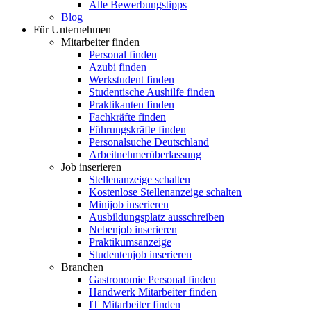
Alle Bewerbungstipps
Blog
Für Unternehmen
Mitarbeiter finden
Personal finden
Azubi finden
Werkstudent finden
Studentische Aushilfe finden
Praktikanten finden
Fachkräfte finden
Führungskräfte finden
Personalsuche Deutschland
Arbeitnehmerüberlassung
Job inserieren
Stellenanzeige schalten
Kostenlose Stellenanzeige schalten
Minijob inserieren
Ausbildungsplatz ausschreiben
Nebenjob inserieren
Praktikumsanzeige
Studentenjob inserieren
Branchen
Gastronomie Personal finden
Handwerk Mitarbeiter finden
IT Mitarbeiter finden