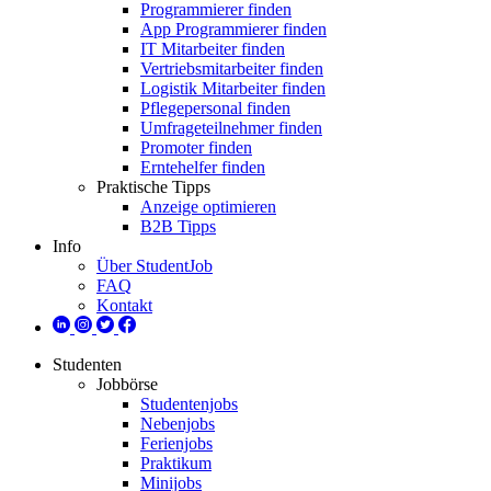
Programmierer finden
App Programmierer finden
IT Mitarbeiter finden
Vertriebsmitarbeiter finden
Logistik Mitarbeiter finden
Pflegepersonal finden
Umfrageteilnehmer finden
Promoter finden
Erntehelfer finden
Praktische Tipps
Anzeige optimieren
B2B Tipps
Info
Über StudentJob
FAQ
Kontakt
Studenten
Jobbörse
Studentenjobs
Nebenjobs
Ferienjobs
Praktikum
Minijobs