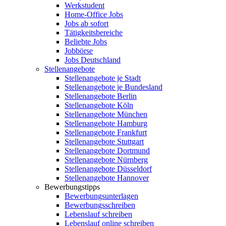
Werkstudent
Home-Office Jobs
Jobs ab sofort
Tätigkeitsbereiche
Beliebte Jobs
Jobbörse
Jobs Deutschland
Stellenangebote
Stellenangebote je Stadt
Stellenangebote je Bundesland
Stellenangebote Berlin
Stellenangebote Köln
Stellenangebote München
Stellenangebote Hamburg
Stellenangebote Frankfurt
Stellenangebote Stuttgart
Stellenangebote Dortmund
Stellenangebote Nürnberg
Stellenangebote Düsseldorf
Stellenangebote Hannover
Bewerbungstipps
Bewerbungsunterlagen
Bewerbungsschreiben
Lebenslauf schreiben
Lebenslauf online schreiben