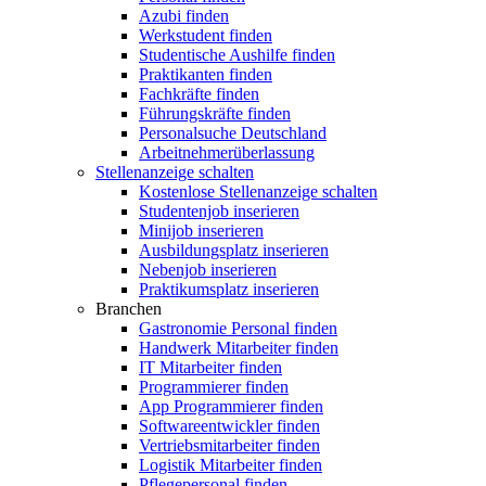
Azubi finden
Werkstudent finden
Studentische Aushilfe finden
Praktikanten finden
Fachkräfte finden
Führungskräfte finden
Personalsuche Deutschland
Arbeitnehmerüberlassung
Stellenanzeige schalten
Kostenlose Stellenanzeige schalten
Studentenjob inserieren
Minijob inserieren
Ausbildungsplatz inserieren
Nebenjob inserieren
Praktikumsplatz inserieren
Branchen
Gastronomie Personal finden
Handwerk Mitarbeiter finden
IT Mitarbeiter finden
Programmierer finden
App Programmierer finden
Softwareentwickler finden
Vertriebsmitarbeiter finden
Logistik Mitarbeiter finden
Pflegepersonal finden