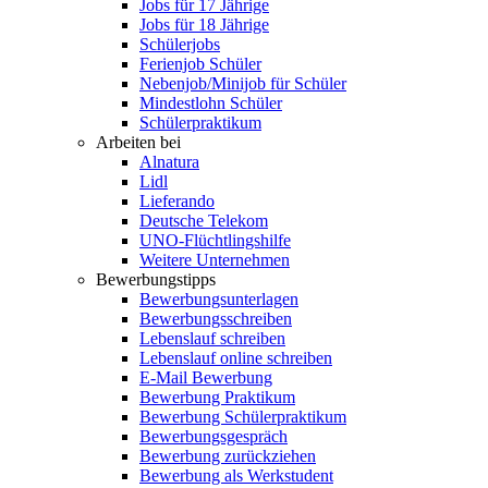
Jobs für 17 Jährige
Jobs für 18 Jährige
Schülerjobs
Ferienjob Schüler
Nebenjob/Minijob für Schüler
Mindestlohn Schüler
Schülerpraktikum
Arbeiten bei
Alnatura
Lidl
Lieferando
Deutsche Telekom
UNO-Flüchtlingshilfe
Weitere Unternehmen
Bewerbungstipps
Bewerbungsunterlagen
Bewerbungsschreiben
Lebenslauf schreiben
Lebenslauf online schreiben
E-Mail Bewerbung
Bewerbung Praktikum
Bewerbung Schülerpraktikum
Bewerbungsgespräch
Bewerbung zurückziehen
Bewerbung als Werkstudent