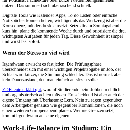
für Podcasts, Fachlektüre oder kurze Wiederholungseinheiten
nutzen. Das summiert sich überraschend schnell.
Digitale Tools wie Kalender-Apps, To-do-Listen oder einfache
Notizbücher können helfen; wichtiger als das Werkzeug ist aber die
Konsequenz, mit der du sie einsetzt. Setze dir am Sonntagabend
kurz hin, plane die kommende Woche durch und priorisiere die drei
wichtigsten Aufgaben für jeden Tag. Diese Gewohnheit ist simpel
und wirkt fast sofort.
Wenn der Stress zu viel wird
Irgendwann erwischt es fast jeden: Die Prüfungsphase
überschneidet sich mit einer wichtigen Projektabgabe im Job, der
Schlaf wird kürzer, die Stimmung schlechter. Das ist normal, aber
kein Dauerzustand, den man einfach aussitzen sollte.
ZDFheute erklärt gut
, worauf Studierende beim Jobben rechtlich
und organisatorisch achten müssen. Entscheidend ist aber auch der
eigene Umgang mit Überlastung: Lern, Nein zu sagen gegenüber
dem Arbeitgeber genauso wie gegenüber Kommilitonen, die noch
einen weiteren Gruppenabend planen. Wer nie Grenzen setzt,
kommt irgendwann an seine eigenen.
Work-Life-Balance im Studium: Ein