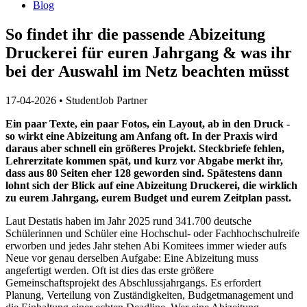
Blog
So findet ihr die passende Abizeitung
Druckerei für euren Jahrgang & was ihr
bei der Auswahl im Netz beachten müsst
17-04-2026
•
StudentJob Partner
Ein paar Texte, ein paar Fotos, ein Layout, ab in den Druck -
so wirkt eine Abizeitung am Anfang oft. In der Praxis wird
daraus aber schnell ein größeres Projekt. Steckbriefe fehlen,
Lehrerzitate kommen spät, und kurz vor Abgabe merkt ihr,
dass aus 80 Seiten eher 128 geworden sind. Spätestens dann
lohnt sich der Blick auf eine Abizeitung Druckerei, die wirklich
zu eurem Jahrgang, eurem Budget und eurem Zeitplan passt.
Laut Destatis haben im Jahr 2025 rund 341.700 deutsche
Schülerinnen und Schüler eine Hochschul- oder Fachhochschulreife
erworben und jedes Jahr stehen Abi Komitees immer wieder aufs
Neue vor genau derselben Aufgabe: Eine Abizeitung muss
angefertigt werden. Oft ist dies das erste größere
Gemeinschaftsprojekt des Abschlussjahrgangs. Es erfordert
Planung, Verteilung von Zuständigkeiten, Budgetmanagement und