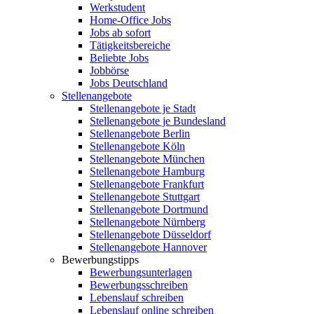
Werkstudent
Home-Office Jobs
Jobs ab sofort
Tätigkeitsbereiche
Beliebte Jobs
Jobbörse
Jobs Deutschland
Stellenangebote
Stellenangebote je Stadt
Stellenangebote je Bundesland
Stellenangebote Berlin
Stellenangebote Köln
Stellenangebote München
Stellenangebote Hamburg
Stellenangebote Frankfurt
Stellenangebote Stuttgart
Stellenangebote Dortmund
Stellenangebote Nürnberg
Stellenangebote Düsseldorf
Stellenangebote Hannover
Bewerbungstipps
Bewerbungsunterlagen
Bewerbungsschreiben
Lebenslauf schreiben
Lebenslauf online schreiben