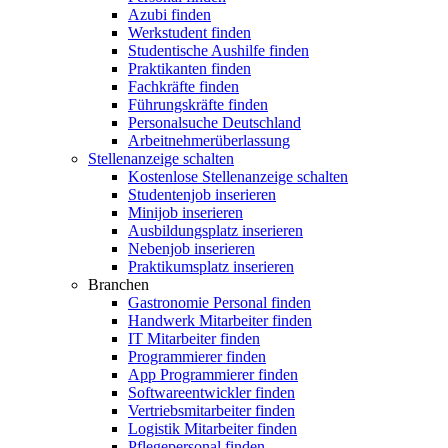
Azubi finden
Werkstudent finden
Studentische Aushilfe finden
Praktikanten finden
Fachkräfte finden
Führungskräfte finden
Personalsuche Deutschland
Arbeitnehmerüberlassung
Stellenanzeige schalten
Kostenlose Stellenanzeige schalten
Studentenjob inserieren
Minijob inserieren
Ausbildungsplatz inserieren
Nebenjob inserieren
Praktikumsplatz inserieren
Branchen
Gastronomie Personal finden
Handwerk Mitarbeiter finden
IT Mitarbeiter finden
Programmierer finden
App Programmierer finden
Softwareentwickler finden
Vertriebsmitarbeiter finden
Logistik Mitarbeiter finden
Pflegepersonal finden