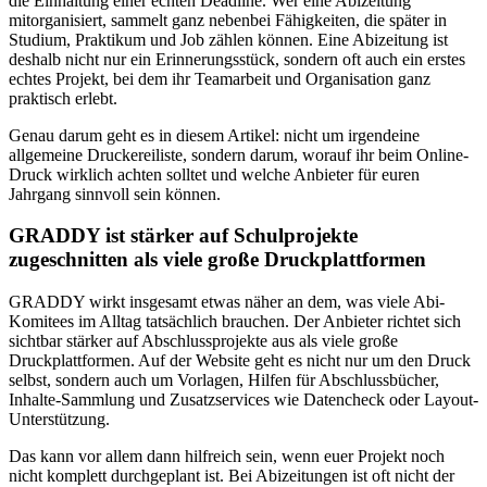
die Einhaltung einer echten Deadline. Wer eine Abizeitung
mitorganisiert, sammelt ganz nebenbei Fähigkeiten, die später in
Studium, Praktikum und Job zählen können. Eine Abizeitung ist
deshalb nicht nur ein Erinnerungsstück, sondern oft auch ein erstes
echtes Projekt, bei dem ihr Teamarbeit und Organisation ganz
praktisch erlebt.
Genau darum geht es in diesem Artikel: nicht um irgendeine
allgemeine Druckereiliste, sondern darum, worauf ihr beim Online-
Druck wirklich achten solltet und welche Anbieter für euren
Jahrgang sinnvoll sein können.
GRADDY ist stärker auf Schulprojekte
zugeschnitten als viele große Druckplattformen
GRADDY wirkt insgesamt etwas näher an dem, was viele Abi-
Komitees im Alltag tatsächlich brauchen. Der Anbieter richtet sich
sichtbar stärker auf Abschlussprojekte aus als viele große
Druckplattformen. Auf der Website geht es nicht nur um den Druck
selbst, sondern auch um Vorlagen, Hilfen für Abschlussbücher,
Inhalte-Sammlung und Zusatzservices wie Datencheck oder Layout-
Unterstützung.
Das kann vor allem dann hilfreich sein, wenn euer Projekt noch
nicht komplett durchgeplant ist. Bei Abizeitungen ist oft nicht der