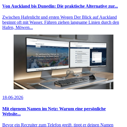
Von Auckland bis Dunedin: Die praktische Alternative zur...
Zwischen Hafenlicht und ersten Wegen Der Blick auf Auckland
beginnt oft mit Wasser. Fähren ziehen langsame Linien durch den
Hafen, Möwen...
18-06-2026
Mit eigenem Namen im Netz: Warum eine persönliche
Website...
Bevor ein Recruiter zum Telefon greift, tippt er deinen Namen