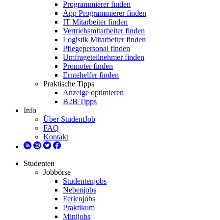
Programmierer finden
App Programmierer finden
IT Mitarbeiter finden
Vertriebsmitarbeiter finden
Logistik Mitarbeiter finden
Pflegepersonal finden
Umfrageteilnehmer finden
Promoter finden
Erntehelfer finden
Praktische Tipps
Anzeige optimieren
B2B Tipps
Info
Über StudentJob
FAQ
Kontakt
Studenten
Jobbörse
Studentenjobs
Nebenjobs
Ferienjobs
Praktikum
Minijobs