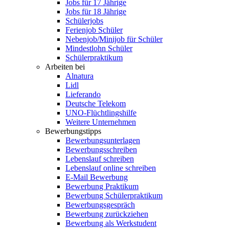
Jobs für 17 Jährige
Jobs für 18 Jährige
Schülerjobs
Ferienjob Schüler
Nebenjob/Minijob für Schüler
Mindestlohn Schüler
Schülerpraktikum
Arbeiten bei
Alnatura
Lidl
Lieferando
Deutsche Telekom
UNO-Flüchtlingshilfe
Weitere Unternehmen
Bewerbungstipps
Bewerbungsunterlagen
Bewerbungsschreiben
Lebenslauf schreiben
Lebenslauf online schreiben
E-Mail Bewerbung
Bewerbung Praktikum
Bewerbung Schülerpraktikum
Bewerbungsgespräch
Bewerbung zurückziehen
Bewerbung als Werkstudent