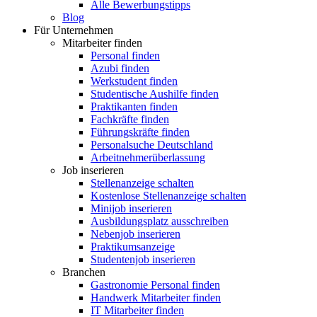
Alle Bewerbungstipps
Blog
Für Unternehmen
Mitarbeiter finden
Personal finden
Azubi finden
Werkstudent finden
Studentische Aushilfe finden
Praktikanten finden
Fachkräfte finden
Führungskräfte finden
Personalsuche Deutschland
Arbeitnehmerüberlassung
Job inserieren
Stellenanzeige schalten
Kostenlose Stellenanzeige schalten
Minijob inserieren
Ausbildungsplatz ausschreiben
Nebenjob inserieren
Praktikumsanzeige
Studentenjob inserieren
Branchen
Gastronomie Personal finden
Handwerk Mitarbeiter finden
IT Mitarbeiter finden