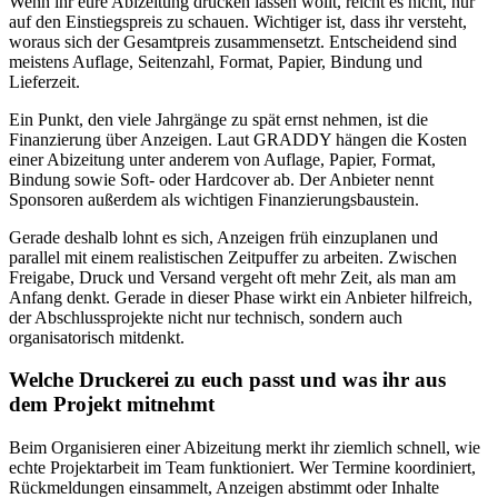
Wenn ihr eure Abizeitung drucken lassen wollt, reicht es nicht, nur
auf den Einstiegspreis zu schauen. Wichtiger ist, dass ihr versteht,
woraus sich der Gesamtpreis zusammensetzt. Entscheidend sind
meistens Auflage, Seitenzahl, Format, Papier, Bindung und
Lieferzeit.
Ein Punkt, den viele Jahrgänge zu spät ernst nehmen, ist die
Finanzierung über Anzeigen. Laut GRADDY hängen die Kosten
einer Abizeitung unter anderem von Auflage, Papier, Format,
Bindung sowie Soft- oder Hardcover ab. Der Anbieter nennt
Sponsoren außerdem als wichtigen Finanzierungsbaustein.
Gerade deshalb lohnt es sich, Anzeigen früh einzuplanen und
parallel mit einem realistischen Zeitpuffer zu arbeiten. Zwischen
Freigabe, Druck und Versand vergeht oft mehr Zeit, als man am
Anfang denkt. Gerade in dieser Phase wirkt ein Anbieter hilfreich,
der Abschlussprojekte nicht nur technisch, sondern auch
organisatorisch mitdenkt.
Welche Druckerei zu euch passt und was ihr aus
dem Projekt mitnehmt
Beim Organisieren einer Abizeitung merkt ihr ziemlich schnell, wie
echte Projektarbeit im Team funktioniert. Wer Termine koordiniert,
Rückmeldungen einsammelt, Anzeigen abstimmt oder Inhalte