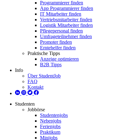
Programmierer finden
App Programmierer finden
IT Mitarbeiter finden
Vertriebsmitarbeiter finden
Logistik Mitarbeiter finden
Pflegepersonal finden
Umfrageteilnehmer finden
Promoter finden
Erntehelfer finden
Praktische Tipps
Anzeige optimieren
B2B Tipps
Info
Über StudentJob
FAQ
Kontakt
Studenten
Jobbörse
Studentenjobs
Nebenjobs
Ferienjobs
Praktikum
Minijobs