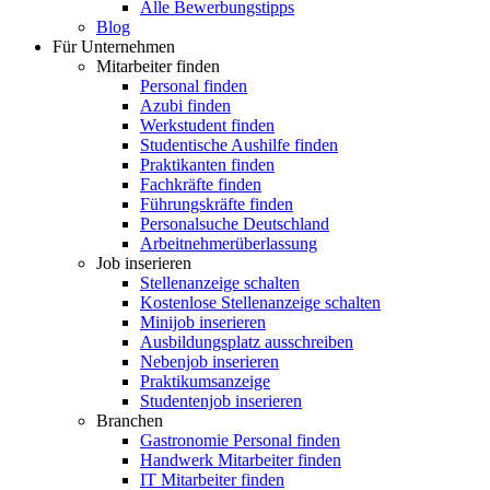
Alle Bewerbungstipps
Blog
Für Unternehmen
Mitarbeiter finden
Personal finden
Azubi finden
Werkstudent finden
Studentische Aushilfe finden
Praktikanten finden
Fachkräfte finden
Führungskräfte finden
Personalsuche Deutschland
Arbeitnehmerüberlassung
Job inserieren
Stellenanzeige schalten
Kostenlose Stellenanzeige schalten
Minijob inserieren
Ausbildungsplatz ausschreiben
Nebenjob inserieren
Praktikumsanzeige
Studentenjob inserieren
Branchen
Gastronomie Personal finden
Handwerk Mitarbeiter finden
IT Mitarbeiter finden