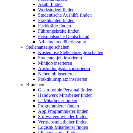
Azubi finden
Werkstudent finden
Studentische Aushilfe finden
Praktikanten finden
Fachkräfte finden
Führungskräfte finden
Personalsuche Deutschland
Arbeitnehmerüberlassung
Stellenanzeige schalten
Kostenlose Stellenanzeige schalten
Studentenjob inserieren
Minijob inserieren
Ausbildungsplatz inserieren
Nebenjob inserieren
Praktikumsplatz inserieren
Branchen
Gastronomie Personal finden
Handwerk Mitarbeiter finden
IT Mitarbeiter finden
Programmierer finden
App Programmierer finden
Softwareentwickler finden
Vertriebsmitarbeiter finden
Logistik Mitarbeiter finden
Pflegepersonal finden