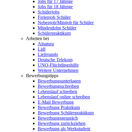
Jobs für 17 Jährige
Jobs für 18 Jährige
Schülerjobs
Ferienjob Schüler
Nebenjob/Minijob für Schüler
Mindestlohn Schüler
Schülerpraktikum
Arbeiten bei
Alnatura
Lidl
Lieferando
Deutsche Telekom
UNO-Flüchtlingshilfe
Weitere Unternehmen
Bewerbungstipps
Bewerbungsunterlagen
Bewerbungsschreiben
Lebenslauf schreiben
Lebenslauf online schreiben
E-Mail Bewerbung
Bewerbung Praktikum
Bewerbung Schülerpraktikum
Bewerbungsgespräch
Bewerbung zurückziehen
Bewerbung als Werkstudent