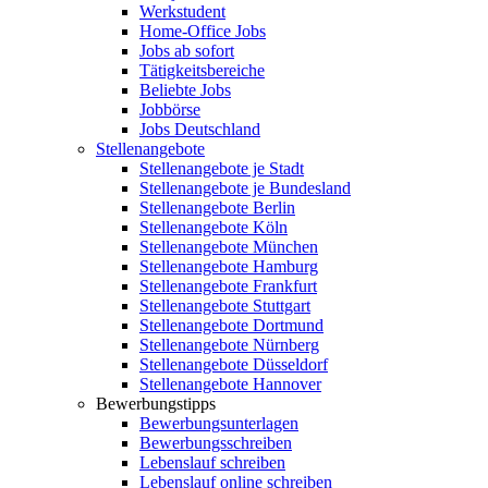
Werkstudent
Home-Office Jobs
Jobs ab sofort
Tätigkeitsbereiche
Beliebte Jobs
Jobbörse
Jobs Deutschland
Stellenangebote
Stellenangebote je Stadt
Stellenangebote je Bundesland
Stellenangebote Berlin
Stellenangebote Köln
Stellenangebote München
Stellenangebote Hamburg
Stellenangebote Frankfurt
Stellenangebote Stuttgart
Stellenangebote Dortmund
Stellenangebote Nürnberg
Stellenangebote Düsseldorf
Stellenangebote Hannover
Bewerbungstipps
Bewerbungsunterlagen
Bewerbungsschreiben
Lebenslauf schreiben
Lebenslauf online schreiben