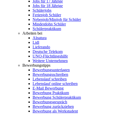
Jobs für 17 Jährige
Jobs für 18 Jährige
Schülerjobs
Ferienjob Schüler
Nebenjob/Minijob für Schüler
Mindestlohn Schüler
Schülerpraktikum
Arbeiten bei
Alnatura
Lidl
Lieferando
Deutsche Telekom
UNO-Flüchtlingshilfe
Weitere Unternehmen
Bewerbungstipps
Bewerbungsunterlagen
Bewerbungsschreiben
Lebenslauf schreiben
Lebenslauf online schreiben
E-Mail Bewerbung
Bewerbung Praktikum
Bewerbung Schülerpraktikum
Bewerbungsgespräch
Bewerbung zurückziehen
Bewerbung als Werkstudent