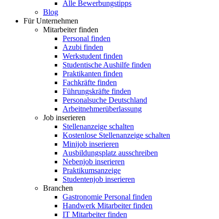
Alle Bewerbungstipps
Blog
Für Unternehmen
Mitarbeiter finden
Personal finden
Azubi finden
Werkstudent finden
Studentische Aushilfe finden
Praktikanten finden
Fachkräfte finden
Führungskräfte finden
Personalsuche Deutschland
Arbeitnehmerüberlassung
Job inserieren
Stellenanzeige schalten
Kostenlose Stellenanzeige schalten
Minijob inserieren
Ausbildungsplatz ausschreiben
Nebenjob inserieren
Praktikumsanzeige
Studentenjob inserieren
Branchen
Gastronomie Personal finden
Handwerk Mitarbeiter finden
IT Mitarbeiter finden