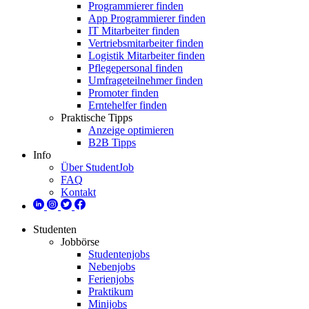
Programmierer finden
App Programmierer finden
IT Mitarbeiter finden
Vertriebsmitarbeiter finden
Logistik Mitarbeiter finden
Pflegepersonal finden
Umfrageteilnehmer finden
Promoter finden
Erntehelfer finden
Praktische Tipps
Anzeige optimieren
B2B Tipps
Info
Über StudentJob
FAQ
Kontakt
Studenten
Jobbörse
Studentenjobs
Nebenjobs
Ferienjobs
Praktikum
Minijobs