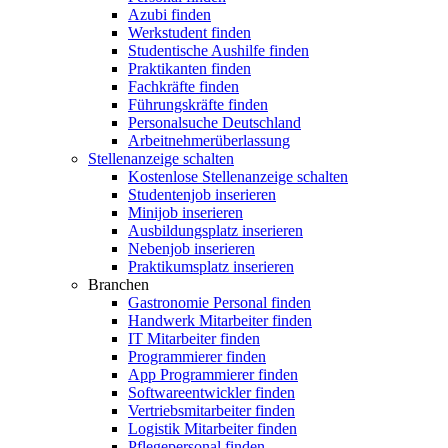
Azubi finden
Werkstudent finden
Studentische Aushilfe finden
Praktikanten finden
Fachkräfte finden
Führungskräfte finden
Personalsuche Deutschland
Arbeitnehmerüberlassung
Stellenanzeige schalten
Kostenlose Stellenanzeige schalten
Studentenjob inserieren
Minijob inserieren
Ausbildungsplatz inserieren
Nebenjob inserieren
Praktikumsplatz inserieren
Branchen
Gastronomie Personal finden
Handwerk Mitarbeiter finden
IT Mitarbeiter finden
Programmierer finden
App Programmierer finden
Softwareentwickler finden
Vertriebsmitarbeiter finden
Logistik Mitarbeiter finden
Pflegepersonal finden