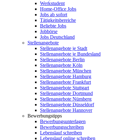
Werkstudent
Home-Office Jobs
Jobs ab sofort
Tätigkeitsbereiche
Beliebte Jobs
Jobbörse
Jobs Deutschland
Stellenangebote
Stellenangebote je Stadt
Stellenangebote je Bundesland
Stellenangebote Berlin
Stellenangebote Köln
Stellenangebote München
Stellenangebote Hamburg
Stellenangebote Frankfurt
Stellenangebote Stuttgart
Stellenangebote Dortmund
Stellenangebote Nürnberg
Stellenangebote Düsseldorf
Stellenangebote Hannover
Bewerbungstipps
Bewerbungsunterlagen
Bewerbungsschreiben
Lebenslauf schreiben
Lebenslauf online schreiben