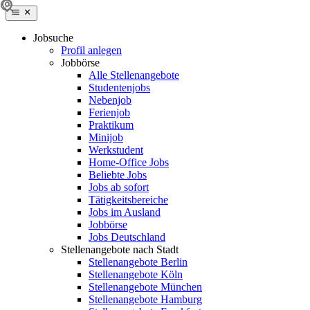
Jobsuche
Profil anlegen
Jobbörse
Alle Stellenangebote
Studentenjobs
Nebenjob
Ferienjob
Praktikum
Minijob
Werkstudent
Home-Office Jobs
Beliebte Jobs
Jobs ab sofort
Tätigkeitsbereiche
Jobs im Ausland
Jobbörse
Jobs Deutschland
Stellenangebote nach Stadt
Stellenangebote Berlin
Stellenangebote Köln
Stellenangebote München
Stellenangebote Hamburg