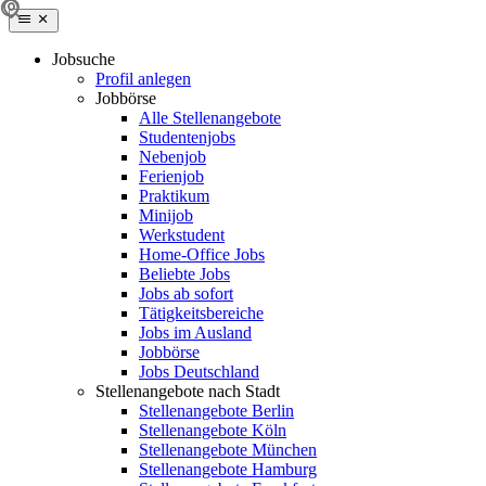
Jobsuche
Profil anlegen
Jobbörse
Alle Stellenangebote
Studentenjobs
Nebenjob
Ferienjob
Praktikum
Minijob
Werkstudent
Home-Office Jobs
Beliebte Jobs
Jobs ab sofort
Tätigkeitsbereiche
Jobs im Ausland
Jobbörse
Jobs Deutschland
Stellenangebote nach Stadt
Stellenangebote Berlin
Stellenangebote Köln
Stellenangebote München
Stellenangebote Hamburg