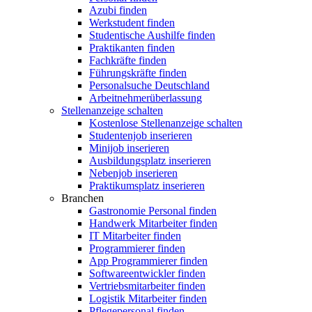
Azubi finden
Werkstudent finden
Studentische Aushilfe finden
Praktikanten finden
Fachkräfte finden
Führungskräfte finden
Personalsuche Deutschland
Arbeitnehmerüberlassung
Stellenanzeige schalten
Kostenlose Stellenanzeige schalten
Studentenjob inserieren
Minijob inserieren
Ausbildungsplatz inserieren
Nebenjob inserieren
Praktikumsplatz inserieren
Branchen
Gastronomie Personal finden
Handwerk Mitarbeiter finden
IT Mitarbeiter finden
Programmierer finden
App Programmierer finden
Softwareentwickler finden
Vertriebsmitarbeiter finden
Logistik Mitarbeiter finden
Pflegepersonal finden