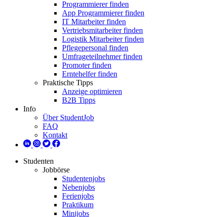
Programmierer finden
App Programmierer finden
IT Mitarbeiter finden
Vertriebsmitarbeiter finden
Logistik Mitarbeiter finden
Pflegepersonal finden
Umfrageteilnehmer finden
Promoter finden
Erntehelfer finden
Praktische Tipps
Anzeige optimieren
B2B Tipps
Info
Über StudentJob
FAQ
Kontakt
Studenten
Jobbörse
Studentenjobs
Nebenjobs
Ferienjobs
Praktikum
Minijobs