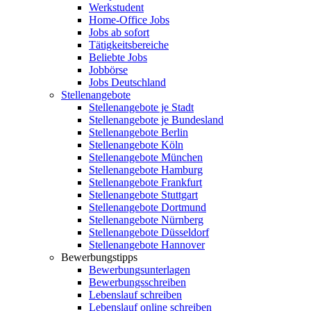
Werkstudent
Home-Office Jobs
Jobs ab sofort
Tätigkeitsbereiche
Beliebte Jobs
Jobbörse
Jobs Deutschland
Stellenangebote
Stellenangebote je Stadt
Stellenangebote je Bundesland
Stellenangebote Berlin
Stellenangebote Köln
Stellenangebote München
Stellenangebote Hamburg
Stellenangebote Frankfurt
Stellenangebote Stuttgart
Stellenangebote Dortmund
Stellenangebote Nürnberg
Stellenangebote Düsseldorf
Stellenangebote Hannover
Bewerbungstipps
Bewerbungsunterlagen
Bewerbungsschreiben
Lebenslauf schreiben
Lebenslauf online schreiben