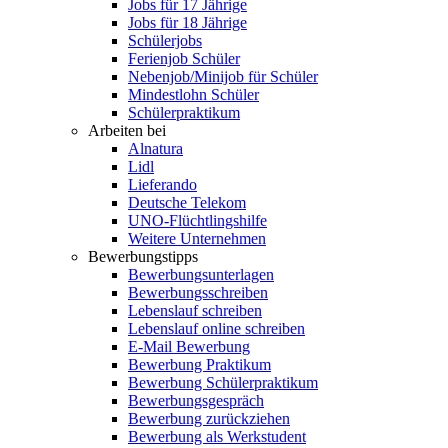
Jobs für 17 Jährige
Jobs für 18 Jährige
Schülerjobs
Ferienjob Schüler
Nebenjob/Minijob für Schüler
Mindestlohn Schüler
Schülerpraktikum
Arbeiten bei
Alnatura
Lidl
Lieferando
Deutsche Telekom
UNO-Flüchtlingshilfe
Weitere Unternehmen
Bewerbungstipps
Bewerbungsunterlagen
Bewerbungsschreiben
Lebenslauf schreiben
Lebenslauf online schreiben
E-Mail Bewerbung
Bewerbung Praktikum
Bewerbung Schülerpraktikum
Bewerbungsgespräch
Bewerbung zurückziehen
Bewerbung als Werkstudent