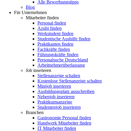
Alle Bewerbungstipps
Blog
Für Unternehmen
Mitarbeiter finden
Personal finden
Azubi finden
Werkstudent finden
Studentische Aushilfe finden
Praktikanten finden
Fachkräfte finden
Führungskräfte finden
Personalsuche Deutschland
Arbeitnehmerüberlassung
Job inserieren
Stellenanzeige schalten
Kostenlose Stellenanzeige schalten
Minijob inserieren
Ausbildungsplatz ausschreiben
Nebenjob inserieren
Praktikumsanzeige
Studentenjob inserieren
Branchen
Gastronomie Personal finden
Handwerk Mitarbeiter finden
IT Mitarbeiter finden