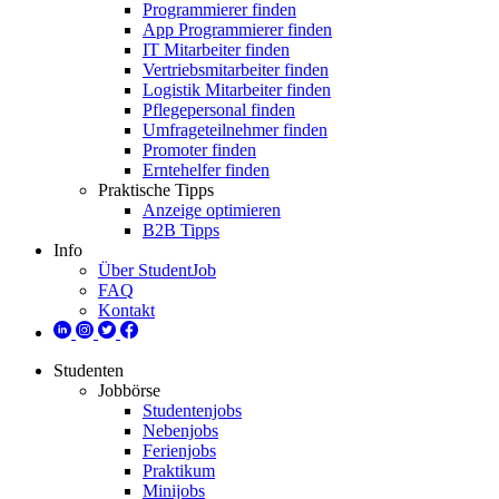
Programmierer finden
App Programmierer finden
IT Mitarbeiter finden
Vertriebsmitarbeiter finden
Logistik Mitarbeiter finden
Pflegepersonal finden
Umfrageteilnehmer finden
Promoter finden
Erntehelfer finden
Praktische Tipps
Anzeige optimieren
B2B Tipps
Info
Über StudentJob
FAQ
Kontakt
Studenten
Jobbörse
Studentenjobs
Nebenjobs
Ferienjobs
Praktikum
Minijobs