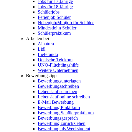
Jobs für 17 Jährige
Jobs für 18 Jährige
Schülerjobs
Ferienjob Schüler
Nebenjob/Minijob für Schüler
Mindestlohn Schüler
Schülerpraktikum
Arbeiten bei
Alnatura
Lidl
Lieferando
Deutsche Telekom
UNO-Flüchtlingshilfe
Weitere Unternehmen
Bewerbungstipps
Bewerbungsunterlagen
Bewerbungsschreiben
Lebenslauf schreiben
Lebenslauf online schreiben
E-Mail Bewerbung
Bewerbung Praktikum
Bewerbung Schülerpraktikum
Bewerbungsgespräch
Bewerbung zurückziehen
Bewerbung als Werkstudent