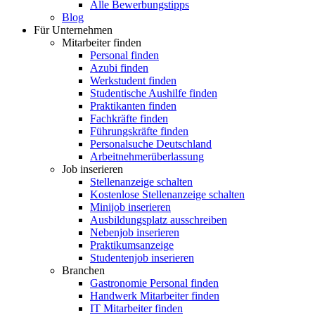
Alle Bewerbungstipps
Blog
Für Unternehmen
Mitarbeiter finden
Personal finden
Azubi finden
Werkstudent finden
Studentische Aushilfe finden
Praktikanten finden
Fachkräfte finden
Führungskräfte finden
Personalsuche Deutschland
Arbeitnehmerüberlassung
Job inserieren
Stellenanzeige schalten
Kostenlose Stellenanzeige schalten
Minijob inserieren
Ausbildungsplatz ausschreiben
Nebenjob inserieren
Praktikumsanzeige
Studentenjob inserieren
Branchen
Gastronomie Personal finden
Handwerk Mitarbeiter finden
IT Mitarbeiter finden