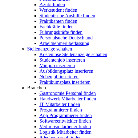
Azubi finden
Werkstudent finden
Studentische Aushilfe finden
Praktikanten finden
Fachkräfte finden
Führungskräfte finden
Personalsuche Deutschland
Arbeitnehmerüberlassung
Stellenanzeige schalten
Kostenlose Stellenanzeige schalten
Studentenjob inserieren
Minijob inserieren
Ausbildungsplatz inserieren
Nebenjob inserieren
Praktikumsplatz inserieren
Branchen
Gastronomie Personal finden
Handwerk Mitarbeiter finden
IT Mitarbeiter finden
Programmierer finden
App Programmierer finden
Softwareentwickler finden
Vertriebsmitarbeiter finden
Logistik Mitarbeiter finden
Pflegepersonal finden