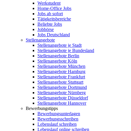
Werkstudent
Home-Office Jobs
Jobs ab sofort
Tätigkeitsbereiche
Beliebte Jobs
Jobbörse
Jobs Deutschland
Stellenangebote
Stellenangebote je Stadt
Stellenangebote je Bundesland
Stellenangebote Berlin
Stellenangebote Köln
Stellenangebote München
Stellenangebote Hamburg
Stellenangebote Frankfurt
Stellenangebote Stuttgart
Stellenangebote Dortmund
Stellenangebote Nürnberg
Stellenangebote Düsseldorf
Stellenangebote Hannover
Bewerbungstipps
Bewerbungsunterlagen
Bewerbungsschreiben
Lebenslauf schreiben
Lebenslauf online schreiben