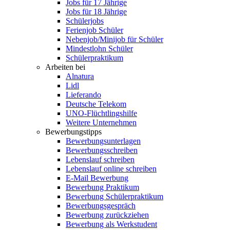
Jobs für 17 Jährige
Jobs für 18 Jährige
Schülerjobs
Ferienjob Schüler
Nebenjob/Minijob für Schüler
Mindestlohn Schüler
Schülerpraktikum
Arbeiten bei
Alnatura
Lidl
Lieferando
Deutsche Telekom
UNO-Flüchtlingshilfe
Weitere Unternehmen
Bewerbungstipps
Bewerbungsunterlagen
Bewerbungsschreiben
Lebenslauf schreiben
Lebenslauf online schreiben
E-Mail Bewerbung
Bewerbung Praktikum
Bewerbung Schülerpraktikum
Bewerbungsgespräch
Bewerbung zurückziehen
Bewerbung als Werkstudent