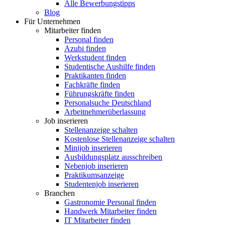
Alle Bewerbungstipps
Blog
Für Unternehmen
Mitarbeiter finden
Personal finden
Azubi finden
Werkstudent finden
Studentische Aushilfe finden
Praktikanten finden
Fachkräfte finden
Führungskräfte finden
Personalsuche Deutschland
Arbeitnehmerüberlassung
Job inserieren
Stellenanzeige schalten
Kostenlose Stellenanzeige schalten
Minijob inserieren
Ausbildungsplatz ausschreiben
Nebenjob inserieren
Praktikumsanzeige
Studentenjob inserieren
Branchen
Gastronomie Personal finden
Handwerk Mitarbeiter finden
IT Mitarbeiter finden