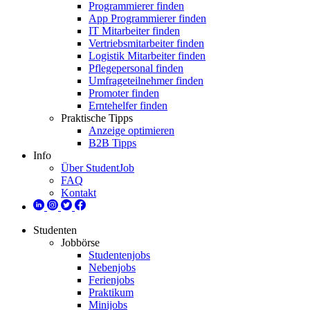
Programmierer finden
App Programmierer finden
IT Mitarbeiter finden
Vertriebsmitarbeiter finden
Logistik Mitarbeiter finden
Pflegepersonal finden
Umfrageteilnehmer finden
Promoter finden
Erntehelfer finden
Praktische Tipps
Anzeige optimieren
B2B Tipps
Info
Über StudentJob
FAQ
Kontakt
Studenten
Jobbörse
Studentenjobs
Nebenjobs
Ferienjobs
Praktikum
Minijobs