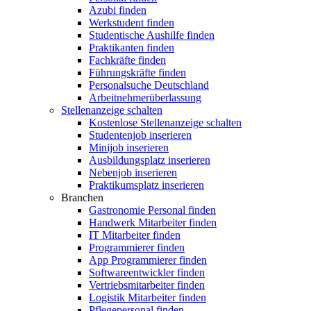
Azubi finden
Werkstudent finden
Studentische Aushilfe finden
Praktikanten finden
Fachkräfte finden
Führungskräfte finden
Personalsuche Deutschland
Arbeitnehmerüberlassung
Stellenanzeige schalten
Kostenlose Stellenanzeige schalten
Studentenjob inserieren
Minijob inserieren
Ausbildungsplatz inserieren
Nebenjob inserieren
Praktikumsplatz inserieren
Branchen
Gastronomie Personal finden
Handwerk Mitarbeiter finden
IT Mitarbeiter finden
Programmierer finden
App Programmierer finden
Softwareentwickler finden
Vertriebsmitarbeiter finden
Logistik Mitarbeiter finden
Pflegepersonal finden