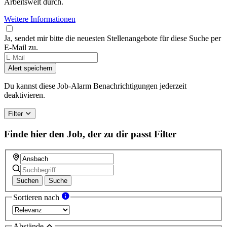
Arbeitswelt durch.
Weitere Informationen
Ja, sendet mir bitte die neuesten Stellenangebote für diese Suche per
E-Mail zu.
If
you
Alert speichern
are
a
Du kannst diese Job-Alarm Benachrichtigungen jederzeit
human,
deaktivieren.
ignore
this
Filter
field
Finde hier den Job, der zu dir passt
Filter
Suchen
Suche
Sortieren nach
Abstände