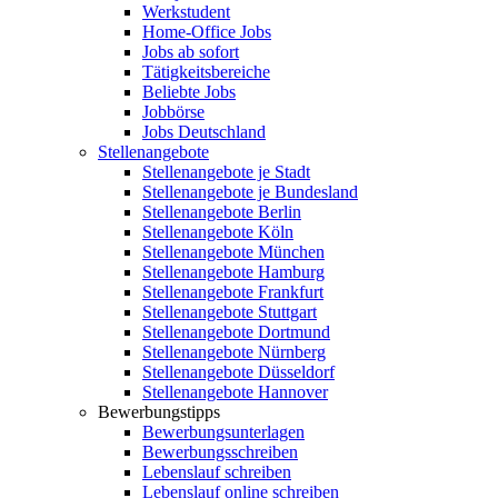
Werkstudent
Home-Office Jobs
Jobs ab sofort
Tätigkeitsbereiche
Beliebte Jobs
Jobbörse
Jobs Deutschland
Stellenangebote
Stellenangebote je Stadt
Stellenangebote je Bundesland
Stellenangebote Berlin
Stellenangebote Köln
Stellenangebote München
Stellenangebote Hamburg
Stellenangebote Frankfurt
Stellenangebote Stuttgart
Stellenangebote Dortmund
Stellenangebote Nürnberg
Stellenangebote Düsseldorf
Stellenangebote Hannover
Bewerbungstipps
Bewerbungsunterlagen
Bewerbungsschreiben
Lebenslauf schreiben
Lebenslauf online schreiben