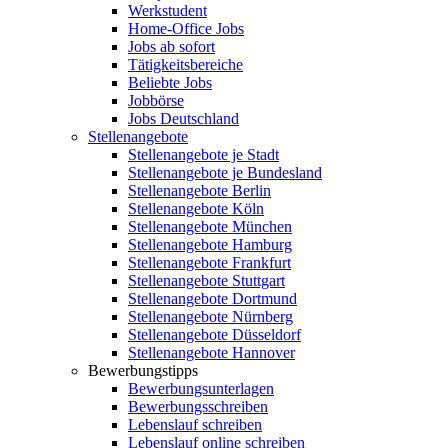
Werkstudent
Home-Office Jobs
Jobs ab sofort
Tätigkeitsbereiche
Beliebte Jobs
Jobbörse
Jobs Deutschland
Stellenangebote
Stellenangebote je Stadt
Stellenangebote je Bundesland
Stellenangebote Berlin
Stellenangebote Köln
Stellenangebote München
Stellenangebote Hamburg
Stellenangebote Frankfurt
Stellenangebote Stuttgart
Stellenangebote Dortmund
Stellenangebote Nürnberg
Stellenangebote Düsseldorf
Stellenangebote Hannover
Bewerbungstipps
Bewerbungsunterlagen
Bewerbungsschreiben
Lebenslauf schreiben
Lebenslauf online schreiben