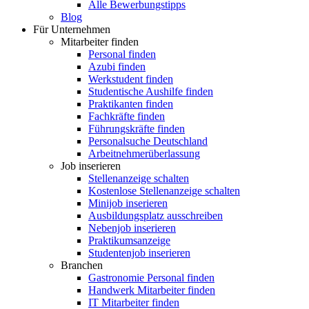
Alle Bewerbungstipps
Blog
Für Unternehmen
Mitarbeiter finden
Personal finden
Azubi finden
Werkstudent finden
Studentische Aushilfe finden
Praktikanten finden
Fachkräfte finden
Führungskräfte finden
Personalsuche Deutschland
Arbeitnehmerüberlassung
Job inserieren
Stellenanzeige schalten
Kostenlose Stellenanzeige schalten
Minijob inserieren
Ausbildungsplatz ausschreiben
Nebenjob inserieren
Praktikumsanzeige
Studentenjob inserieren
Branchen
Gastronomie Personal finden
Handwerk Mitarbeiter finden
IT Mitarbeiter finden