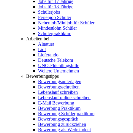
Jobs für 17 Jährige
Jobs für 18 Jährige
Schülerjobs
Ferienjob Schüler
Nebenjob/Minijob für Schüler
Mindestlohn Schüler
Schülerpraktikum
Arbeiten bei
Alnatura
Lidl
Lieferando
Deutsche Telekom
UNO-Flüchtlingshilfe
Weitere Unternehmen
Bewerbungstipps
Bewerbungsunterlagen
Bewerbungsschreiben
Lebenslauf schreiben
Lebenslauf online schreiben
E-Mail Bewerbung
Bewerbung Praktikum
Bewerbung Schülerpraktikum
Bewerbungsgespräch
Bewerbung zurückziehen
Bewerbung als Werkstudent