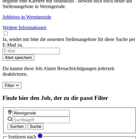
beginne eine Karriere mit Strahlkraft - Bewirb dich noch heute auf
Stellenangebote in Wernigerode.
Jobbörse in Wernigerode
Weitere Informationen
Ja, sendet mir bitte die neuesten Stellenangebote für diese Suche per
E-Mail zu.
If
you
Alert speichern
are
a
Du kannst diese Job-Alarm Benachrichtigungen jederzeit
human,
deaktivieren.
ignore
this
Filter
field
Finde hier den Job, der zu dir passt
Filter
Suchen
Suche
Sortieren nach