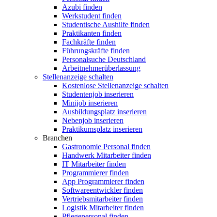
Azubi finden
Werkstudent finden
Studentische Aushilfe finden
Praktikanten finden
Fachkräfte finden
Führungskräfte finden
Personalsuche Deutschland
Arbeitnehmerüberlassung
Stellenanzeige schalten
Kostenlose Stellenanzeige schalten
Studentenjob inserieren
Minijob inserieren
Ausbildungsplatz inserieren
Nebenjob inserieren
Praktikumsplatz inserieren
Branchen
Gastronomie Personal finden
Handwerk Mitarbeiter finden
IT Mitarbeiter finden
Programmierer finden
App Programmierer finden
Softwareentwickler finden
Vertriebsmitarbeiter finden
Logistik Mitarbeiter finden
Pflegepersonal finden