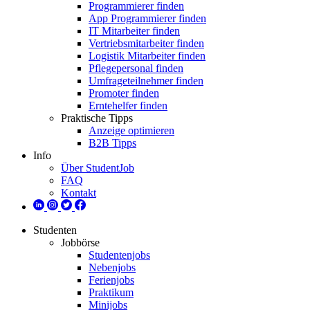
Programmierer finden
App Programmierer finden
IT Mitarbeiter finden
Vertriebsmitarbeiter finden
Logistik Mitarbeiter finden
Pflegepersonal finden
Umfrageteilnehmer finden
Promoter finden
Erntehelfer finden
Praktische Tipps
Anzeige optimieren
B2B Tipps
Info
Über StudentJob
FAQ
Kontakt
Studenten
Jobbörse
Studentenjobs
Nebenjobs
Ferienjobs
Praktikum
Minijobs