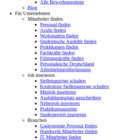
Alle Bewerbungstipps
Blog
Für Unternehmen
Mitarbeiter finden
Personal finden
Azubi finden
Werkstudent finden
Studentische Aushilfe finden
Praktikanten finden
Fachkräfte finden
Führungskräfte finden
Personalsuche Deutschland
Arbeitnehmerüberlassung
Job inserieren
Stellenanzeige schalten
Kostenlose Stellenanzeige schalten
Minijob inserieren
Ausbildungsplatz ausschreiben
Nebenjob inserieren
Praktikumsanzeige
Studentenjob inserieren
Branchen
Gastronomie Personal finden
Handwerk Mitarbeiter finden
IT Mitarbeiter finden