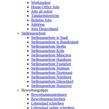
Werkstudent
Home-Office Jobs
Jobs ab sofort
Tätigkeitsbereiche
Beliebte Jobs
Jobbörse
Jobs Deutschland
Stellenangebote
Stellenangebote je Stadt
Stellenangebote je Bundesland
Stellenangebote Berlin
Stellenangebote Köln
Stellenangebote München
Stellenangebote Hamburg
Stellenangebote Frankfurt
Stellenangebote Stuttgart
Stellenangebote Dortmund
Stellenangebote Nürnberg
Stellenangebote Düsseldorf
Stellenangebote Hannover
Bewerbungstipps
Bewerbungsunterlagen
Bewerbungsschreiben
Lebenslauf schreiben
Lebenslauf online schreiben