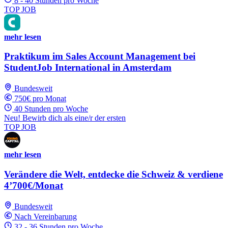
8 - 40 Stunden pro Woche
TOP JOB
mehr lesen
Praktikum im Sales Account Management bei
StudentJob International in Amsterdam
Bundesweit
750€ pro Monat
40 Stunden pro Woche
Neu! Bewirb dich als eine/r der ersten
TOP JOB
mehr lesen
Verändere die Welt, entdecke die Schweiz & verdiene
4’700€/Monat
Bundesweit
Nach Vereinbarung
32 - 36 Stunden pro Woche