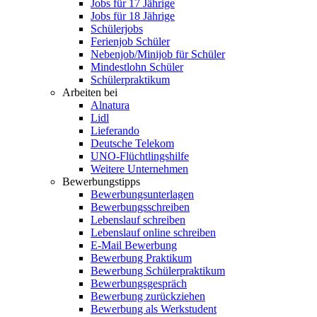
Jobs für 17 Jährige
Jobs für 18 Jährige
Schülerjobs
Ferienjob Schüler
Nebenjob/Minijob für Schüler
Mindestlohn Schüler
Schülerpraktikum
Arbeiten bei
Alnatura
Lidl
Lieferando
Deutsche Telekom
UNO-Flüchtlingshilfe
Weitere Unternehmen
Bewerbungstipps
Bewerbungsunterlagen
Bewerbungsschreiben
Lebenslauf schreiben
Lebenslauf online schreiben
E-Mail Bewerbung
Bewerbung Praktikum
Bewerbung Schülerpraktikum
Bewerbungsgespräch
Bewerbung zurückziehen
Bewerbung als Werkstudent