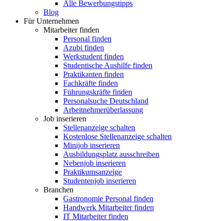
Alle Bewerbungstipps
Blog
Für Unternehmen
Mitarbeiter finden
Personal finden
Azubi finden
Werkstudent finden
Studentische Aushilfe finden
Praktikanten finden
Fachkräfte finden
Führungskräfte finden
Personalsuche Deutschland
Arbeitnehmerüberlassung
Job inserieren
Stellenanzeige schalten
Kostenlose Stellenanzeige schalten
Minijob inserieren
Ausbildungsplatz ausschreiben
Nebenjob inserieren
Praktikumsanzeige
Studentenjob inserieren
Branchen
Gastronomie Personal finden
Handwerk Mitarbeiter finden
IT Mitarbeiter finden