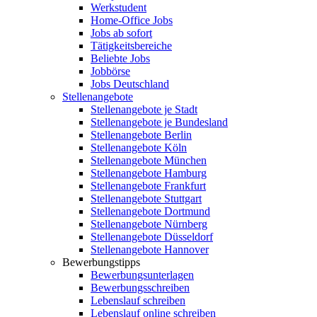
Werkstudent
Home-Office Jobs
Jobs ab sofort
Tätigkeitsbereiche
Beliebte Jobs
Jobbörse
Jobs Deutschland
Stellenangebote
Stellenangebote je Stadt
Stellenangebote je Bundesland
Stellenangebote Berlin
Stellenangebote Köln
Stellenangebote München
Stellenangebote Hamburg
Stellenangebote Frankfurt
Stellenangebote Stuttgart
Stellenangebote Dortmund
Stellenangebote Nürnberg
Stellenangebote Düsseldorf
Stellenangebote Hannover
Bewerbungstipps
Bewerbungsunterlagen
Bewerbungsschreiben
Lebenslauf schreiben
Lebenslauf online schreiben