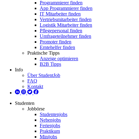
Programmierer finden
App Programmierer finden
IT Mitarbeiter finden
Vertriebsmitarbeiter finden
Logistik Mitarbeiter finden
Pflegepersonal finden
Umfrageteilnehmer finden
Promoter finden
Erntehelfer finden
Praktische Tipps
Anzeige optimieren
B2B Tipps
Info
Über StudentJob
FAQ
Kontakt
Studenten
Jobbörse
Studentenjobs
Nebenjobs
Ferienjobs
Praktikum
Minijobs