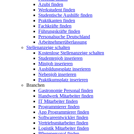
Azubi finden
Werkstudent finden
Studentische Aushilfe finden
Praktikanten finden
Fachkräfte finden
Führungskräfte finden
Personalsuche Deutschland
Arbeitnehmerüberlassung
Stellenanzeige schalten
Kostenlose Stellenanzeige schalten
Studentenjob inserieren
Minijob inserieren
Ausbildungsplatz inserieren
Nebenjob inserieren
Praktikumsplatz inserieren
Branchen
Gastronomie Personal finden
Handwerk Mitarbeiter finden
IT Mitarbeiter finden
Programmierer finden
App Programmierer finden
Softwareentwickler finden
Vertriebsmitarbeiter finden
Logistik Mitarbeiter finden
Pflegepersonal finden