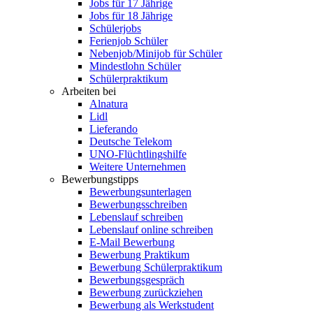
Jobs für 17 Jährige
Jobs für 18 Jährige
Schülerjobs
Ferienjob Schüler
Nebenjob/Minijob für Schüler
Mindestlohn Schüler
Schülerpraktikum
Arbeiten bei
Alnatura
Lidl
Lieferando
Deutsche Telekom
UNO-Flüchtlingshilfe
Weitere Unternehmen
Bewerbungstipps
Bewerbungsunterlagen
Bewerbungsschreiben
Lebenslauf schreiben
Lebenslauf online schreiben
E-Mail Bewerbung
Bewerbung Praktikum
Bewerbung Schülerpraktikum
Bewerbungsgespräch
Bewerbung zurückziehen
Bewerbung als Werkstudent