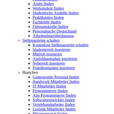
Azubi finden
Werkstudent finden
Studentische Aushilfe finden
Praktikanten finden
Fachkräfte finden
Führungskräfte finden
Personalsuche Deutschland
Arbeitnehmerüberlassung
Stellenanzeige schalten
Kostenlose Stellenanzeige schalten
Studentenjob inserieren
Minijob inserieren
Ausbildungsplatz inserieren
Nebenjob inserieren
Praktikumsplatz inserieren
Branchen
Gastronomie Personal finden
Handwerk Mitarbeiter finden
IT Mitarbeiter finden
Programmierer finden
App Programmierer finden
Softwareentwickler finden
Vertriebsmitarbeiter finden
Logistik Mitarbeiter finden
Pflegepersonal finden