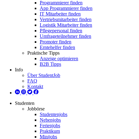
Programmierer finden
App Programmierer finden
IT Mitarbeiter finden
Vertriebsmitarbeiter finden
Logistik Mitarbeiter finden
Pflegepersonal finden
Umfrageteilnehmer finden
Promoter finden
Erntehelfer finden
Praktische Tipps
Anzeige optimieren
B2B Tipps
Info
Über StudentJob
FAQ
Kontakt
Studenten
Jobbörse
Studentenjobs
Nebenjobs
Ferienjobs
Praktikum
Minijobs