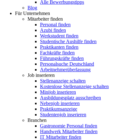
Alle Bewerbungstipps
Blog
Für Unternehmen
Mitarbeiter finden
Personal finden
Azubi finden
Werkstudent finden
Studentische Aushilfe finden
Praktikanten finden
Fachkräfte finden
Führungskräfte finden
Personalsuche Deutschland
Arbeitnehmerüberlassung
Job inserieren
Stellenanzeige schalten
Kostenlose Stellenanzeige schalten
Minijob inserieren
Ausbildungsplatz ausschreiben
Nebenjob inserieren
Praktikumsanzeige
Studentenjob inserieren
Branchen
Gastronomie Personal finden
Handwerk Mitarbeiter finden
IT Mitarbeiter finden