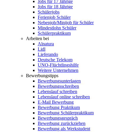
Jobs für 17 Jährige
Jobs für 18 Jährige
Schülerjobs
Ferienjob Schüler
Nebenjob/Minijob für Schüler
Mindestlohn Schüler
Schülerpraktikum
Arbeiten bei
Alnatura
Lidl
Lieferando
Deutsche Telekom
UNO-Flüchtlingshilfe
Weitere Unternehmen
Bewerbungstipps
Bewerbungsunterlagen
Bewerbungsschreiben
Lebenslauf schreiben
Lebenslauf online schreiben
E-Mail Bewerbung
Bewerbung Praktikum
Bewerbung Schülerpraktikum
Bewerbungsgespräch
Bewerbung zurückziehen
Bewerbung als Werkstudent