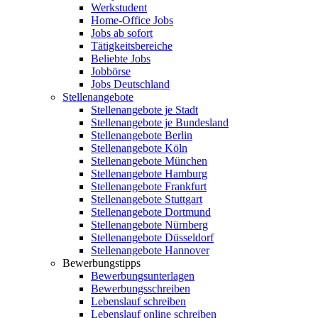
Werkstudent
Home-Office Jobs
Jobs ab sofort
Tätigkeitsbereiche
Beliebte Jobs
Jobbörse
Jobs Deutschland
Stellenangebote
Stellenangebote je Stadt
Stellenangebote je Bundesland
Stellenangebote Berlin
Stellenangebote Köln
Stellenangebote München
Stellenangebote Hamburg
Stellenangebote Frankfurt
Stellenangebote Stuttgart
Stellenangebote Dortmund
Stellenangebote Nürnberg
Stellenangebote Düsseldorf
Stellenangebote Hannover
Bewerbungstipps
Bewerbungsunterlagen
Bewerbungsschreiben
Lebenslauf schreiben
Lebenslauf online schreiben