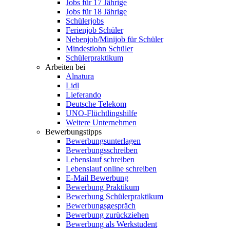
Jobs für 17 Jährige
Jobs für 18 Jährige
Schülerjobs
Ferienjob Schüler
Nebenjob/Minijob für Schüler
Mindestlohn Schüler
Schülerpraktikum
Arbeiten bei
Alnatura
Lidl
Lieferando
Deutsche Telekom
UNO-Flüchtlingshilfe
Weitere Unternehmen
Bewerbungstipps
Bewerbungsunterlagen
Bewerbungsschreiben
Lebenslauf schreiben
Lebenslauf online schreiben
E-Mail Bewerbung
Bewerbung Praktikum
Bewerbung Schülerpraktikum
Bewerbungsgespräch
Bewerbung zurückziehen
Bewerbung als Werkstudent