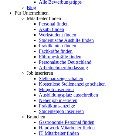
Alle Bewerbungstipps
Blog
Für Unternehmen
Mitarbeiter finden
Personal finden
Azubi finden
Werkstudent finden
Studentische Aushilfe finden
Praktikanten finden
Fachkräfte finden
Führungskräfte finden
Personalsuche Deutschland
Arbeitnehmerüberlassung
Job inserieren
Stellenanzeige schalten
Kostenlose Stellenanzeige schalten
Minijob inserieren
Ausbildungsplatz ausschreiben
Nebenjob inserieren
Praktikumsanzeige
Studentenjob inserieren
Branchen
Gastronomie Personal finden
Handwerk Mitarbeiter finden
IT Mitarbeiter finden