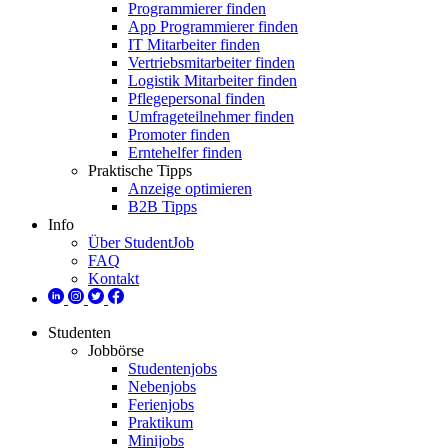
Programmierer finden
App Programmierer finden
IT Mitarbeiter finden
Vertriebsmitarbeiter finden
Logistik Mitarbeiter finden
Pflegepersonal finden
Umfrageteilnehmer finden
Promoter finden
Erntehelfer finden
Praktische Tipps
Anzeige optimieren
B2B Tipps
Info
Über StudentJob
FAQ
Kontakt
Studenten
Jobbörse
Studentenjobs
Nebenjobs
Ferienjobs
Praktikum
Minijobs