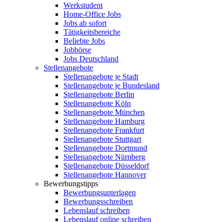
Werkstudent
Home-Office Jobs
Jobs ab sofort
Tätigkeitsbereiche
Beliebte Jobs
Jobbörse
Jobs Deutschland
Stellenangebote
Stellenangebote je Stadt
Stellenangebote je Bundesland
Stellenangebote Berlin
Stellenangebote Köln
Stellenangebote München
Stellenangebote Hamburg
Stellenangebote Frankfurt
Stellenangebote Stuttgart
Stellenangebote Dortmund
Stellenangebote Nürnberg
Stellenangebote Düsseldorf
Stellenangebote Hannover
Bewerbungstipps
Bewerbungsunterlagen
Bewerbungsschreiben
Lebenslauf schreiben
Lebenslauf online schreiben