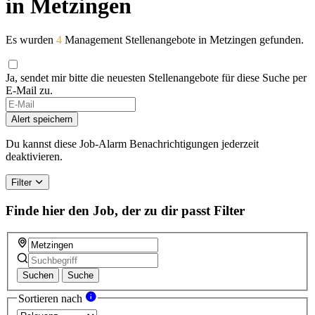
in Metzingen
Es wurden
4
Management Stellenangebote in Metzingen gefunden.
Ja, sendet mir bitte die neuesten Stellenangebote für diese Suche per
E-Mail zu.
If
you
Alert speichern
are
a
Du kannst diese Job-Alarm Benachrichtigungen jederzeit
human,
deaktivieren.
ignore
this
Filter
field
Finde hier den Job, der zu dir passt
Filter
Suchen
Suche
Sortieren nach