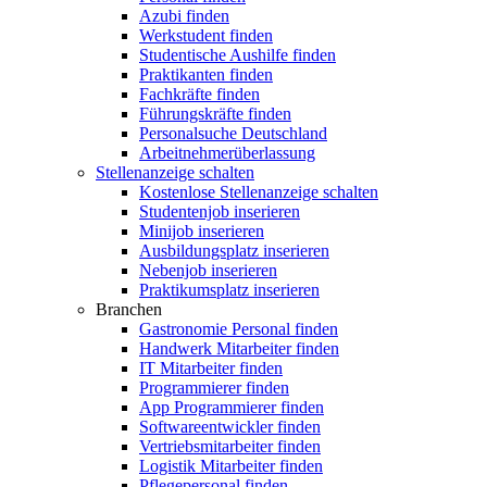
Azubi finden
Werkstudent finden
Studentische Aushilfe finden
Praktikanten finden
Fachkräfte finden
Führungskräfte finden
Personalsuche Deutschland
Arbeitnehmerüberlassung
Stellenanzeige schalten
Kostenlose Stellenanzeige schalten
Studentenjob inserieren
Minijob inserieren
Ausbildungsplatz inserieren
Nebenjob inserieren
Praktikumsplatz inserieren
Branchen
Gastronomie Personal finden
Handwerk Mitarbeiter finden
IT Mitarbeiter finden
Programmierer finden
App Programmierer finden
Softwareentwickler finden
Vertriebsmitarbeiter finden
Logistik Mitarbeiter finden
Pflegepersonal finden