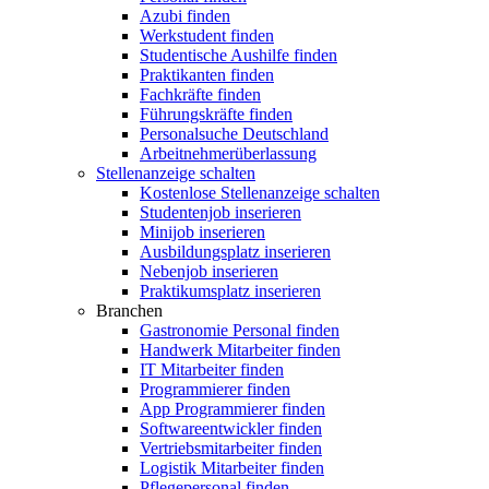
Azubi finden
Werkstudent finden
Studentische Aushilfe finden
Praktikanten finden
Fachkräfte finden
Führungskräfte finden
Personalsuche Deutschland
Arbeitnehmerüberlassung
Stellenanzeige schalten
Kostenlose Stellenanzeige schalten
Studentenjob inserieren
Minijob inserieren
Ausbildungsplatz inserieren
Nebenjob inserieren
Praktikumsplatz inserieren
Branchen
Gastronomie Personal finden
Handwerk Mitarbeiter finden
IT Mitarbeiter finden
Programmierer finden
App Programmierer finden
Softwareentwickler finden
Vertriebsmitarbeiter finden
Logistik Mitarbeiter finden
Pflegepersonal finden