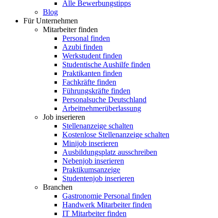
Alle Bewerbungstipps
Blog
Für Unternehmen
Mitarbeiter finden
Personal finden
Azubi finden
Werkstudent finden
Studentische Aushilfe finden
Praktikanten finden
Fachkräfte finden
Führungskräfte finden
Personalsuche Deutschland
Arbeitnehmerüberlassung
Job inserieren
Stellenanzeige schalten
Kostenlose Stellenanzeige schalten
Minijob inserieren
Ausbildungsplatz ausschreiben
Nebenjob inserieren
Praktikumsanzeige
Studentenjob inserieren
Branchen
Gastronomie Personal finden
Handwerk Mitarbeiter finden
IT Mitarbeiter finden