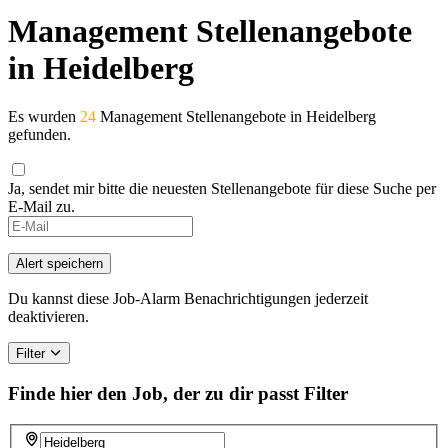
Management Stellenangebote
in Heidelberg
Es wurden
24
Management Stellenangebote in Heidelberg
gefunden.
Ja, sendet mir bitte die neuesten Stellenangebote für diese Suche per
E-Mail zu.
If
you
are
Alert speichern
a
human,
Du kannst diese Job-Alarm Benachrichtigungen jederzeit
ignore
deaktivieren.
this
field
Filter
Finde hier den Job, der zu dir passt
Filter