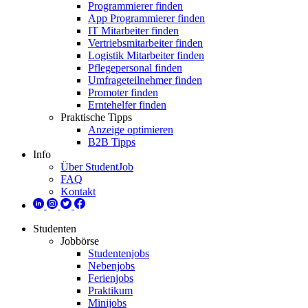
Programmierer finden
App Programmierer finden
IT Mitarbeiter finden
Vertriebsmitarbeiter finden
Logistik Mitarbeiter finden
Pflegepersonal finden
Umfrageteilnehmer finden
Promoter finden
Erntehelfer finden
Praktische Tipps
Anzeige optimieren
B2B Tipps
Info
Über StudentJob
FAQ
Kontakt
Studenten
Jobbörse
Studentenjobs
Nebenjobs
Ferienjobs
Praktikum
Minijobs