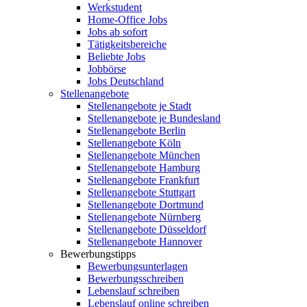
Werkstudent
Home-Office Jobs
Jobs ab sofort
Tätigkeitsbereiche
Beliebte Jobs
Jobbörse
Jobs Deutschland
Stellenangebote
Stellenangebote je Stadt
Stellenangebote je Bundesland
Stellenangebote Berlin
Stellenangebote Köln
Stellenangebote München
Stellenangebote Hamburg
Stellenangebote Frankfurt
Stellenangebote Stuttgart
Stellenangebote Dortmund
Stellenangebote Nürnberg
Stellenangebote Düsseldorf
Stellenangebote Hannover
Bewerbungstipps
Bewerbungsunterlagen
Bewerbungsschreiben
Lebenslauf schreiben
Lebenslauf online schreiben