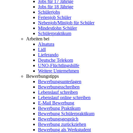
Jobs für 17 Jährige
Jobs für 18 Jährige
Schülerjobs
Ferienjob Schüler
Nebenjob/Minijob für Schüler
Mindestlohn Schüler
Schülerpraktikum
Arbeiten bei
Alnatura
Lidl
Lieferando
Deutsche Telekom
UNO-Flüchtlingshilfe
Weitere Unternehmen
Bewerbungstipps
Bewerbungsunterlagen
Bewerbungsschreiben
Lebenslauf schreiben
Lebenslauf online schreiben
E-Mail Bewerbung
Bewerbung Praktikum
Bewerbung Schülerpraktikum
Bewerbungsgespräch
Bewerbung zurückziehen
Bewerbung als Werkstudent