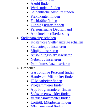
Azubi finden
Werkstudent finden
Studentische Aushilfe finden
Praktikanten finden
Fachkräfte finden
Führungskräfte finden
Personalsuche Deutschland
Arbeitnehmerüberlassung
Stellenanzeige schalten
Kostenlose Stellenanzeige schalten
Studentenjob inserieren
Minijob inserieren
Ausbildungsplatz inserieren
Nebenjob inserieren
Praktikumsplatz inserieren
Branchen
Gastronomie Personal finden
Handwerk Mitarbeiter finden
IT Mitarbeiter finden
Programmierer finden
App Programmierer finden
Softwareentwickler finden
Vertriebsmitarbeiter finden
Logistik Mitarbeiter finden
Pflegepersonal finden