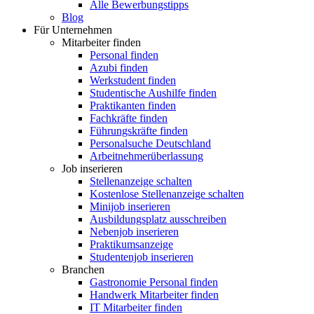
Alle Bewerbungstipps
Blog
Für Unternehmen
Mitarbeiter finden
Personal finden
Azubi finden
Werkstudent finden
Studentische Aushilfe finden
Praktikanten finden
Fachkräfte finden
Führungskräfte finden
Personalsuche Deutschland
Arbeitnehmerüberlassung
Job inserieren
Stellenanzeige schalten
Kostenlose Stellenanzeige schalten
Minijob inserieren
Ausbildungsplatz ausschreiben
Nebenjob inserieren
Praktikumsanzeige
Studentenjob inserieren
Branchen
Gastronomie Personal finden
Handwerk Mitarbeiter finden
IT Mitarbeiter finden