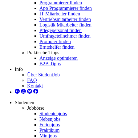
Programmierer finden
App Programmierer finden
IT Mitarbeiter finden
Vertriebsmitarbeiter finden
Logistik Mitarbeiter finden
Pflegepersonal finden
Umfrageteilnehmer finden
Promoter finden
Erntehelfer finden
Praktische Tipps
Anzeige optimieren
B2B Tipps
Info
Über StudentJob
FAQ
Kontakt
Studenten
Jobbörse
Studentenjobs
Nebenjobs
Ferienjobs
Praktikum
Minijobs