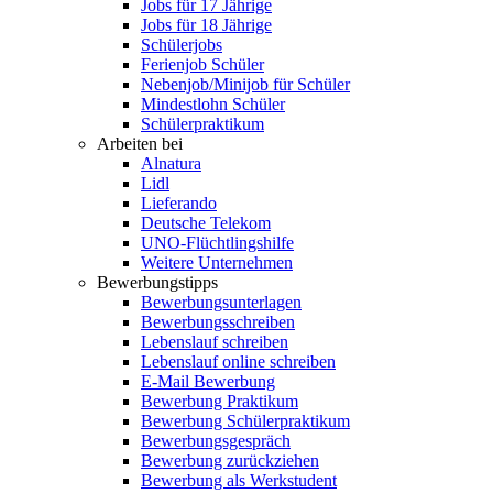
Jobs für 17 Jährige
Jobs für 18 Jährige
Schülerjobs
Ferienjob Schüler
Nebenjob/Minijob für Schüler
Mindestlohn Schüler
Schülerpraktikum
Arbeiten bei
Alnatura
Lidl
Lieferando
Deutsche Telekom
UNO-Flüchtlingshilfe
Weitere Unternehmen
Bewerbungstipps
Bewerbungsunterlagen
Bewerbungsschreiben
Lebenslauf schreiben
Lebenslauf online schreiben
E-Mail Bewerbung
Bewerbung Praktikum
Bewerbung Schülerpraktikum
Bewerbungsgespräch
Bewerbung zurückziehen
Bewerbung als Werkstudent