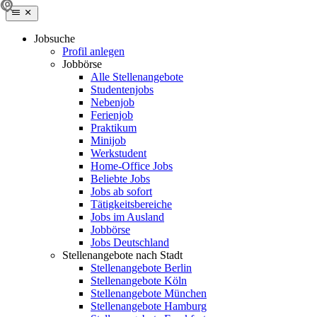
Jobsuche
Profil anlegen
Jobbörse
Alle Stellenangebote
Studentenjobs
Nebenjob
Ferienjob
Praktikum
Minijob
Werkstudent
Home-Office Jobs
Beliebte Jobs
Jobs ab sofort
Tätigkeitsbereiche
Jobs im Ausland
Jobbörse
Jobs Deutschland
Stellenangebote nach Stadt
Stellenangebote Berlin
Stellenangebote Köln
Stellenangebote München
Stellenangebote Hamburg