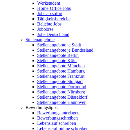
Werkstudent
Home-Office Jobs
Jobs ab sofort
Tätigkeitsbereiche
Beliebte Jobs
Jobbörse
Jobs Deutschland
Stellenangebote
Stellenangebote je Stadt
Stellenangebote je Bundesland
Stellenangebote Berlin
Stellenangebote Köln
Stellenangebote München
Stellenangebote Hamburg
Stellenangebote Frankfurt
Stellenangebote Stuttgart
Stellenangebote Dortmund
Stellenangebote Nürnberg
Stellenangebote Düsseldorf
Stellenangebote Hannover
Bewerbungstipps
Bewerbungsunterlagen
Bewerbungsschreiben
Lebenslauf schreiben
Lebenslauf online schreiben