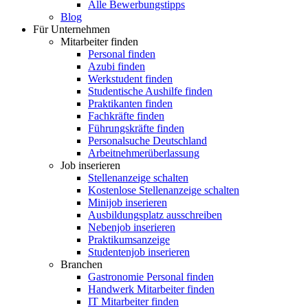
Alle Bewerbungstipps
Blog
Für Unternehmen
Mitarbeiter finden
Personal finden
Azubi finden
Werkstudent finden
Studentische Aushilfe finden
Praktikanten finden
Fachkräfte finden
Führungskräfte finden
Personalsuche Deutschland
Arbeitnehmerüberlassung
Job inserieren
Stellenanzeige schalten
Kostenlose Stellenanzeige schalten
Minijob inserieren
Ausbildungsplatz ausschreiben
Nebenjob inserieren
Praktikumsanzeige
Studentenjob inserieren
Branchen
Gastronomie Personal finden
Handwerk Mitarbeiter finden
IT Mitarbeiter finden