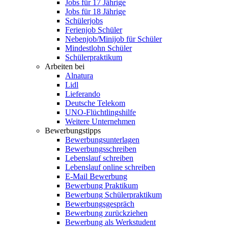
Jobs für 17 Jährige
Jobs für 18 Jährige
Schülerjobs
Ferienjob Schüler
Nebenjob/Minijob für Schüler
Mindestlohn Schüler
Schülerpraktikum
Arbeiten bei
Alnatura
Lidl
Lieferando
Deutsche Telekom
UNO-Flüchtlingshilfe
Weitere Unternehmen
Bewerbungstipps
Bewerbungsunterlagen
Bewerbungsschreiben
Lebenslauf schreiben
Lebenslauf online schreiben
E-Mail Bewerbung
Bewerbung Praktikum
Bewerbung Schülerpraktikum
Bewerbungsgespräch
Bewerbung zurückziehen
Bewerbung als Werkstudent