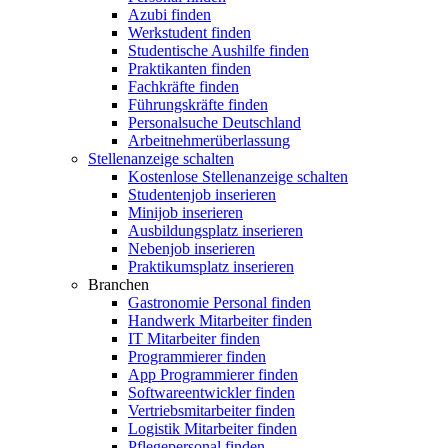
Azubi finden
Werkstudent finden
Studentische Aushilfe finden
Praktikanten finden
Fachkräfte finden
Führungskräfte finden
Personalsuche Deutschland
Arbeitnehmerüberlassung
Stellenanzeige schalten
Kostenlose Stellenanzeige schalten
Studentenjob inserieren
Minijob inserieren
Ausbildungsplatz inserieren
Nebenjob inserieren
Praktikumsplatz inserieren
Branchen
Gastronomie Personal finden
Handwerk Mitarbeiter finden
IT Mitarbeiter finden
Programmierer finden
App Programmierer finden
Softwareentwickler finden
Vertriebsmitarbeiter finden
Logistik Mitarbeiter finden
Pflegepersonal finden