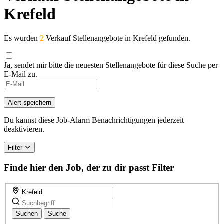
Krefeld
Es wurden
2
Verkauf Stellenangebote in Krefeld gefunden.
Ja, sendet mir bitte die neuesten Stellenangebote für diese Suche per
E-Mail zu.
If
you
are
Alert speichern
a
human,
Du kannst diese Job-Alarm Benachrichtigungen jederzeit
ignore
deaktivieren.
this
field
Filter
Finde hier den Job, der zu dir passt
Filter
Suchen
Suche