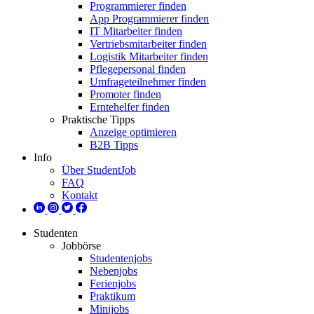
Programmierer finden
App Programmierer finden
IT Mitarbeiter finden
Vertriebsmitarbeiter finden
Logistik Mitarbeiter finden
Pflegepersonal finden
Umfrageteilnehmer finden
Promoter finden
Erntehelfer finden
Praktische Tipps
Anzeige optimieren
B2B Tipps
Info
Über StudentJob
FAQ
Kontakt
Studenten
Jobbörse
Studentenjobs
Nebenjobs
Ferienjobs
Praktikum
Minijobs