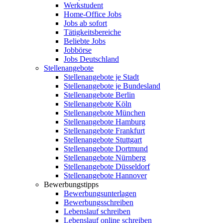
Werkstudent
Home-Office Jobs
Jobs ab sofort
Tätigkeitsbereiche
Beliebte Jobs
Jobbörse
Jobs Deutschland
Stellenangebote
Stellenangebote je Stadt
Stellenangebote je Bundesland
Stellenangebote Berlin
Stellenangebote Köln
Stellenangebote München
Stellenangebote Hamburg
Stellenangebote Frankfurt
Stellenangebote Stuttgart
Stellenangebote Dortmund
Stellenangebote Nürnberg
Stellenangebote Düsseldorf
Stellenangebote Hannover
Bewerbungstipps
Bewerbungsunterlagen
Bewerbungsschreiben
Lebenslauf schreiben
Lebenslauf online schreiben