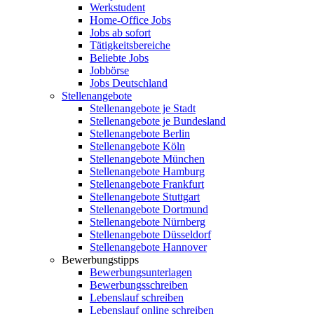
Werkstudent
Home-Office Jobs
Jobs ab sofort
Tätigkeitsbereiche
Beliebte Jobs
Jobbörse
Jobs Deutschland
Stellenangebote
Stellenangebote je Stadt
Stellenangebote je Bundesland
Stellenangebote Berlin
Stellenangebote Köln
Stellenangebote München
Stellenangebote Hamburg
Stellenangebote Frankfurt
Stellenangebote Stuttgart
Stellenangebote Dortmund
Stellenangebote Nürnberg
Stellenangebote Düsseldorf
Stellenangebote Hannover
Bewerbungstipps
Bewerbungsunterlagen
Bewerbungsschreiben
Lebenslauf schreiben
Lebenslauf online schreiben