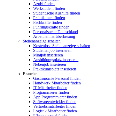
Azubi finden
Werkstudent finden
Studentische Aushilfe finden
Praktikanten finden
Fachkräfte finden
Führungskräfte finden
Personalsuche Deutschland
Arbeitnehmerüberlassung
Stellenanzeige schalten
Kostenlose Stellenanzeige schalten
Studentenjob inserieren
Minijob inserieren
Ausbildungsplatz inserieren
Nebenjob inserieren
Praktikumsplatz inserieren
Branchen
Gastronomie Personal finden
Handwerk Mitarbeiter finden
IT Mitarbeiter finden
Programmierer finden
App Programmierer finden
Softwareentwickler finden
Vertriebsmitarbeiter finden
Logistik Mitarbeiter finden
Pflegepersonal finden