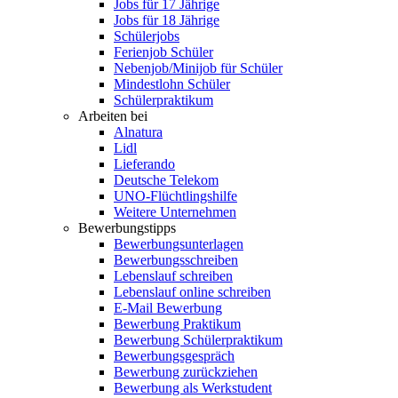
Jobs für 17 Jährige
Jobs für 18 Jährige
Schülerjobs
Ferienjob Schüler
Nebenjob/Minijob für Schüler
Mindestlohn Schüler
Schülerpraktikum
Arbeiten bei
Alnatura
Lidl
Lieferando
Deutsche Telekom
UNO-Flüchtlingshilfe
Weitere Unternehmen
Bewerbungstipps
Bewerbungsunterlagen
Bewerbungsschreiben
Lebenslauf schreiben
Lebenslauf online schreiben
E-Mail Bewerbung
Bewerbung Praktikum
Bewerbung Schülerpraktikum
Bewerbungsgespräch
Bewerbung zurückziehen
Bewerbung als Werkstudent