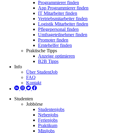
Programmierer finden
App Programmierer finden
IT Mitarbeiter finden
Vertriebsmitarbeiter finden
Logistik Mitarbeiter finden
Pflegepersonal finden
Umfrageteilnehmer finden
Promoter finden
Erntehelfer finden
Praktische Tipps
Anzeige optimieren
B2B Tipps
Info
Über StudentJob
FAQ
Kontakt
Studenten
Jobbörse
Studentenjobs
Nebenjobs
Ferienjobs
Praktikum
Minijobs