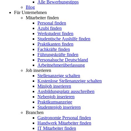
Alle Bewerbungstipps
Blog
Für Unternehmen
Mitarbeiter finden
Personal finden
Azubi finden
Werkstudent finden
Studentische Aushilfe finden
Praktikanten finden
Fachkräfte finden
Führungskräfte finden
Personalsuche Deutschland
Arbeitnehmerüberlassung
Job inserieren
Stellenanzeige schalten
Kostenlose Stellenanzeige schalten
Minijob inserieren
Ausbildungsplatz ausschreiben
Nebenjob inserieren
Praktikumsanzeige
Studentenjob inserieren
Branchen
Gastronomie Personal finden
Handwerk Mitarbeiter finden
IT Mitarbeiter finden