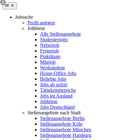
Jobsuche
Profil anlegen
Jobbörse
Alle Stellenangebote
Studentenjobs
Nebenjob
Ferienjob
Praktikum
Minijob
Werkstudent
Home-Office Jobs
Beliebte Jobs
Jobs ab sofort
Tätigkeitsbereiche
Jobs im Ausland
Jobbörse
Jobs Deutschland
Stellenangebote nach Stadt
Stellenangebote Berlin
Stellenangebote Köln
Stellenangebote München
Stellenangebote Hamburg