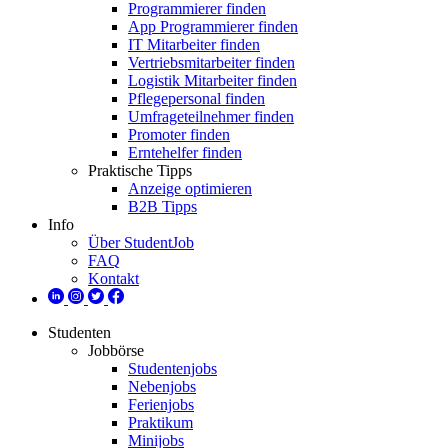
Programmierer finden
App Programmierer finden
IT Mitarbeiter finden
Vertriebsmitarbeiter finden
Logistik Mitarbeiter finden
Pflegepersonal finden
Umfrageteilnehmer finden
Promoter finden
Erntehelfer finden
Praktische Tipps
Anzeige optimieren
B2B Tipps
Info
Über StudentJob
FAQ
Kontakt
Studenten
Jobbörse
Studentenjobs
Nebenjobs
Ferienjobs
Praktikum
Minijobs