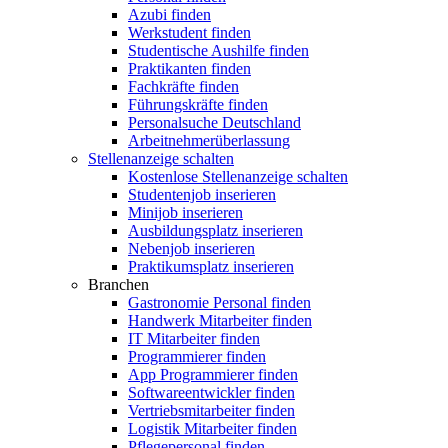
Azubi finden
Werkstudent finden
Studentische Aushilfe finden
Praktikanten finden
Fachkräfte finden
Führungskräfte finden
Personalsuche Deutschland
Arbeitnehmerüberlassung
Stellenanzeige schalten
Kostenlose Stellenanzeige schalten
Studentenjob inserieren
Minijob inserieren
Ausbildungsplatz inserieren
Nebenjob inserieren
Praktikumsplatz inserieren
Branchen
Gastronomie Personal finden
Handwerk Mitarbeiter finden
IT Mitarbeiter finden
Programmierer finden
App Programmierer finden
Softwareentwickler finden
Vertriebsmitarbeiter finden
Logistik Mitarbeiter finden
Pflegepersonal finden