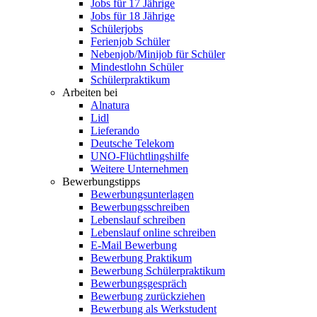
Jobs für 17 Jährige
Jobs für 18 Jährige
Schülerjobs
Ferienjob Schüler
Nebenjob/Minijob für Schüler
Mindestlohn Schüler
Schülerpraktikum
Arbeiten bei
Alnatura
Lidl
Lieferando
Deutsche Telekom
UNO-Flüchtlingshilfe
Weitere Unternehmen
Bewerbungstipps
Bewerbungsunterlagen
Bewerbungsschreiben
Lebenslauf schreiben
Lebenslauf online schreiben
E-Mail Bewerbung
Bewerbung Praktikum
Bewerbung Schülerpraktikum
Bewerbungsgespräch
Bewerbung zurückziehen
Bewerbung als Werkstudent