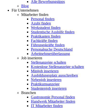
Alle Bewerbungstipps
Blog
Für Unternehmen
Mitarbeiter finden
Personal finden
Azubi finden
Werkstudent finden
Studentische Aushilfe finden
Praktikanten finden
Fachkräfte finden
Führungskräfte finden
Personalsuche Deutschland
Arbeitnehmerüberlassung
Job inserieren
Stellenanzeige schalten
Kostenlose Stellenanzeige schalten
Minijob inserieren
Ausbildungsplatz ausschreiben
Nebenjob inserieren
Praktikumsanzeige
Studentenjob inserieren
Branchen
Gastronomie Personal finden
Handwerk Mitarbeiter finden
IT Mitarbeiter finden