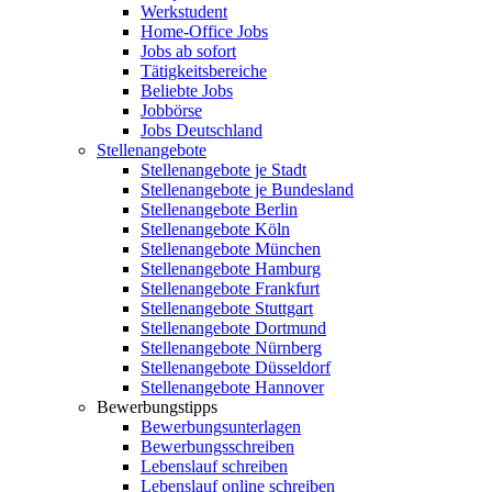
Werkstudent
Home-Office Jobs
Jobs ab sofort
Tätigkeitsbereiche
Beliebte Jobs
Jobbörse
Jobs Deutschland
Stellenangebote
Stellenangebote je Stadt
Stellenangebote je Bundesland
Stellenangebote Berlin
Stellenangebote Köln
Stellenangebote München
Stellenangebote Hamburg
Stellenangebote Frankfurt
Stellenangebote Stuttgart
Stellenangebote Dortmund
Stellenangebote Nürnberg
Stellenangebote Düsseldorf
Stellenangebote Hannover
Bewerbungstipps
Bewerbungsunterlagen
Bewerbungsschreiben
Lebenslauf schreiben
Lebenslauf online schreiben