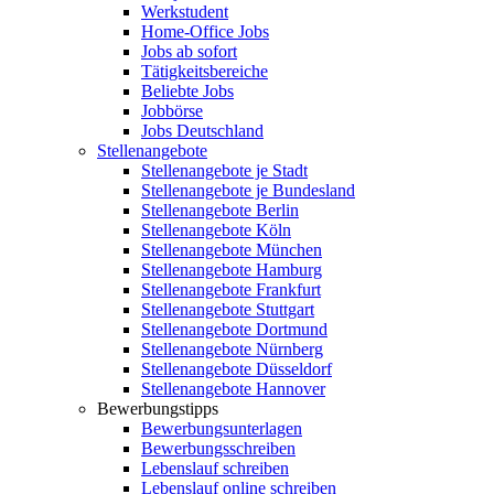
Werkstudent
Home-Office Jobs
Jobs ab sofort
Tätigkeitsbereiche
Beliebte Jobs
Jobbörse
Jobs Deutschland
Stellenangebote
Stellenangebote je Stadt
Stellenangebote je Bundesland
Stellenangebote Berlin
Stellenangebote Köln
Stellenangebote München
Stellenangebote Hamburg
Stellenangebote Frankfurt
Stellenangebote Stuttgart
Stellenangebote Dortmund
Stellenangebote Nürnberg
Stellenangebote Düsseldorf
Stellenangebote Hannover
Bewerbungstipps
Bewerbungsunterlagen
Bewerbungsschreiben
Lebenslauf schreiben
Lebenslauf online schreiben