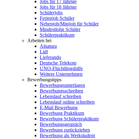
Jobs für 17 Jährige
Jobs für 18 Jährige
Schülerjobs
Ferienjob Schüler
Nebenjob/Minijob für Schüler
Mindestlohn Schüler
Schülerpraktikum
Arbeiten bei
Alnatura
Lidl
Lieferando
Deutsche Telekom
UNO-Flüchtlingshilfe
Weitere Unternehmen
Bewerbungstipps
Bewerbungsunterlagen
Bewerbungsschreiben
Lebenslauf schreiben
Lebenslauf online schreiben
E-Mail Bewerbung
Bewerbung Praktikum
Bewerbung Schülerpraktikum
Bewerbungsgespräch
Bewerbung zurückziehen
Bewerbung als Werkstudent