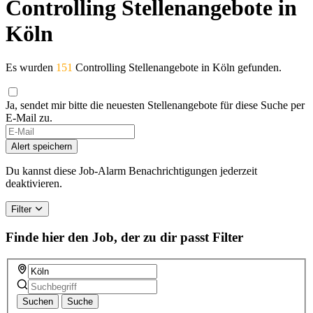
Controlling Stellenangebote in
Köln
Es wurden
151
Controlling Stellenangebote in Köln gefunden.
Ja, sendet mir bitte die neuesten Stellenangebote für diese Suche per
E-Mail zu.
If
you
Alert speichern
are
a
Du kannst diese Job-Alarm Benachrichtigungen jederzeit
human,
deaktivieren.
ignore
this
Filter
field
Finde hier den Job, der zu dir passt
Filter
Suchen
Suche