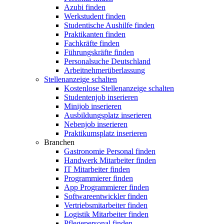
Azubi finden
Werkstudent finden
Studentische Aushilfe finden
Praktikanten finden
Fachkräfte finden
Führungskräfte finden
Personalsuche Deutschland
Arbeitnehmerüberlassung
Stellenanzeige schalten
Kostenlose Stellenanzeige schalten
Studentenjob inserieren
Minijob inserieren
Ausbildungsplatz inserieren
Nebenjob inserieren
Praktikumsplatz inserieren
Branchen
Gastronomie Personal finden
Handwerk Mitarbeiter finden
IT Mitarbeiter finden
Programmierer finden
App Programmierer finden
Softwareentwickler finden
Vertriebsmitarbeiter finden
Logistik Mitarbeiter finden
Pflegepersonal finden