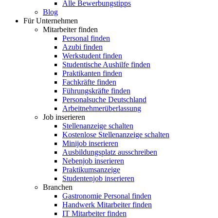
Alle Bewerbungstipps
Blog
Für Unternehmen
Mitarbeiter finden
Personal finden
Azubi finden
Werkstudent finden
Studentische Aushilfe finden
Praktikanten finden
Fachkräfte finden
Führungskräfte finden
Personalsuche Deutschland
Arbeitnehmerüberlassung
Job inserieren
Stellenanzeige schalten
Kostenlose Stellenanzeige schalten
Minijob inserieren
Ausbildungsplatz ausschreiben
Nebenjob inserieren
Praktikumsanzeige
Studentenjob inserieren
Branchen
Gastronomie Personal finden
Handwerk Mitarbeiter finden
IT Mitarbeiter finden