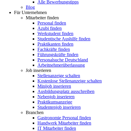
Alle Bewerbungstipps
Blog
Für Unternehmen
Mitarbeiter finden
Personal finden
Azubi finden
Werkstudent finden
Studentische Aushilfe finden
Praktikanten finden
Fachkräfte finden
Führungskräfte finden
Personalsuche Deutschland
Arbeitnehmerüberlassung
Job inserieren
Stellenanzeige schalten
Kostenlose Stellenanzeige schalten
Minijob inserieren
Ausbildungsplatz ausschreiben
Nebenjob inserieren
Praktikumsanzeige
Studentenjob inserieren
Branchen
Gastronomie Personal finden
Handwerk Mitarbeiter finden
IT Mitarbeiter finden