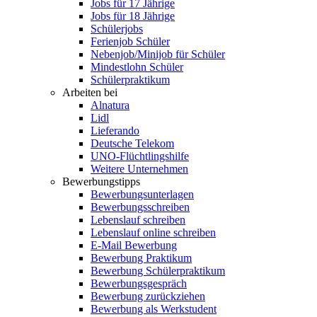
Jobs für 17 Jährige
Jobs für 18 Jährige
Schülerjobs
Ferienjob Schüler
Nebenjob/Minijob für Schüler
Mindestlohn Schüler
Schülerpraktikum
Arbeiten bei
Alnatura
Lidl
Lieferando
Deutsche Telekom
UNO-Flüchtlingshilfe
Weitere Unternehmen
Bewerbungstipps
Bewerbungsunterlagen
Bewerbungsschreiben
Lebenslauf schreiben
Lebenslauf online schreiben
E-Mail Bewerbung
Bewerbung Praktikum
Bewerbung Schülerpraktikum
Bewerbungsgespräch
Bewerbung zurückziehen
Bewerbung als Werkstudent