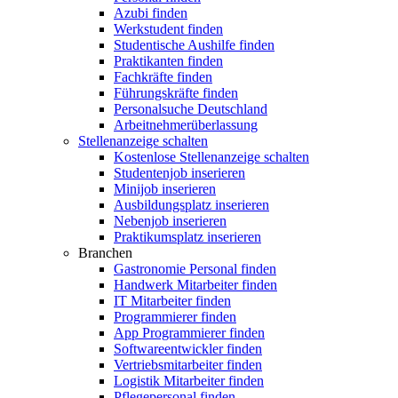
Azubi finden
Werkstudent finden
Studentische Aushilfe finden
Praktikanten finden
Fachkräfte finden
Führungskräfte finden
Personalsuche Deutschland
Arbeitnehmerüberlassung
Stellenanzeige schalten
Kostenlose Stellenanzeige schalten
Studentenjob inserieren
Minijob inserieren
Ausbildungsplatz inserieren
Nebenjob inserieren
Praktikumsplatz inserieren
Branchen
Gastronomie Personal finden
Handwerk Mitarbeiter finden
IT Mitarbeiter finden
Programmierer finden
App Programmierer finden
Softwareentwickler finden
Vertriebsmitarbeiter finden
Logistik Mitarbeiter finden
Pflegepersonal finden