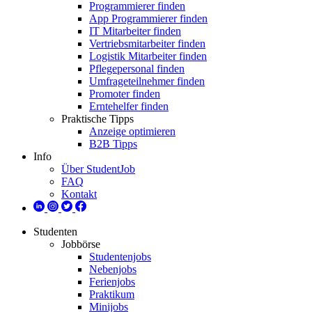
Programmierer finden
App Programmierer finden
IT Mitarbeiter finden
Vertriebsmitarbeiter finden
Logistik Mitarbeiter finden
Pflegepersonal finden
Umfrageteilnehmer finden
Promoter finden
Erntehelfer finden
Praktische Tipps
Anzeige optimieren
B2B Tipps
Info
Über StudentJob
FAQ
Kontakt
Studenten
Jobbörse
Studentenjobs
Nebenjobs
Ferienjobs
Praktikum
Minijobs