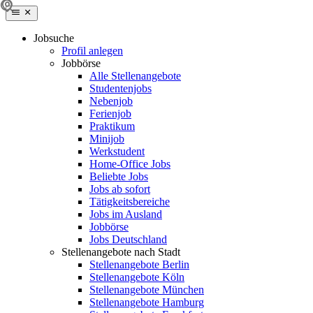
Jobsuche
Profil anlegen
Jobbörse
Alle Stellenangebote
Studentenjobs
Nebenjob
Ferienjob
Praktikum
Minijob
Werkstudent
Home-Office Jobs
Beliebte Jobs
Jobs ab sofort
Tätigkeitsbereiche
Jobs im Ausland
Jobbörse
Jobs Deutschland
Stellenangebote nach Stadt
Stellenangebote Berlin
Stellenangebote Köln
Stellenangebote München
Stellenangebote Hamburg