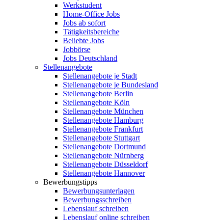
Werkstudent
Home-Office Jobs
Jobs ab sofort
Tätigkeitsbereiche
Beliebte Jobs
Jobbörse
Jobs Deutschland
Stellenangebote
Stellenangebote je Stadt
Stellenangebote je Bundesland
Stellenangebote Berlin
Stellenangebote Köln
Stellenangebote München
Stellenangebote Hamburg
Stellenangebote Frankfurt
Stellenangebote Stuttgart
Stellenangebote Dortmund
Stellenangebote Nürnberg
Stellenangebote Düsseldorf
Stellenangebote Hannover
Bewerbungstipps
Bewerbungsunterlagen
Bewerbungsschreiben
Lebenslauf schreiben
Lebenslauf online schreiben