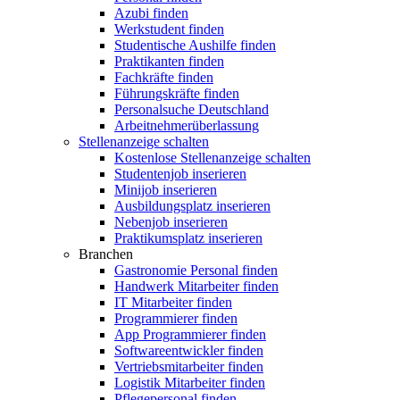
Azubi finden
Werkstudent finden
Studentische Aushilfe finden
Praktikanten finden
Fachkräfte finden
Führungskräfte finden
Personalsuche Deutschland
Arbeitnehmerüberlassung
Stellenanzeige schalten
Kostenlose Stellenanzeige schalten
Studentenjob inserieren
Minijob inserieren
Ausbildungsplatz inserieren
Nebenjob inserieren
Praktikumsplatz inserieren
Branchen
Gastronomie Personal finden
Handwerk Mitarbeiter finden
IT Mitarbeiter finden
Programmierer finden
App Programmierer finden
Softwareentwickler finden
Vertriebsmitarbeiter finden
Logistik Mitarbeiter finden
Pflegepersonal finden