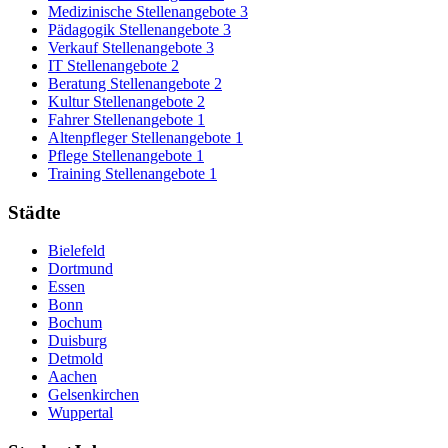
Medizinische Stellenangebote
3
Pädagogik Stellenangebote
3
Verkauf Stellenangebote
3
IT Stellenangebote
2
Beratung Stellenangebote
2
Kultur Stellenangebote
2
Fahrer Stellenangebote
1
Altenpfleger Stellenangebote
1
Pflege Stellenangebote
1
Training Stellenangebote
1
Städte
Bielefeld
Dortmund
Essen
Bonn
Bochum
Duisburg
Detmold
Aachen
Gelsenkirchen
Wuppertal