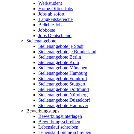
Werkstudent
Home-Office Jobs
Jobs ab sofort
Tätigkeitsbereiche
Beliebte Jobs
Jobbörse
Jobs Deutschland
Stellenangebote
Stellenangebote je Stadt
Stellenangebote je Bundesland
Stellenangebote Berlin
Stellenangebote Köln
Stellenangebote München
Stellenangebote Hamburg
Stellenangebote Frankfurt
Stellenangebote Stuttgart
Stellenangebote Dortmund
Stellenangebote Nürnberg
Stellenangebote Düsseldorf
Stellenangebote Hannover
Bewerbungstipps
Bewerbungsunterlagen
Bewerbungsschreiben
Lebenslauf schreiben
Lebenslauf online schreiben