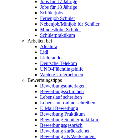
Jobs für 17 Jährige
Jobs für 18 Jährige
Schülerjobs
Ferienjob Schüler
Nebenjob/Minijob für Schüler
Mindestlohn Schüler
Schülerpraktikum
Arbeiten bei
Alnatura
Lidl
Lieferando
Deutsche Telekom
UNO-Flüchtlingshilfe
Weitere Unternehmen
Bewerbungstipps
Bewerbungsunterlagen
Bewerbungsschreiben
Lebenslauf schreiben
Lebenslauf online schreiben
E-Mail Bewerbung
Bewerbung Praktikum
Bewerbung Schülerpraktikum
Bewerbungsgespräch
Bewerbung zurückziehen
Bewerbung als Werkstudent