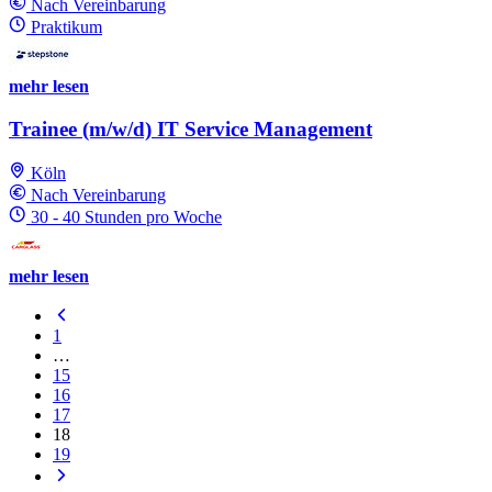
Nach Vereinbarung
Praktikum
mehr lesen
Trainee (m/w/d) IT Service Management
Köln
Nach Vereinbarung
30 - 40 Stunden pro Woche
mehr lesen
1
…
15
16
17
18
19