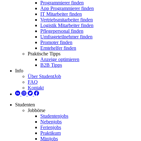
Programmierer finden
App Programmierer finden
IT Mitarbeiter finden
Vertriebsmitarbeiter finden
Logistik Mitarbeiter finden
Pflegepersonal finden
Umfrageteilnehmer finden
Promoter finden
Erntehelfer finden
Praktische Tipps
Anzeige optimieren
B2B Tipps
Info
Über StudentJob
FAQ
Kontakt
Studenten
Jobbörse
Studentenjobs
Nebenjobs
Ferienjobs
Praktikum
Minijobs