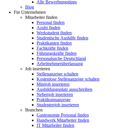
Alle Bewerbungstipps
Blog
Für Unternehmen
Mitarbeiter finden
Personal finden
Azubi finden
Werkstudent finden
Studentische Aushilfe finden
Praktikanten finden
Fachkräfte finden
Führungskräfte finden
Personalsuche Deutschland
Arbeitnehmerüberlassung
Job inserieren
Stellenanzeige schalten
Kostenlose Stellenanzeige schalten
Minijob inserieren
Ausbildungsplatz ausschreiben
Nebenjob inserieren
Praktikumsanzeige
Studentenjob inserieren
Branchen
Gastronomie Personal finden
Handwerk Mitarbeiter finden
IT Mitarbeiter finden