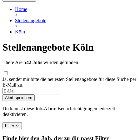
Home
>
Stellenangebote
>
Köln
Stellenangebote Köln
There Are
542 Jobs
wurden gefunden
Ja, sendet mir bitte die neuesten Stellenangebote für diese Suche per
E-Mail zu.
If
you
Alert speichern
are
a
Du kannst diese Job-Alarm Benachrichtigungen jederzeit
human,
deaktivieren.
ignore
this
Filter
field
Finde hier den Job, der zu dir passt
Filter