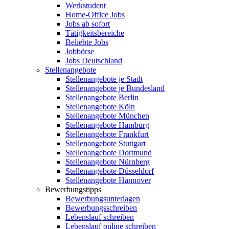
Werkstudent
Home-Office Jobs
Jobs ab sofort
Tätigkeitsbereiche
Beliebte Jobs
Jobbörse
Jobs Deutschland
Stellenangebote
Stellenangebote je Stadt
Stellenangebote je Bundesland
Stellenangebote Berlin
Stellenangebote Köln
Stellenangebote München
Stellenangebote Hamburg
Stellenangebote Frankfurt
Stellenangebote Stuttgart
Stellenangebote Dortmund
Stellenangebote Nürnberg
Stellenangebote Düsseldorf
Stellenangebote Hannover
Bewerbungstipps
Bewerbungsunterlagen
Bewerbungsschreiben
Lebenslauf schreiben
Lebenslauf online schreiben