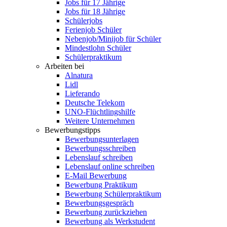
Jobs für 17 Jährige
Jobs für 18 Jährige
Schülerjobs
Ferienjob Schüler
Nebenjob/Minijob für Schüler
Mindestlohn Schüler
Schülerpraktikum
Arbeiten bei
Alnatura
Lidl
Lieferando
Deutsche Telekom
UNO-Flüchtlingshilfe
Weitere Unternehmen
Bewerbungstipps
Bewerbungsunterlagen
Bewerbungsschreiben
Lebenslauf schreiben
Lebenslauf online schreiben
E-Mail Bewerbung
Bewerbung Praktikum
Bewerbung Schülerpraktikum
Bewerbungsgespräch
Bewerbung zurückziehen
Bewerbung als Werkstudent