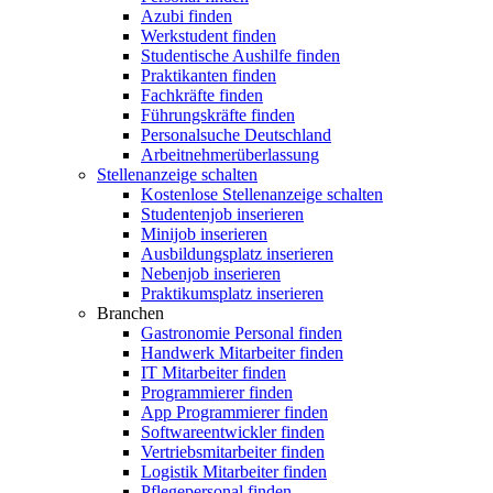
Azubi finden
Werkstudent finden
Studentische Aushilfe finden
Praktikanten finden
Fachkräfte finden
Führungskräfte finden
Personalsuche Deutschland
Arbeitnehmerüberlassung
Stellenanzeige schalten
Kostenlose Stellenanzeige schalten
Studentenjob inserieren
Minijob inserieren
Ausbildungsplatz inserieren
Nebenjob inserieren
Praktikumsplatz inserieren
Branchen
Gastronomie Personal finden
Handwerk Mitarbeiter finden
IT Mitarbeiter finden
Programmierer finden
App Programmierer finden
Softwareentwickler finden
Vertriebsmitarbeiter finden
Logistik Mitarbeiter finden
Pflegepersonal finden