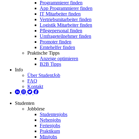
Programmierer finden
App Programmierer finden
IT Mitarbeiter finden
Vertriebsmitarbeiter finden
Logistik Mitarbeiter finden
Pflegepersonal finden
Umfrageteilnehmer finden
Promoter finden
Erntehelfer finden
Praktische Tipps
Anzeige optimieren
B2B Tipps
Info
Über StudentJob
FAQ
Kontakt
Studenten
Jobbörse
Studentenjobs
Nebenjobs
Ferienjobs
Praktikum
Minijobs