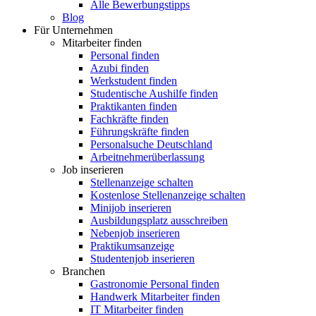
Alle Bewerbungstipps
Blog
Für Unternehmen
Mitarbeiter finden
Personal finden
Azubi finden
Werkstudent finden
Studentische Aushilfe finden
Praktikanten finden
Fachkräfte finden
Führungskräfte finden
Personalsuche Deutschland
Arbeitnehmerüberlassung
Job inserieren
Stellenanzeige schalten
Kostenlose Stellenanzeige schalten
Minijob inserieren
Ausbildungsplatz ausschreiben
Nebenjob inserieren
Praktikumsanzeige
Studentenjob inserieren
Branchen
Gastronomie Personal finden
Handwerk Mitarbeiter finden
IT Mitarbeiter finden