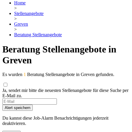
Home
>
Stellenangebote
>
Greven
>
Beratung Stellenangebote
Beratung Stellenangebote in
Greven
Es wurden
1
Beratung Stellenangebote in Greven gefunden.
Ja, sendet mir bitte die neuesten Stellenangebote für diese Suche per
E-Mail zu.
If
you
Alert speichern
are
a
Du kannst diese Job-Alarm Benachrichtigungen jederzeit
human,
deaktivieren.
ignore