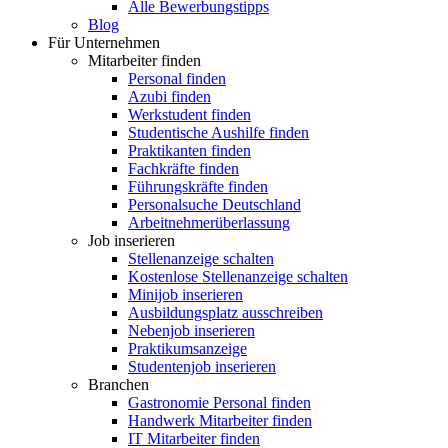
Alle Bewerbungstipps
Blog
Für Unternehmen
Mitarbeiter finden
Personal finden
Azubi finden
Werkstudent finden
Studentische Aushilfe finden
Praktikanten finden
Fachkräfte finden
Führungskräfte finden
Personalsuche Deutschland
Arbeitnehmerüberlassung
Job inserieren
Stellenanzeige schalten
Kostenlose Stellenanzeige schalten
Minijob inserieren
Ausbildungsplatz ausschreiben
Nebenjob inserieren
Praktikumsanzeige
Studentenjob inserieren
Branchen
Gastronomie Personal finden
Handwerk Mitarbeiter finden
IT Mitarbeiter finden