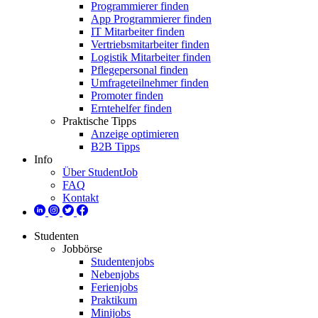
Programmierer finden
App Programmierer finden
IT Mitarbeiter finden
Vertriebsmitarbeiter finden
Logistik Mitarbeiter finden
Pflegepersonal finden
Umfrageteilnehmer finden
Promoter finden
Erntehelfer finden
Praktische Tipps
Anzeige optimieren
B2B Tipps
Info
Über StudentJob
FAQ
Kontakt
Studenten
Jobbörse
Studentenjobs
Nebenjobs
Ferienjobs
Praktikum
Minijobs