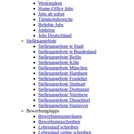
Werkstudent
Home-Office Jobs
Jobs ab sofort
Tätigkeitsbereiche
Beliebte Jobs
Jobbörse
Jobs Deutschland
Stellenangebote
Stellenangebote je Stadt
Stellenangebote je Bundesland
Stellenangebote Berlin
Stellenangebote Köln
Stellenangebote München
Stellenangebote Hamburg
Stellenangebote Frankfurt
Stellenangebote Stuttgart
Stellenangebote Dortmund
Stellenangebote Nürnberg
Stellenangebote Düsseldorf
Stellenangebote Hannover
Bewerbungstipps
Bewerbungsunterlagen
Bewerbungsschreiben
Lebenslauf schreiben
Lebenslauf online schreiben