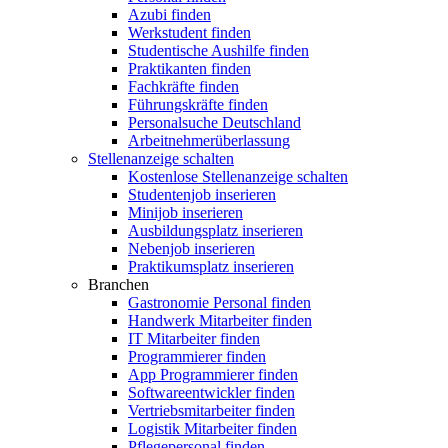
Azubi finden
Werkstudent finden
Studentische Aushilfe finden
Praktikanten finden
Fachkräfte finden
Führungskräfte finden
Personalsuche Deutschland
Arbeitnehmerüberlassung
Stellenanzeige schalten
Kostenlose Stellenanzeige schalten
Studentenjob inserieren
Minijob inserieren
Ausbildungsplatz inserieren
Nebenjob inserieren
Praktikumsplatz inserieren
Branchen
Gastronomie Personal finden
Handwerk Mitarbeiter finden
IT Mitarbeiter finden
Programmierer finden
App Programmierer finden
Softwareentwickler finden
Vertriebsmitarbeiter finden
Logistik Mitarbeiter finden
Pflegepersonal finden