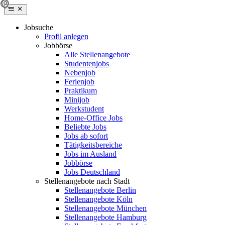
Jobsuche
Profil anlegen
Jobbörse
Alle Stellenangebote
Studentenjobs
Nebenjob
Ferienjob
Praktikum
Minijob
Werkstudent
Home-Office Jobs
Beliebte Jobs
Jobs ab sofort
Tätigkeitsbereiche
Jobs im Ausland
Jobbörse
Jobs Deutschland
Stellenangebote nach Stadt
Stellenangebote Berlin
Stellenangebote Köln
Stellenangebote München
Stellenangebote Hamburg