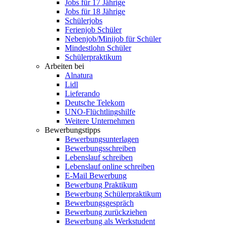
Jobs für 17 Jährige
Jobs für 18 Jährige
Schülerjobs
Ferienjob Schüler
Nebenjob/Minijob für Schüler
Mindestlohn Schüler
Schülerpraktikum
Arbeiten bei
Alnatura
Lidl
Lieferando
Deutsche Telekom
UNO-Flüchtlingshilfe
Weitere Unternehmen
Bewerbungstipps
Bewerbungsunterlagen
Bewerbungsschreiben
Lebenslauf schreiben
Lebenslauf online schreiben
E-Mail Bewerbung
Bewerbung Praktikum
Bewerbung Schülerpraktikum
Bewerbungsgespräch
Bewerbung zurückziehen
Bewerbung als Werkstudent