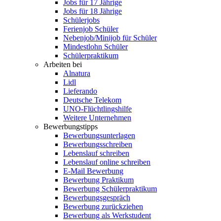
Jobs für 17 Jährige
Jobs für 18 Jährige
Schülerjobs
Ferienjob Schüler
Nebenjob/Minijob für Schüler
Mindestlohn Schüler
Schülerpraktikum
Arbeiten bei
Alnatura
Lidl
Lieferando
Deutsche Telekom
UNO-Flüchtlingshilfe
Weitere Unternehmen
Bewerbungstipps
Bewerbungsunterlagen
Bewerbungsschreiben
Lebenslauf schreiben
Lebenslauf online schreiben
E-Mail Bewerbung
Bewerbung Praktikum
Bewerbung Schülerpraktikum
Bewerbungsgespräch
Bewerbung zurückziehen
Bewerbung als Werkstudent