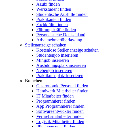
Azubi finden
Werkstudent finden
Studentische Aushilfe finden
Praktikanten finden
Fachkräfte finden
Führungskräfte finden
Personalsuche Deutschland
Arbeitnehmerüberlassung
Stellenanzeige schalten
Kostenlose Stellenanzeige schalten
Studentenjob inserieren
Minijob inserieren
Ausbildungsplatz inserieren
Nebenjob inserieren
Praktikumsplatz inserieren
Branchen
Gastronomie Personal finden
Handwerk Mitarbeiter finden
IT Mitarbeiter finden
Programmierer finden
App Programmierer finden
Softwareentwickler finden
Vertriebsmitarbeiter finden
Logistik Mitarbeiter finden
Pflegepersonal finden