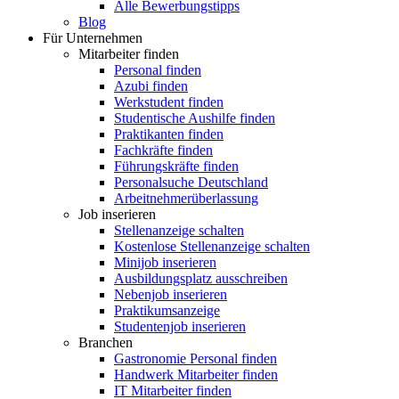
Alle Bewerbungstipps
Blog
Für Unternehmen
Mitarbeiter finden
Personal finden
Azubi finden
Werkstudent finden
Studentische Aushilfe finden
Praktikanten finden
Fachkräfte finden
Führungskräfte finden
Personalsuche Deutschland
Arbeitnehmerüberlassung
Job inserieren
Stellenanzeige schalten
Kostenlose Stellenanzeige schalten
Minijob inserieren
Ausbildungsplatz ausschreiben
Nebenjob inserieren
Praktikumsanzeige
Studentenjob inserieren
Branchen
Gastronomie Personal finden
Handwerk Mitarbeiter finden
IT Mitarbeiter finden