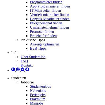
Programmierer finden
App Programmierer finden
IT Mitarbeiter finden
Vertriebsmitarbeiter finden
Logistik Mitarbeiter finden
Pflegepersonal finden
Umfrageteilnehmer finden
Promoter finden
Erntehelfer finden
Praktische Tipps
Anzeige optimieren
B2B Tipps
Info
Über StudentJob
FAQ
Kontakt
Studenten
Jobbörse
Studentenjobs
Nebenjobs
Ferienjobs
Praktikum
Minijobs