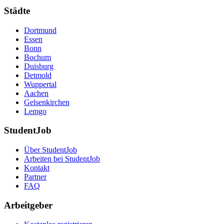
Städte
Dortmund
Essen
Bonn
Bochum
Duisburg
Detmold
Wuppertal
Aachen
Gelsenkirchen
Lemgo
StudentJob
Über StudentJob
Arbeiten bei StudentJob
Kontakt
Partner
FAQ
Arbeitgeber