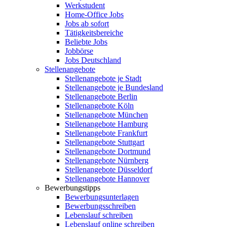
Werkstudent
Home-Office Jobs
Jobs ab sofort
Tätigkeitsbereiche
Beliebte Jobs
Jobbörse
Jobs Deutschland
Stellenangebote
Stellenangebote je Stadt
Stellenangebote je Bundesland
Stellenangebote Berlin
Stellenangebote Köln
Stellenangebote München
Stellenangebote Hamburg
Stellenangebote Frankfurt
Stellenangebote Stuttgart
Stellenangebote Dortmund
Stellenangebote Nürnberg
Stellenangebote Düsseldorf
Stellenangebote Hannover
Bewerbungstipps
Bewerbungsunterlagen
Bewerbungsschreiben
Lebenslauf schreiben
Lebenslauf online schreiben