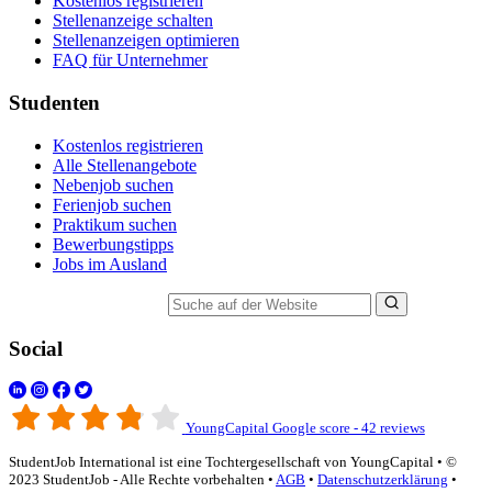
Kostenlos registrieren
Stellenanzeige schalten
Stellenanzeigen optimieren
FAQ für Unternehmer
Studenten
Kostenlos registrieren
Alle Stellenangebote
Nebenjob suchen
Ferienjob suchen
Praktikum suchen
Bewerbungstipps
Jobs im Ausland
Suche auf der Website
Social
YoungCapital Google score - 42 reviews
StudentJob International ist eine Tochtergesellschaft von YoungCapital • ©
2023 StudentJob - Alle Rechte vorbehalten •
AGB
•
Datenschutzerklärung
•