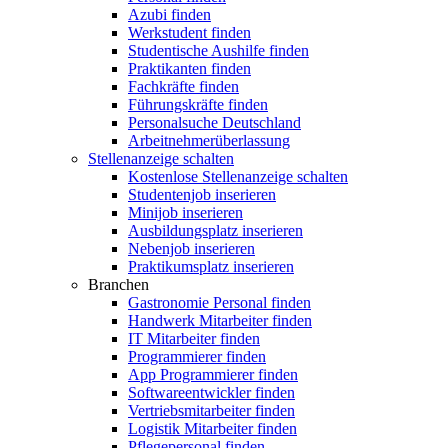
Azubi finden
Werkstudent finden
Studentische Aushilfe finden
Praktikanten finden
Fachkräfte finden
Führungskräfte finden
Personalsuche Deutschland
Arbeitnehmerüberlassung
Stellenanzeige schalten
Kostenlose Stellenanzeige schalten
Studentenjob inserieren
Minijob inserieren
Ausbildungsplatz inserieren
Nebenjob inserieren
Praktikumsplatz inserieren
Branchen
Gastronomie Personal finden
Handwerk Mitarbeiter finden
IT Mitarbeiter finden
Programmierer finden
App Programmierer finden
Softwareentwickler finden
Vertriebsmitarbeiter finden
Logistik Mitarbeiter finden
Pflegepersonal finden