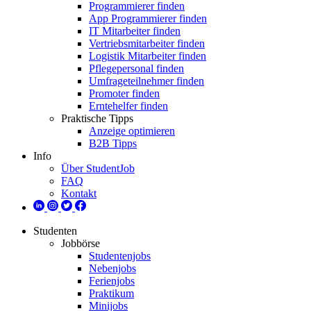
Programmierer finden
App Programmierer finden
IT Mitarbeiter finden
Vertriebsmitarbeiter finden
Logistik Mitarbeiter finden
Pflegepersonal finden
Umfrageteilnehmer finden
Promoter finden
Erntehelfer finden
Praktische Tipps
Anzeige optimieren
B2B Tipps
Info
Über StudentJob
FAQ
Kontakt
Studenten
Jobbörse
Studentenjobs
Nebenjobs
Ferienjobs
Praktikum
Minijobs