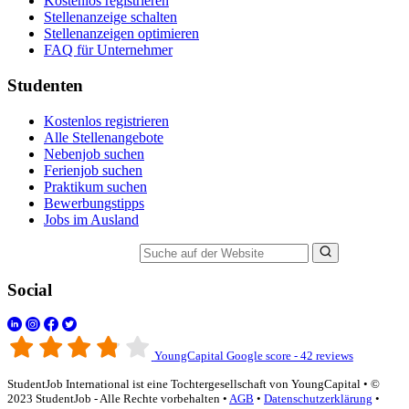
Kostenlos registrieren
Stellenanzeige schalten
Stellenanzeigen optimieren
FAQ für Unternehmer
Studenten
Kostenlos registrieren
Alle Stellenangebote
Nebenjob suchen
Ferienjob suchen
Praktikum suchen
Bewerbungstipps
Jobs im Ausland
Suche auf der Website
Social
YoungCapital Google score - 42 reviews
StudentJob International ist eine Tochtergesellschaft von YoungCapital • ©
2023 StudentJob - Alle Rechte vorbehalten •
AGB
•
Datenschutzerklärung
•