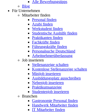
Alle Bewerbungstipps
Blog
Für Unternehmen
Mitarbeiter finden
Personal finden
Azubi finden
Werkstudent finden
Studentische Aushilfe finden
Praktikanten finden
Fachkräfte finden
Führungskräfte finden
Personalsuche Deutschland
Arbeitnehmerüberlassung
Job inserieren
Stellenanzeige schalten
Kostenlose Stellenanzeige schalten
Minijob inserieren
Ausbildungsplatz ausschreiben
Nebenjob inserieren
Praktikumsanzeige
Studentenjob inserieren
Branchen
Gastronomie Personal finden
Handwerk Mitarbeiter finden
IT Mitarbeiter finden