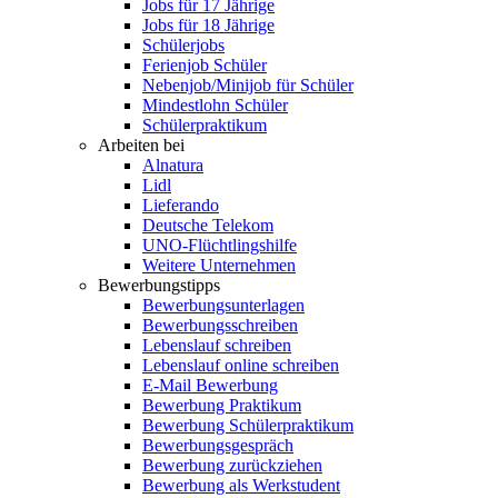
Jobs für 17 Jährige
Jobs für 18 Jährige
Schülerjobs
Ferienjob Schüler
Nebenjob/Minijob für Schüler
Mindestlohn Schüler
Schülerpraktikum
Arbeiten bei
Alnatura
Lidl
Lieferando
Deutsche Telekom
UNO-Flüchtlingshilfe
Weitere Unternehmen
Bewerbungstipps
Bewerbungsunterlagen
Bewerbungsschreiben
Lebenslauf schreiben
Lebenslauf online schreiben
E-Mail Bewerbung
Bewerbung Praktikum
Bewerbung Schülerpraktikum
Bewerbungsgespräch
Bewerbung zurückziehen
Bewerbung als Werkstudent