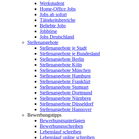
Werkstudent
Home-Office Jobs
Jobs ab sofort
Tätigkeitsbereiche
Beliebte Jobs
Jobbörse
Jobs Deutschland
Stellenangebote
Stellenangebote je Stadt
Stellenangebote je Bundesland
Stellenangebote Berlin
Stellenangebote Köln
Stellenangebote München
Stellenangebote Hamburg
Stellenangebote Frankfurt
Stellenangebote Stuttgart
Stellenangebote Dortmund
Stellenangebote Nürnberg
Stellenangebote Düsseldorf
Stellenangebote Hannover
Bewerbungstipps
Bewerbungsunterlagen
Bewerbungsschreiben
Lebenslauf schreiben
Lebenslauf online schreiben