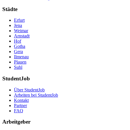
Städte
Erfurt
Jena
Weimar
Arnstadt
Hof
Gotha
Gera
Ilmenau
Plauen
Suhl
StudentJob
Über StudentJob
Arbeiten bei StudentJob
Kontakt
Partner
FAQ
Arbeitgeber