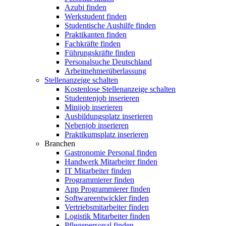
Azubi finden
Werkstudent finden
Studentische Aushilfe finden
Praktikanten finden
Fachkräfte finden
Führungskräfte finden
Personalsuche Deutschland
Arbeitnehmerüberlassung
Stellenanzeige schalten
Kostenlose Stellenanzeige schalten
Studentenjob inserieren
Minijob inserieren
Ausbildungsplatz inserieren
Nebenjob inserieren
Praktikumsplatz inserieren
Branchen
Gastronomie Personal finden
Handwerk Mitarbeiter finden
IT Mitarbeiter finden
Programmierer finden
App Programmierer finden
Softwareentwickler finden
Vertriebsmitarbeiter finden
Logistik Mitarbeiter finden
Pflegepersonal finden