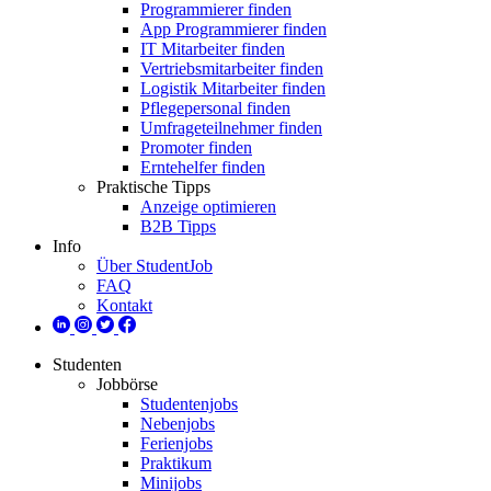
Programmierer finden
App Programmierer finden
IT Mitarbeiter finden
Vertriebsmitarbeiter finden
Logistik Mitarbeiter finden
Pflegepersonal finden
Umfrageteilnehmer finden
Promoter finden
Erntehelfer finden
Praktische Tipps
Anzeige optimieren
B2B Tipps
Info
Über StudentJob
FAQ
Kontakt
Studenten
Jobbörse
Studentenjobs
Nebenjobs
Ferienjobs
Praktikum
Minijobs