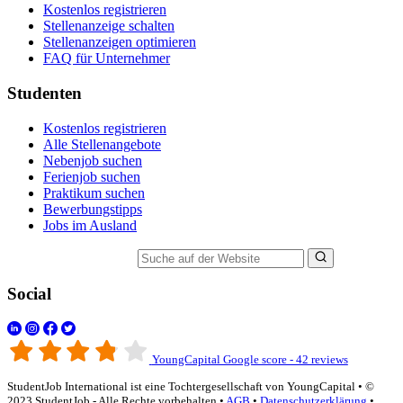
Kostenlos registrieren
Stellenanzeige schalten
Stellenanzeigen optimieren
FAQ für Unternehmer
Studenten
Kostenlos registrieren
Alle Stellenangebote
Nebenjob suchen
Ferienjob suchen
Praktikum suchen
Bewerbungstipps
Jobs im Ausland
Suche auf der Website
Social
YoungCapital Google score - 42 reviews
StudentJob International ist eine Tochtergesellschaft von YoungCapital • ©
2023 StudentJob - Alle Rechte vorbehalten •
AGB
•
Datenschutzerklärung
•