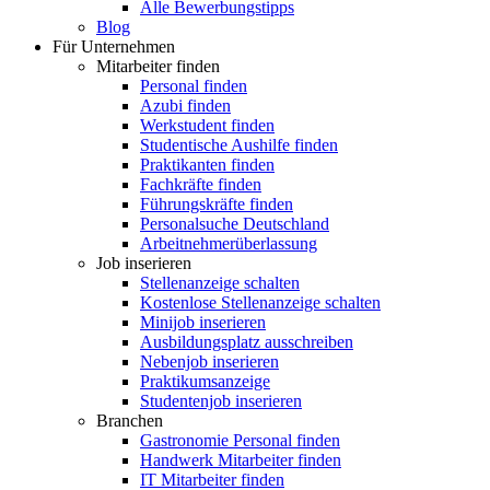
Alle Bewerbungstipps
Blog
Für Unternehmen
Mitarbeiter finden
Personal finden
Azubi finden
Werkstudent finden
Studentische Aushilfe finden
Praktikanten finden
Fachkräfte finden
Führungskräfte finden
Personalsuche Deutschland
Arbeitnehmerüberlassung
Job inserieren
Stellenanzeige schalten
Kostenlose Stellenanzeige schalten
Minijob inserieren
Ausbildungsplatz ausschreiben
Nebenjob inserieren
Praktikumsanzeige
Studentenjob inserieren
Branchen
Gastronomie Personal finden
Handwerk Mitarbeiter finden
IT Mitarbeiter finden