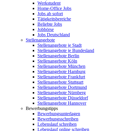
Werkstudent
Home-Office Jobs
Jobs ab sofort
Tätigkeitsbereiche
Beliebte Jobs
Jobbörse
Jobs Deutschland
Stellenangebote
Stellenangebote je Stadt
Stellenangebote je Bundesland
Stellenangebote Berlin
Stellenangebote Köln
Stellenangebote München
Stellenangebote Hamburg
Stellenangebote Frankfurt
Stellenangebote Stuttgart
Stellenangebote Dortmund
Stellenangebote Nürnberg
Stellenangebote Düsseldorf
Stellenangebote Hannover
Bewerbungstipps
Bewerbungsunterlagen
Bewerbungsschreiben
Lebenslauf schreiben
Lebenslauf online schreiben