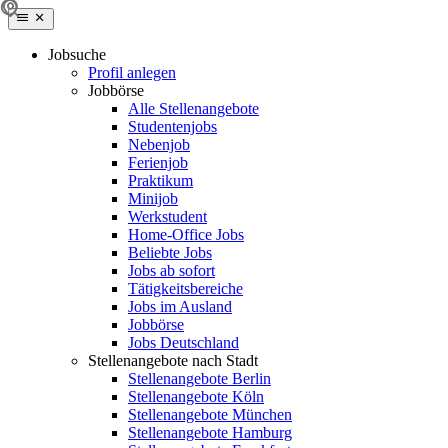
Jobsuche
Profil anlegen
Jobbörse
Alle Stellenangebote
Studentenjobs
Nebenjob
Ferienjob
Praktikum
Minijob
Werkstudent
Home-Office Jobs
Beliebte Jobs
Jobs ab sofort
Tätigkeitsbereiche
Jobs im Ausland
Jobbörse
Jobs Deutschland
Stellenangebote nach Stadt
Stellenangebote Berlin
Stellenangebote Köln
Stellenangebote München
Stellenangebote Hamburg