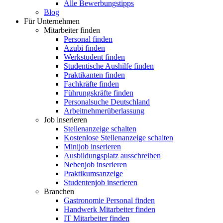
Alle Bewerbungstipps
Blog
Für Unternehmen
Mitarbeiter finden
Personal finden
Azubi finden
Werkstudent finden
Studentische Aushilfe finden
Praktikanten finden
Fachkräfte finden
Führungskräfte finden
Personalsuche Deutschland
Arbeitnehmerüberlassung
Job inserieren
Stellenanzeige schalten
Kostenlose Stellenanzeige schalten
Minijob inserieren
Ausbildungsplatz ausschreiben
Nebenjob inserieren
Praktikumsanzeige
Studentenjob inserieren
Branchen
Gastronomie Personal finden
Handwerk Mitarbeiter finden
IT Mitarbeiter finden