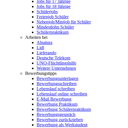
Jobs für 17 Jährige
Jobs für 18 Jährige
Schülerjobs
Ferienjob Schüler
Nebenjob/Minijob für Schüler
Mindestlohn Schüler
Schülerpraktikum
Arbeiten bei
Alnatura
Lidl
Lieferando
Deutsche Telekom
UNO-Flüchtlingshilfe
Weitere Unternehmen
Bewerbungstipps
Bewerbungsunterlagen
Bewerbungsschreiben
Lebenslauf schreiben
Lebenslauf online schreiben
E-Mail Bewerbung
Bewerbung Praktikum
Bewerbung Schülerpraktikum
Bewerbungsgespräch
Bewerbung zurückziehen
Bewerbung als Werkstudent