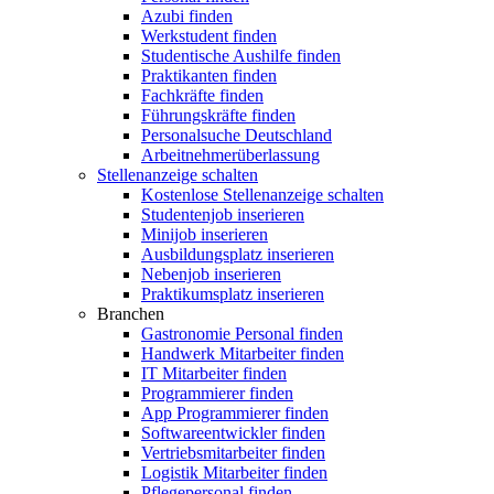
Azubi finden
Werkstudent finden
Studentische Aushilfe finden
Praktikanten finden
Fachkräfte finden
Führungskräfte finden
Personalsuche Deutschland
Arbeitnehmerüberlassung
Stellenanzeige schalten
Kostenlose Stellenanzeige schalten
Studentenjob inserieren
Minijob inserieren
Ausbildungsplatz inserieren
Nebenjob inserieren
Praktikumsplatz inserieren
Branchen
Gastronomie Personal finden
Handwerk Mitarbeiter finden
IT Mitarbeiter finden
Programmierer finden
App Programmierer finden
Softwareentwickler finden
Vertriebsmitarbeiter finden
Logistik Mitarbeiter finden
Pflegepersonal finden