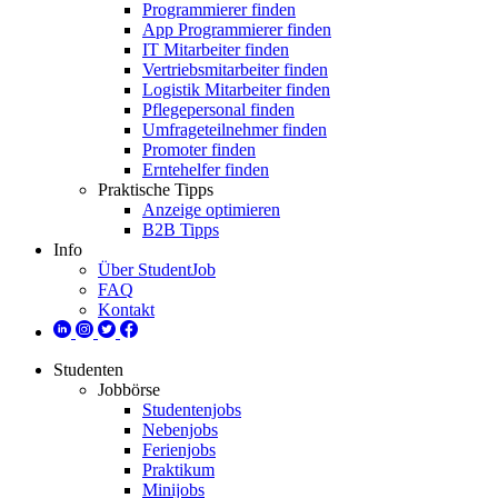
Programmierer finden
App Programmierer finden
IT Mitarbeiter finden
Vertriebsmitarbeiter finden
Logistik Mitarbeiter finden
Pflegepersonal finden
Umfrageteilnehmer finden
Promoter finden
Erntehelfer finden
Praktische Tipps
Anzeige optimieren
B2B Tipps
Info
Über StudentJob
FAQ
Kontakt
Studenten
Jobbörse
Studentenjobs
Nebenjobs
Ferienjobs
Praktikum
Minijobs