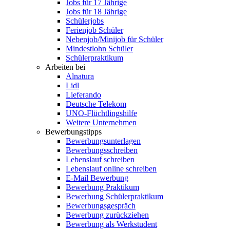
Jobs für 17 Jährige
Jobs für 18 Jährige
Schülerjobs
Ferienjob Schüler
Nebenjob/Minijob für Schüler
Mindestlohn Schüler
Schülerpraktikum
Arbeiten bei
Alnatura
Lidl
Lieferando
Deutsche Telekom
UNO-Flüchtlingshilfe
Weitere Unternehmen
Bewerbungstipps
Bewerbungsunterlagen
Bewerbungsschreiben
Lebenslauf schreiben
Lebenslauf online schreiben
E-Mail Bewerbung
Bewerbung Praktikum
Bewerbung Schülerpraktikum
Bewerbungsgespräch
Bewerbung zurückziehen
Bewerbung als Werkstudent