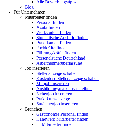
Alle Bewerbungstipps
Blog
Für Unternehmen
Mitarbeiter finden
Personal finden
Azubi finden
Werkstudent finden
Studentische Aushilfe finden
Praktikanten finden
Fachkräfte finden
Führungskräfte finden
Personalsuche Deutschland
Arbeitnehmerüberlassung
Job inserieren
Stellenanzeige schalten
Kostenlose Stellenanzeige schalten
Minijob inserieren
Ausbildungsplatz ausschreiben
Nebenjob inserieren
Praktikumsanzeige
Studentenjob inserieren
Branchen
Gastronomie Personal finden
Handwerk Mitarbeiter finden
IT Mitarbeiter finden