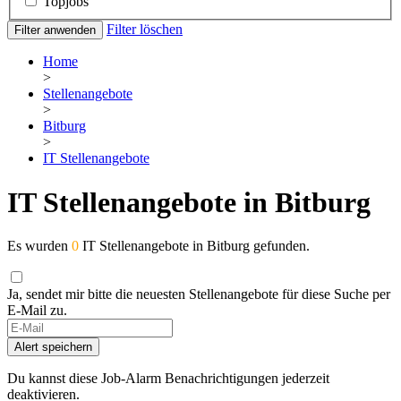
Topjobs
Filter löschen
Filter anwenden
Home
>
Stellenangebote
>
Bitburg
>
IT Stellenangebote
IT Stellenangebote in Bitburg
Es wurden
0
IT Stellenangebote in Bitburg gefunden.
Ja, sendet mir bitte die neuesten Stellenangebote für diese Suche per
E-Mail zu.
If
you
Alert speichern
are
a
Du kannst diese Job-Alarm Benachrichtigungen jederzeit
human,
deaktivieren.