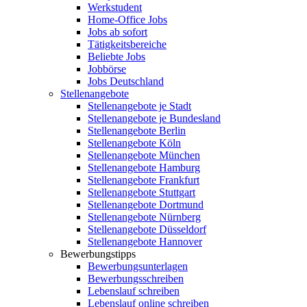
Werkstudent
Home-Office Jobs
Jobs ab sofort
Tätigkeitsbereiche
Beliebte Jobs
Jobbörse
Jobs Deutschland
Stellenangebote
Stellenangebote je Stadt
Stellenangebote je Bundesland
Stellenangebote Berlin
Stellenangebote Köln
Stellenangebote München
Stellenangebote Hamburg
Stellenangebote Frankfurt
Stellenangebote Stuttgart
Stellenangebote Dortmund
Stellenangebote Nürnberg
Stellenangebote Düsseldorf
Stellenangebote Hannover
Bewerbungstipps
Bewerbungsunterlagen
Bewerbungsschreiben
Lebenslauf schreiben
Lebenslauf online schreiben