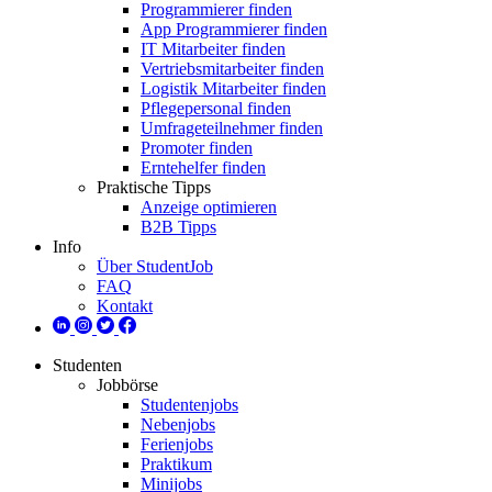
Programmierer finden
App Programmierer finden
IT Mitarbeiter finden
Vertriebsmitarbeiter finden
Logistik Mitarbeiter finden
Pflegepersonal finden
Umfrageteilnehmer finden
Promoter finden
Erntehelfer finden
Praktische Tipps
Anzeige optimieren
B2B Tipps
Info
Über StudentJob
FAQ
Kontakt
Studenten
Jobbörse
Studentenjobs
Nebenjobs
Ferienjobs
Praktikum
Minijobs