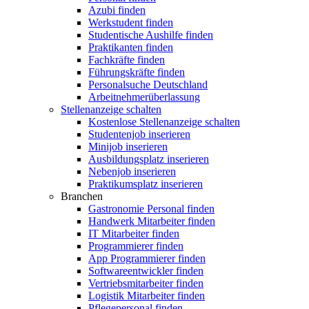
Azubi finden
Werkstudent finden
Studentische Aushilfe finden
Praktikanten finden
Fachkräfte finden
Führungskräfte finden
Personalsuche Deutschland
Arbeitnehmerüberlassung
Stellenanzeige schalten
Kostenlose Stellenanzeige schalten
Studentenjob inserieren
Minijob inserieren
Ausbildungsplatz inserieren
Nebenjob inserieren
Praktikumsplatz inserieren
Branchen
Gastronomie Personal finden
Handwerk Mitarbeiter finden
IT Mitarbeiter finden
Programmierer finden
App Programmierer finden
Softwareentwickler finden
Vertriebsmitarbeiter finden
Logistik Mitarbeiter finden
Pflegepersonal finden