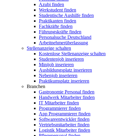
Azubi finden
Werkstudent finden
Studentische Aushilfe finden
Praktikanten finden
Fachkräfte finden
Führungskräfte finden
Personalsuche Deutschland
Arbeitnehmerüberlassung
Stellenanzeige schalten
Kostenlose Stellenanzeige schalten
Studentenjob inserieren
Minijob inserieren
Ausbildungsplatz inserieren
Nebenjob inserieren
Praktikumsplatz inserieren
Branchen
Gastronomie Personal finden
Handwerk Mitarbeiter finden
IT Mitarbeiter finden
Programmierer finden
App Programmierer finden
Softwareentwickler finden
Vertriebsmitarbeiter finden
Logistik Mitarbeiter finden
Pflegepersonal finden