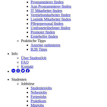
Programmierer finden
App Programmierer finden
IT Mitarbeiter finden
Vertriebsmitarbeiter finden
Logistik Mitarbeiter finden
Pflegepersonal finden
Umfrageteilnehmer finden
Promoter finden
Erntehelfer finden
Praktische Tipps
Anzeige optimieren
B2B Tipps
Info
Über StudentJob
FAQ
Kontakt
Studenten
Jobbörse
Studentenjobs
Nebenjobs
Ferienjobs
Praktikum
Minijobs