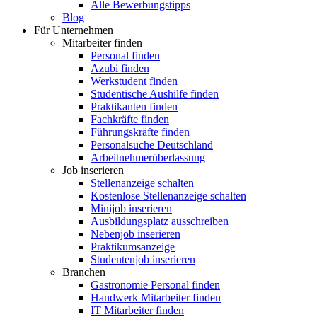
Alle Bewerbungstipps
Blog
Für Unternehmen
Mitarbeiter finden
Personal finden
Azubi finden
Werkstudent finden
Studentische Aushilfe finden
Praktikanten finden
Fachkräfte finden
Führungskräfte finden
Personalsuche Deutschland
Arbeitnehmerüberlassung
Job inserieren
Stellenanzeige schalten
Kostenlose Stellenanzeige schalten
Minijob inserieren
Ausbildungsplatz ausschreiben
Nebenjob inserieren
Praktikumsanzeige
Studentenjob inserieren
Branchen
Gastronomie Personal finden
Handwerk Mitarbeiter finden
IT Mitarbeiter finden