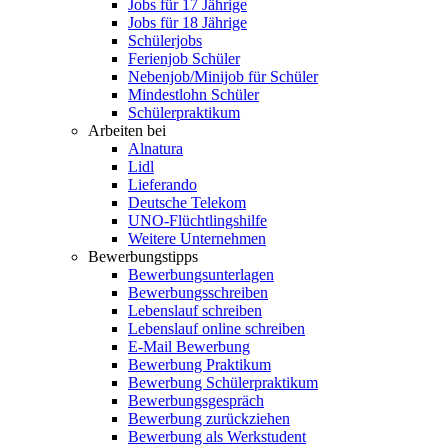
Jobs für 17 Jährige
Jobs für 18 Jährige
Schülerjobs
Ferienjob Schüler
Nebenjob/Minijob für Schüler
Mindestlohn Schüler
Schülerpraktikum
Arbeiten bei
Alnatura
Lidl
Lieferando
Deutsche Telekom
UNO-Flüchtlingshilfe
Weitere Unternehmen
Bewerbungstipps
Bewerbungsunterlagen
Bewerbungsschreiben
Lebenslauf schreiben
Lebenslauf online schreiben
E-Mail Bewerbung
Bewerbung Praktikum
Bewerbung Schülerpraktikum
Bewerbungsgespräch
Bewerbung zurückziehen
Bewerbung als Werkstudent