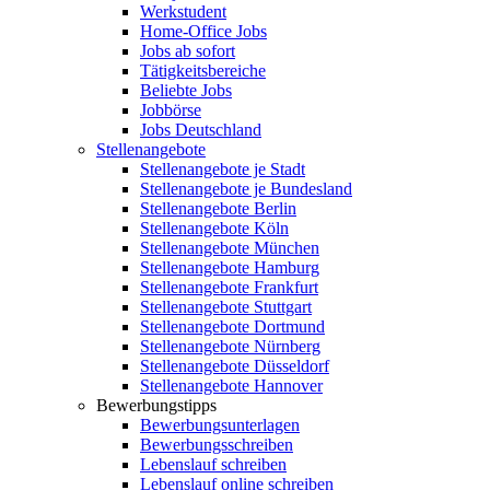
Werkstudent
Home-Office Jobs
Jobs ab sofort
Tätigkeitsbereiche
Beliebte Jobs
Jobbörse
Jobs Deutschland
Stellenangebote
Stellenangebote je Stadt
Stellenangebote je Bundesland
Stellenangebote Berlin
Stellenangebote Köln
Stellenangebote München
Stellenangebote Hamburg
Stellenangebote Frankfurt
Stellenangebote Stuttgart
Stellenangebote Dortmund
Stellenangebote Nürnberg
Stellenangebote Düsseldorf
Stellenangebote Hannover
Bewerbungstipps
Bewerbungsunterlagen
Bewerbungsschreiben
Lebenslauf schreiben
Lebenslauf online schreiben