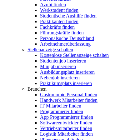
Azubi finden
Werkstudent finden
Studentische Aushilfe finden
Praktikanten finden
Fachkräfte finden
Führungskräfte finden
Personalsuche Deutschland
Arbeitnehmerüberlassung
Stellenanzeige schalten
Kostenlose Stellenanzeige schalten
Studentenjob inserieren
Minijob inserieren
Ausbildungsplatz inserieren
Nebenjob inserieren
Praktikumsplatz inserieren
Branchen
Gastronomie Personal finden
Handwerk Mitarbeiter finden
IT Mitarbeiter finden
Programmierer finden
App Programmierer finden
Softwareentwickler finden
Vertriebsmitarbeiter finden
Logistik Mitarbeiter finden
Pflegepersonal finden