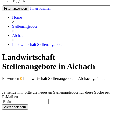
Topjobs
Filter löschen
Filter anwenden
Home
>
Stellenangebote
>
Aichach
>
Landwirtschaft Stellenangebote
Landwirtschaft
Stellenangebote in Aichach
Es wurden
0
Landwirtschaft Stellenangebote in Aichach gefunden.
Ja, sendet mir bitte die neuesten Stellenangebote für diese Suche per
E-Mail zu.
If
you
Alert speichern
are