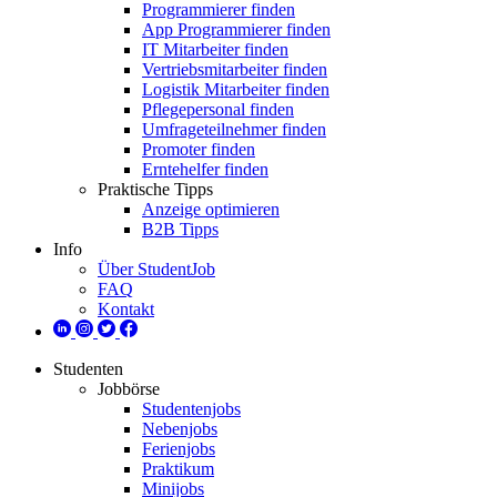
Programmierer finden
App Programmierer finden
IT Mitarbeiter finden
Vertriebsmitarbeiter finden
Logistik Mitarbeiter finden
Pflegepersonal finden
Umfrageteilnehmer finden
Promoter finden
Erntehelfer finden
Praktische Tipps
Anzeige optimieren
B2B Tipps
Info
Über StudentJob
FAQ
Kontakt
Studenten
Jobbörse
Studentenjobs
Nebenjobs
Ferienjobs
Praktikum
Minijobs