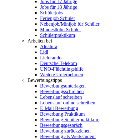
Jobs für 17 Jährige
Jobs für 18 Jährige
Schülerjobs
Ferienjob Schüler
Nebenjob/Minijob für Schüler
Mindestlohn Schüler
Schülerpraktikum
Arbeiten bei
Alnatura
Lidl
Lieferando
Deutsche Telekom
UNO-Flüchtlingshilfe
Weitere Unternehmen
Bewerbungstipps
Bewerbungsunterlagen
Bewerbungsschreiben
Lebenslauf schreiben
Lebenslauf online schreiben
E-Mail Bewerbung
Bewerbung Praktikum
Bewerbung Schülerpraktikum
Bewerbungsgespräch
Bewerbung zurückziehen
Bewerbung als Werkstudent