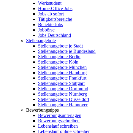
Werkstudent
Home-Office Jobs
Jobs ab sofort
Tätigkeitsbereiche
Beliebte Jobs
Jobbörse
Jobs Deutschland
Stellenangebote
Stellenangebote je Stadt
Stellenangebote je Bundesland
Stellenangebote Berlin
Stellenangebote Köln
Stellenangebote München
Stellenangebote Hamburg
Stellenangebote Frankfurt
Stellenangebote Stuttgart
Stellenangebote Dortmund
Stellenangebote Nürnberg
Stellenangebote Düsseldorf
Stellenangebote Hannover
Bewerbungstipps
Bewerbungsunterlagen
Bewerbungsschreiben
Lebenslauf schreiben
Lebenslauf online schreiben