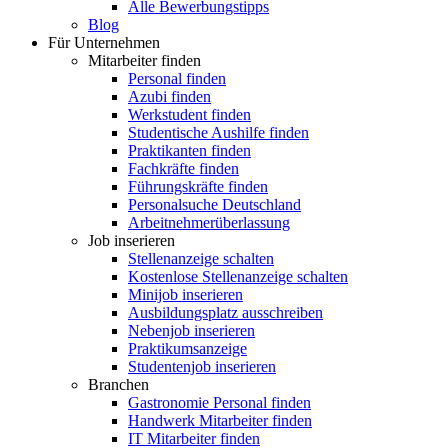
Alle Bewerbungstipps
Blog
Für Unternehmen
Mitarbeiter finden
Personal finden
Azubi finden
Werkstudent finden
Studentische Aushilfe finden
Praktikanten finden
Fachkräfte finden
Führungskräfte finden
Personalsuche Deutschland
Arbeitnehmerüberlassung
Job inserieren
Stellenanzeige schalten
Kostenlose Stellenanzeige schalten
Minijob inserieren
Ausbildungsplatz ausschreiben
Nebenjob inserieren
Praktikumsanzeige
Studentenjob inserieren
Branchen
Gastronomie Personal finden
Handwerk Mitarbeiter finden
IT Mitarbeiter finden