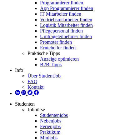
Programmierer finden
App Programmierer finden
IT Mitarbeiter finden
Vertriebsmitarbeiter finden
Logistik Mitarbeiter finden
Pflegepersonal finden
Umfrageteilnehmer finden
Promoter finden
Erntehelfer finden
Praktische Tipps
Anzeige optimieren
B2B Tipps
Info
Über StudentJob
FAQ
Kontakt
Studenten
Jobbörse
Studentenjobs
Nebenjobs
Ferienjobs
Praktikum
Minijobs