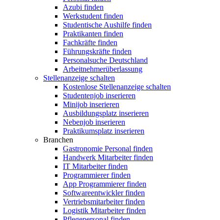
Azubi finden
Werkstudent finden
Studentische Aushilfe finden
Praktikanten finden
Fachkräfte finden
Führungskräfte finden
Personalsuche Deutschland
Arbeitnehmerüberlassung
Stellenanzeige schalten
Kostenlose Stellenanzeige schalten
Studentenjob inserieren
Minijob inserieren
Ausbildungsplatz inserieren
Nebenjob inserieren
Praktikumsplatz inserieren
Branchen
Gastronomie Personal finden
Handwerk Mitarbeiter finden
IT Mitarbeiter finden
Programmierer finden
App Programmierer finden
Softwareentwickler finden
Vertriebsmitarbeiter finden
Logistik Mitarbeiter finden
Pflegepersonal finden