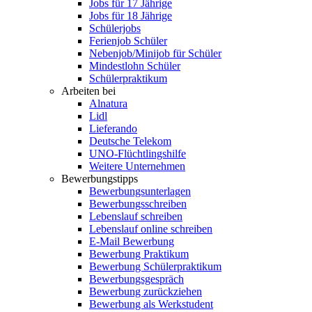
Jobs für 17 Jährige
Jobs für 18 Jährige
Schülerjobs
Ferienjob Schüler
Nebenjob/Minijob für Schüler
Mindestlohn Schüler
Schülerpraktikum
Arbeiten bei
Alnatura
Lidl
Lieferando
Deutsche Telekom
UNO-Flüchtlingshilfe
Weitere Unternehmen
Bewerbungstipps
Bewerbungsunterlagen
Bewerbungsschreiben
Lebenslauf schreiben
Lebenslauf online schreiben
E-Mail Bewerbung
Bewerbung Praktikum
Bewerbung Schülerpraktikum
Bewerbungsgespräch
Bewerbung zurückziehen
Bewerbung als Werkstudent