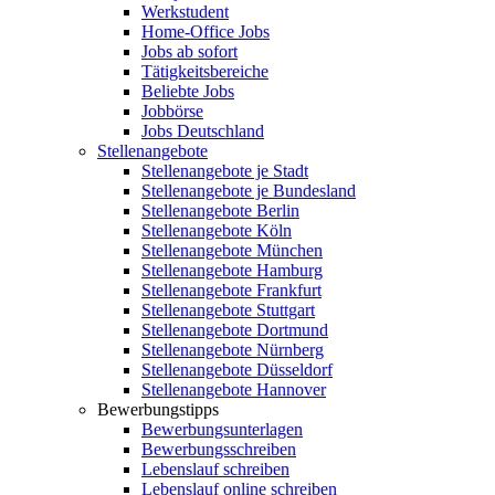
Werkstudent
Home-Office Jobs
Jobs ab sofort
Tätigkeitsbereiche
Beliebte Jobs
Jobbörse
Jobs Deutschland
Stellenangebote
Stellenangebote je Stadt
Stellenangebote je Bundesland
Stellenangebote Berlin
Stellenangebote Köln
Stellenangebote München
Stellenangebote Hamburg
Stellenangebote Frankfurt
Stellenangebote Stuttgart
Stellenangebote Dortmund
Stellenangebote Nürnberg
Stellenangebote Düsseldorf
Stellenangebote Hannover
Bewerbungstipps
Bewerbungsunterlagen
Bewerbungsschreiben
Lebenslauf schreiben
Lebenslauf online schreiben