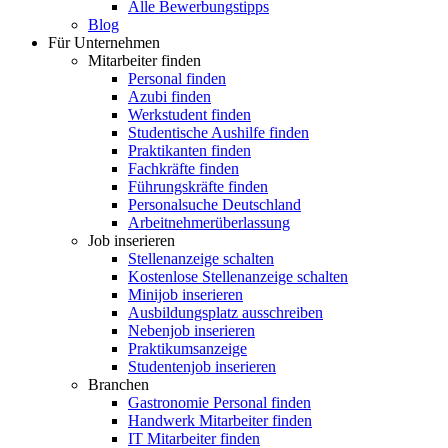
Alle Bewerbungstipps
Blog
Für Unternehmen
Mitarbeiter finden
Personal finden
Azubi finden
Werkstudent finden
Studentische Aushilfe finden
Praktikanten finden
Fachkräfte finden
Führungskräfte finden
Personalsuche Deutschland
Arbeitnehmerüberlassung
Job inserieren
Stellenanzeige schalten
Kostenlose Stellenanzeige schalten
Minijob inserieren
Ausbildungsplatz ausschreiben
Nebenjob inserieren
Praktikumsanzeige
Studentenjob inserieren
Branchen
Gastronomie Personal finden
Handwerk Mitarbeiter finden
IT Mitarbeiter finden