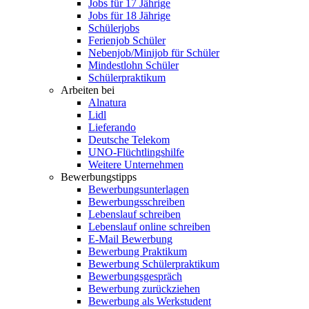
Jobs für 17 Jährige
Jobs für 18 Jährige
Schülerjobs
Ferienjob Schüler
Nebenjob/Minijob für Schüler
Mindestlohn Schüler
Schülerpraktikum
Arbeiten bei
Alnatura
Lidl
Lieferando
Deutsche Telekom
UNO-Flüchtlingshilfe
Weitere Unternehmen
Bewerbungstipps
Bewerbungsunterlagen
Bewerbungsschreiben
Lebenslauf schreiben
Lebenslauf online schreiben
E-Mail Bewerbung
Bewerbung Praktikum
Bewerbung Schülerpraktikum
Bewerbungsgespräch
Bewerbung zurückziehen
Bewerbung als Werkstudent