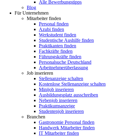
Alle Bewerbungstipps
Blog
Für Unternehmen
Mitarbeiter finden
Personal finden
Azubi finden
Werkstudent finden
Studentische Aushilfe finden
Praktikanten finden
Fachkräfte finden
Führungskräfte finden
Personalsuche Deutschland
Arbeitnehmerüberlassung
Job inserieren
Stellenanzeige schalten
Kostenlose Stellenanzeige schalten
Minijob inserieren
Ausbildungsplatz ausschreiben
Nebenjob inserieren
Praktikumsanzeige
Studentenjob inserieren
Branchen
Gastronomie Personal finden
Handwerk Mitarbeiter finden
IT Mitarbeiter finden