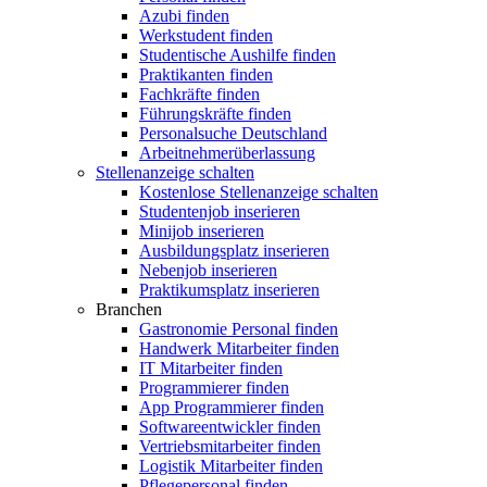
Azubi finden
Werkstudent finden
Studentische Aushilfe finden
Praktikanten finden
Fachkräfte finden
Führungskräfte finden
Personalsuche Deutschland
Arbeitnehmerüberlassung
Stellenanzeige schalten
Kostenlose Stellenanzeige schalten
Studentenjob inserieren
Minijob inserieren
Ausbildungsplatz inserieren
Nebenjob inserieren
Praktikumsplatz inserieren
Branchen
Gastronomie Personal finden
Handwerk Mitarbeiter finden
IT Mitarbeiter finden
Programmierer finden
App Programmierer finden
Softwareentwickler finden
Vertriebsmitarbeiter finden
Logistik Mitarbeiter finden
Pflegepersonal finden