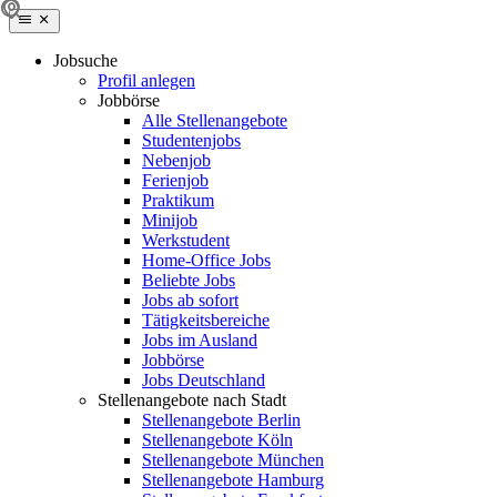
Jobsuche
Profil anlegen
Jobbörse
Alle Stellenangebote
Studentenjobs
Nebenjob
Ferienjob
Praktikum
Minijob
Werkstudent
Home-Office Jobs
Beliebte Jobs
Jobs ab sofort
Tätigkeitsbereiche
Jobs im Ausland
Jobbörse
Jobs Deutschland
Stellenangebote nach Stadt
Stellenangebote Berlin
Stellenangebote Köln
Stellenangebote München
Stellenangebote Hamburg