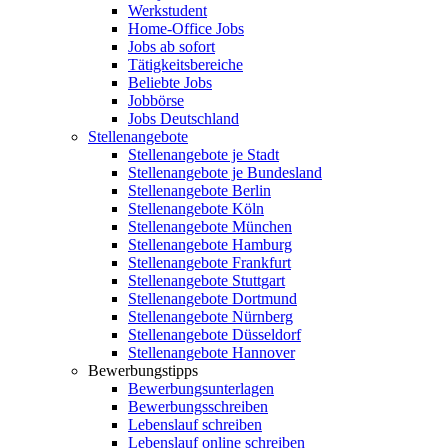
Werkstudent
Home-Office Jobs
Jobs ab sofort
Tätigkeitsbereiche
Beliebte Jobs
Jobbörse
Jobs Deutschland
Stellenangebote
Stellenangebote je Stadt
Stellenangebote je Bundesland
Stellenangebote Berlin
Stellenangebote Köln
Stellenangebote München
Stellenangebote Hamburg
Stellenangebote Frankfurt
Stellenangebote Stuttgart
Stellenangebote Dortmund
Stellenangebote Nürnberg
Stellenangebote Düsseldorf
Stellenangebote Hannover
Bewerbungstipps
Bewerbungsunterlagen
Bewerbungsschreiben
Lebenslauf schreiben
Lebenslauf online schreiben