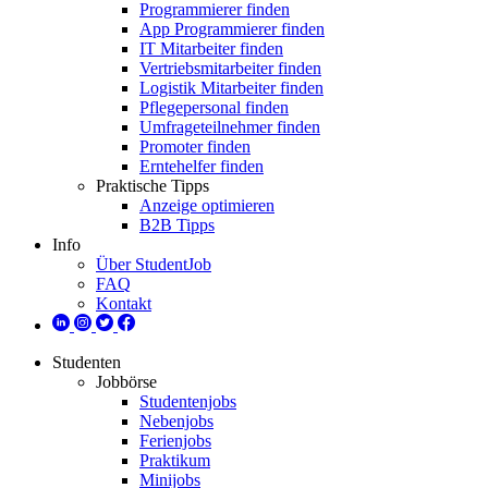
Programmierer finden
App Programmierer finden
IT Mitarbeiter finden
Vertriebsmitarbeiter finden
Logistik Mitarbeiter finden
Pflegepersonal finden
Umfrageteilnehmer finden
Promoter finden
Erntehelfer finden
Praktische Tipps
Anzeige optimieren
B2B Tipps
Info
Über StudentJob
FAQ
Kontakt
Studenten
Jobbörse
Studentenjobs
Nebenjobs
Ferienjobs
Praktikum
Minijobs