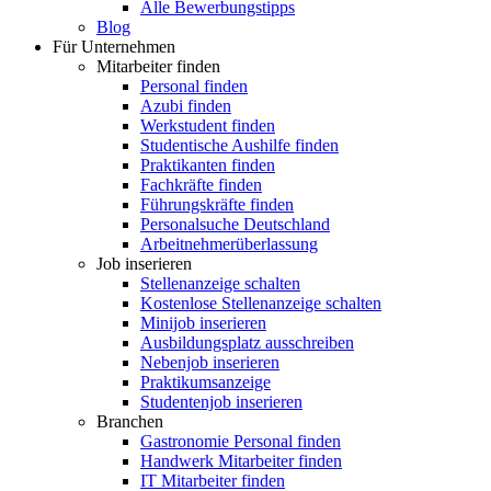
Alle Bewerbungstipps
Blog
Für Unternehmen
Mitarbeiter finden
Personal finden
Azubi finden
Werkstudent finden
Studentische Aushilfe finden
Praktikanten finden
Fachkräfte finden
Führungskräfte finden
Personalsuche Deutschland
Arbeitnehmerüberlassung
Job inserieren
Stellenanzeige schalten
Kostenlose Stellenanzeige schalten
Minijob inserieren
Ausbildungsplatz ausschreiben
Nebenjob inserieren
Praktikumsanzeige
Studentenjob inserieren
Branchen
Gastronomie Personal finden
Handwerk Mitarbeiter finden
IT Mitarbeiter finden