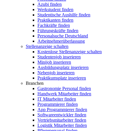
Azubi finden
Werkstudent finden
Studentische Aushilfe finden
Praktikanten finden
Fachkräfte finden
Führungskräfte finden
Personalsuche Deutschland
Arbeitnehmerüberlassung
Stellenanzeige schalten
Kostenlose Stellenanzeige schalten
Studentenjob inserieren
Minijob inserieren
Ausbildungsplatz inserieren
Nebenjob inserieren
Praktikumsplatz inserieren
Branchen
Gastronomie Personal finden
Handwerk Mitarbeiter finden
IT Mitarbeiter finden
Programmierer finden
App Programmierer finden
Softwareentwickler finden
Vertriebsmitarbeiter finden
Logistik Mitarbeiter finden
Pflegepersonal finden