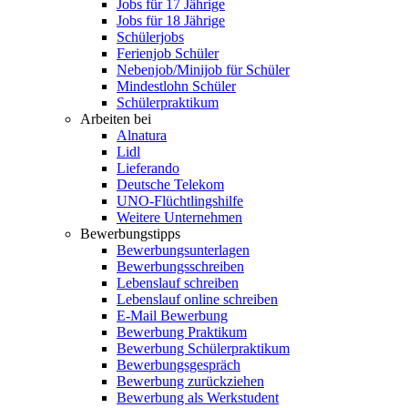
Jobs für 17 Jährige
Jobs für 18 Jährige
Schülerjobs
Ferienjob Schüler
Nebenjob/Minijob für Schüler
Mindestlohn Schüler
Schülerpraktikum
Arbeiten bei
Alnatura
Lidl
Lieferando
Deutsche Telekom
UNO-Flüchtlingshilfe
Weitere Unternehmen
Bewerbungstipps
Bewerbungsunterlagen
Bewerbungsschreiben
Lebenslauf schreiben
Lebenslauf online schreiben
E-Mail Bewerbung
Bewerbung Praktikum
Bewerbung Schülerpraktikum
Bewerbungsgespräch
Bewerbung zurückziehen
Bewerbung als Werkstudent