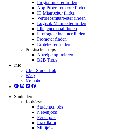
Programmierer finden
App Programmierer finden
IT Mitarbeiter finden
Vertriebsmitarbeiter finden
Logistik Mitarbeiter finden
Pflegepersonal finden
Umfrageteilnehmer finden
Promoter finden
Erntehelfer finden
Praktische Tipps
Anzeige optimieren
B2B Tipps
Info
Über StudentJob
FAQ
Kontakt
Studenten
Jobbörse
Studentenjobs
Nebenjobs
Ferienjobs
Praktikum
Minijobs