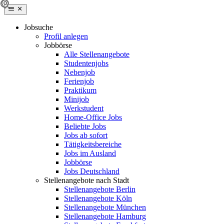
Jobsuche
Profil anlegen
Jobbörse
Alle Stellenangebote
Studentenjobs
Nebenjob
Ferienjob
Praktikum
Minijob
Werkstudent
Home-Office Jobs
Beliebte Jobs
Jobs ab sofort
Tätigkeitsbereiche
Jobs im Ausland
Jobbörse
Jobs Deutschland
Stellenangebote nach Stadt
Stellenangebote Berlin
Stellenangebote Köln
Stellenangebote München
Stellenangebote Hamburg