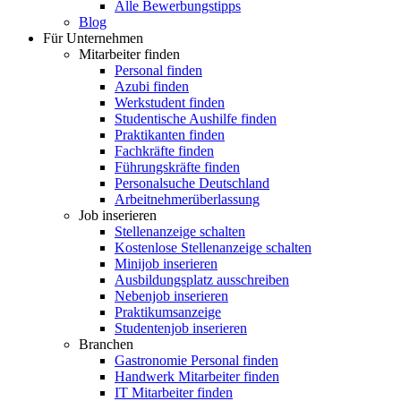
Alle Bewerbungstipps
Blog
Für Unternehmen
Mitarbeiter finden
Personal finden
Azubi finden
Werkstudent finden
Studentische Aushilfe finden
Praktikanten finden
Fachkräfte finden
Führungskräfte finden
Personalsuche Deutschland
Arbeitnehmerüberlassung
Job inserieren
Stellenanzeige schalten
Kostenlose Stellenanzeige schalten
Minijob inserieren
Ausbildungsplatz ausschreiben
Nebenjob inserieren
Praktikumsanzeige
Studentenjob inserieren
Branchen
Gastronomie Personal finden
Handwerk Mitarbeiter finden
IT Mitarbeiter finden