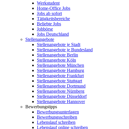
Werkstudent
Home-Office Jobs
Jobs ab sofort
Tätigkeitsbereiche
Beliebte Jobs
Jobbörse
Jobs Deutschland
Stellenangebote
Stellenangebote je Stadt
Stellenangebote je Bundesland
Stellenangebote Berlin
Stellenangebote Köln
Stellenangebote München
Stellenangebote Hamburg
Stellenangebote Frankfurt
Stellenangebote Stuttgart
Stellenangebote Dortmund
Stellenangebote Nürnberg
Stellenangebote Düsseldorf
Stellenangebote Hannover
Bewerbungstipps
Bewerbungsunterlagen
Bewerbungsschreiben
Lebenslauf schreiben
Lebenslauf online schreiben