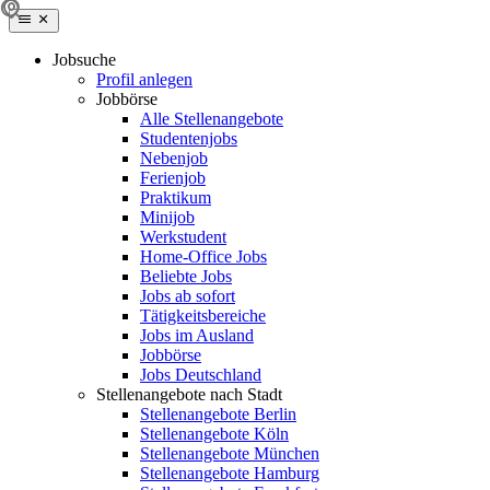
Jobsuche
Profil anlegen
Jobbörse
Alle Stellenangebote
Studentenjobs
Nebenjob
Ferienjob
Praktikum
Minijob
Werkstudent
Home-Office Jobs
Beliebte Jobs
Jobs ab sofort
Tätigkeitsbereiche
Jobs im Ausland
Jobbörse
Jobs Deutschland
Stellenangebote nach Stadt
Stellenangebote Berlin
Stellenangebote Köln
Stellenangebote München
Stellenangebote Hamburg