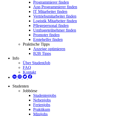
Programmierer finden
App Programmierer finden
IT Mitarbeiter finden
Vertriebsmitarbeiter finden
Logistik Mitarbeiter finden
Pflegepersonal finden
Umfrageteilnehmer finden
Promoter finden
Erntehelfer finden
Praktische Tipps
Anzeige optimieren
B2B Tipps
Info
Über StudentJob
FAQ
Kontakt
Studenten
Jobbörse
Studentenjobs
Nebenjobs
Ferienjobs
Praktikum
Minijobs