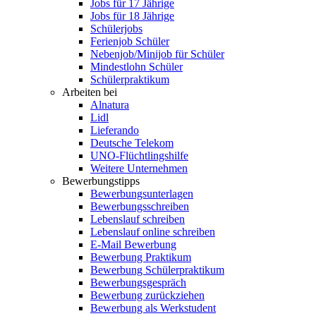
Jobs für 17 Jährige
Jobs für 18 Jährige
Schülerjobs
Ferienjob Schüler
Nebenjob/Minijob für Schüler
Mindestlohn Schüler
Schülerpraktikum
Arbeiten bei
Alnatura
Lidl
Lieferando
Deutsche Telekom
UNO-Flüchtlingshilfe
Weitere Unternehmen
Bewerbungstipps
Bewerbungsunterlagen
Bewerbungsschreiben
Lebenslauf schreiben
Lebenslauf online schreiben
E-Mail Bewerbung
Bewerbung Praktikum
Bewerbung Schülerpraktikum
Bewerbungsgespräch
Bewerbung zurückziehen
Bewerbung als Werkstudent