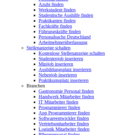
Azubi finden
Werkstudent finden
Studentische Aushilfe finden
Praktikanten finden
Fachkräfte finden
Führungskräfte finden
Personalsuche Deutschland
Arbeitnehmerüberlassung
Stellenanzeige schalten
Kostenlose Stellenanzeige schalten
Studentenjob inserieren
Minijob inserieren
Ausbildungsplatz inserieren
Nebenjob inserieren
Praktikumsplatz inserieren
Branchen
Gastronomie Personal finden
Handwerk Mitarbeiter finden
IT Mitarbeiter finden
Programmierer finden
App Programmierer finden
Softwareentwickler finden
Vertriebsmitarbeiter finden
Logistik Mitarbeiter finden
Pflegepersonal finden