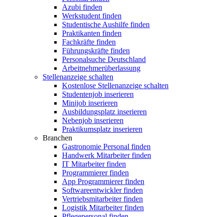
Azubi finden
Werkstudent finden
Studentische Aushilfe finden
Praktikanten finden
Fachkräfte finden
Führungskräfte finden
Personalsuche Deutschland
Arbeitnehmerüberlassung
Stellenanzeige schalten
Kostenlose Stellenanzeige schalten
Studentenjob inserieren
Minijob inserieren
Ausbildungsplatz inserieren
Nebenjob inserieren
Praktikumsplatz inserieren
Branchen
Gastronomie Personal finden
Handwerk Mitarbeiter finden
IT Mitarbeiter finden
Programmierer finden
App Programmierer finden
Softwareentwickler finden
Vertriebsmitarbeiter finden
Logistik Mitarbeiter finden
Pflegepersonal finden