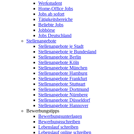
Werkstudent
Home-Office Jobs
Jobs ab sofort
Tätigkeitsbereiche
Beliebte Jobs
Jobbörse
Jobs Deutschland
Stellenangebote
Stellenangebote je Stadt
Stellenangebote je Bundesland
Stellenangebote Berlin
Stellenangebote Köln
Stellenangebote München
Stellenangebote Hamburg
Stellenangebote Frankfurt
Stellenangebote Stuttgart
Stellenangebote Dortmund
Stellenangebote Nürnberg
Stellenangebote Düsseldorf
Stellenangebote Hannover
Bewerbungstipps
Bewerbungsunterlagen
Bewerbungsschreiben
Lebenslauf schreiben
Lebenslauf online schreiben