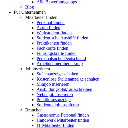
Alle Bewerbungstipps
Blog
Für Unternehmen
Mitarbeiter finden
Personal finden
Azubi finden
Werkstudent finden
Studentische Aushilfe finden
Praktikanten finden
Fachkräfte finden
Führungskräfte finden
Personalsuche Deutschland
Arbeitnehmerüberlassung
Job inserieren
Stellenanzeige schalten
Kostenlose Stellenanzeige schalten
Minijob inserieren
Ausbildungsplatz ausschreiben
Nebenjob inserieren
Praktikumsanzeige
Studentenjob inserieren
Branchen
Gastronomie Personal finden
Handwerk Mitarbeiter finden
IT Mitarbeiter finden