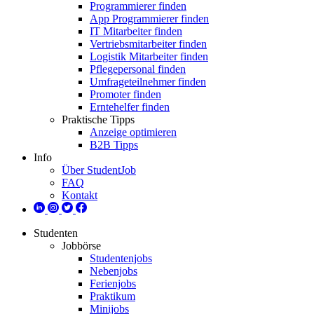
Programmierer finden
App Programmierer finden
IT Mitarbeiter finden
Vertriebsmitarbeiter finden
Logistik Mitarbeiter finden
Pflegepersonal finden
Umfrageteilnehmer finden
Promoter finden
Erntehelfer finden
Praktische Tipps
Anzeige optimieren
B2B Tipps
Info
Über StudentJob
FAQ
Kontakt
Studenten
Jobbörse
Studentenjobs
Nebenjobs
Ferienjobs
Praktikum
Minijobs