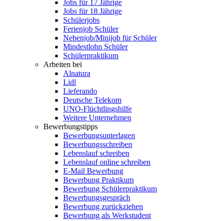
Jobs für 17 Jährige
Jobs für 18 Jährige
Schülerjobs
Ferienjob Schüler
Nebenjob/Minijob für Schüler
Mindestlohn Schüler
Schülerpraktikum
Arbeiten bei
Alnatura
Lidl
Lieferando
Deutsche Telekom
UNO-Flüchtlingshilfe
Weitere Unternehmen
Bewerbungstipps
Bewerbungsunterlagen
Bewerbungsschreiben
Lebenslauf schreiben
Lebenslauf online schreiben
E-Mail Bewerbung
Bewerbung Praktikum
Bewerbung Schülerpraktikum
Bewerbungsgespräch
Bewerbung zurückziehen
Bewerbung als Werkstudent