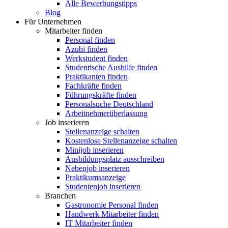
Alle Bewerbungstipps
Blog
Für Unternehmen
Mitarbeiter finden
Personal finden
Azubi finden
Werkstudent finden
Studentische Aushilfe finden
Praktikanten finden
Fachkräfte finden
Führungskräfte finden
Personalsuche Deutschland
Arbeitnehmerüberlassung
Job inserieren
Stellenanzeige schalten
Kostenlose Stellenanzeige schalten
Minijob inserieren
Ausbildungsplatz ausschreiben
Nebenjob inserieren
Praktikumsanzeige
Studentenjob inserieren
Branchen
Gastronomie Personal finden
Handwerk Mitarbeiter finden
IT Mitarbeiter finden