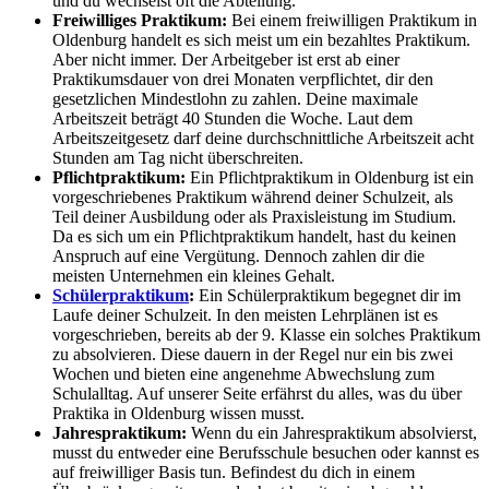
und du wechselst oft die Abteilung.
Freiwilliges Praktikum:
Bei einem freiwilligen Praktikum in
Oldenburg handelt es sich meist um ein bezahltes Praktikum.
Aber nicht immer. Der Arbeitgeber ist erst ab einer
Praktikumsdauer von drei Monaten verpflichtet, dir den
gesetzlichen Mindestlohn zu zahlen. Deine maximale
Arbeitszeit beträgt 40 Stunden die Woche. Laut dem
Arbeitszeitgesetz darf deine durchschnittliche Arbeitszeit acht
Stunden am Tag nicht überschreiten.
Pflichtpraktikum:
Ein Pflichtpraktikum in Oldenburg ist ein
vorgeschriebenes Praktikum während deiner Schulzeit, als
Teil deiner Ausbildung oder als Praxisleistung im Studium.
Da es sich um ein Pflichtpraktikum handelt, hast du keinen
Anspruch auf eine Vergütung. Dennoch zahlen dir die
meisten Unternehmen ein kleines Gehalt.
Schülerpraktikum
:
Ein Schülerpraktikum begegnet dir im
Laufe deiner Schulzeit. In den meisten Lehrplänen ist es
vorgeschrieben, bereits ab der 9. Klasse ein solches Praktikum
zu absolvieren. Diese dauern in der Regel nur ein bis zwei
Wochen und bieten eine angenehme Abwechslung zum
Schulalltag. Auf unserer Seite erfährst du alles, was du über
Praktika in Oldenburg wissen musst.
Jahrespraktikum:
Wenn du ein Jahrespraktikum absolvierst,
musst du entweder eine Berufsschule besuchen oder kannst es
auf freiwilliger Basis tun. Befindest du dich in einem