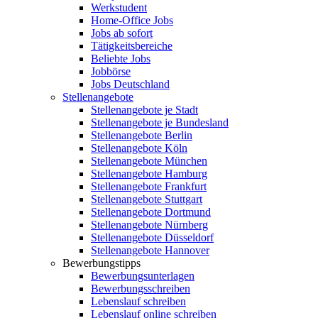
Werkstudent
Home-Office Jobs
Jobs ab sofort
Tätigkeitsbereiche
Beliebte Jobs
Jobbörse
Jobs Deutschland
Stellenangebote
Stellenangebote je Stadt
Stellenangebote je Bundesland
Stellenangebote Berlin
Stellenangebote Köln
Stellenangebote München
Stellenangebote Hamburg
Stellenangebote Frankfurt
Stellenangebote Stuttgart
Stellenangebote Dortmund
Stellenangebote Nürnberg
Stellenangebote Düsseldorf
Stellenangebote Hannover
Bewerbungstipps
Bewerbungsunterlagen
Bewerbungsschreiben
Lebenslauf schreiben
Lebenslauf online schreiben