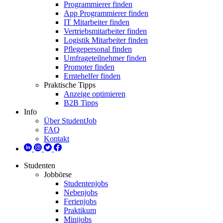
Programmierer finden
App Programmierer finden
IT Mitarbeiter finden
Vertriebsmitarbeiter finden
Logistik Mitarbeiter finden
Pflegepersonal finden
Umfrageteilnehmer finden
Promoter finden
Erntehelfer finden
Praktische Tipps
Anzeige optimieren
B2B Tipps
Info
Über StudentJob
FAQ
Kontakt
Studenten
Jobbörse
Studentenjobs
Nebenjobs
Ferienjobs
Praktikum
Minijobs