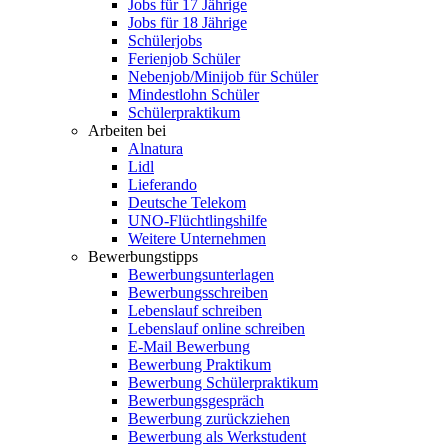
Jobs für 17 Jährige
Jobs für 18 Jährige
Schülerjobs
Ferienjob Schüler
Nebenjob/Minijob für Schüler
Mindestlohn Schüler
Schülerpraktikum
Arbeiten bei
Alnatura
Lidl
Lieferando
Deutsche Telekom
UNO-Flüchtlingshilfe
Weitere Unternehmen
Bewerbungstipps
Bewerbungsunterlagen
Bewerbungsschreiben
Lebenslauf schreiben
Lebenslauf online schreiben
E-Mail Bewerbung
Bewerbung Praktikum
Bewerbung Schülerpraktikum
Bewerbungsgespräch
Bewerbung zurückziehen
Bewerbung als Werkstudent