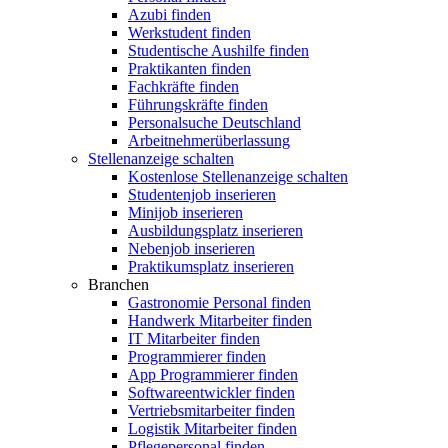
Azubi finden
Werkstudent finden
Studentische Aushilfe finden
Praktikanten finden
Fachkräfte finden
Führungskräfte finden
Personalsuche Deutschland
Arbeitnehmerüberlassung
Stellenanzeige schalten
Kostenlose Stellenanzeige schalten
Studentenjob inserieren
Minijob inserieren
Ausbildungsplatz inserieren
Nebenjob inserieren
Praktikumsplatz inserieren
Branchen
Gastronomie Personal finden
Handwerk Mitarbeiter finden
IT Mitarbeiter finden
Programmierer finden
App Programmierer finden
Softwareentwickler finden
Vertriebsmitarbeiter finden
Logistik Mitarbeiter finden
Pflegepersonal finden