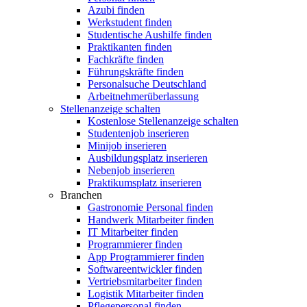
Azubi finden
Werkstudent finden
Studentische Aushilfe finden
Praktikanten finden
Fachkräfte finden
Führungskräfte finden
Personalsuche Deutschland
Arbeitnehmerüberlassung
Stellenanzeige schalten
Kostenlose Stellenanzeige schalten
Studentenjob inserieren
Minijob inserieren
Ausbildungsplatz inserieren
Nebenjob inserieren
Praktikumsplatz inserieren
Branchen
Gastronomie Personal finden
Handwerk Mitarbeiter finden
IT Mitarbeiter finden
Programmierer finden
App Programmierer finden
Softwareentwickler finden
Vertriebsmitarbeiter finden
Logistik Mitarbeiter finden
Pflegepersonal finden