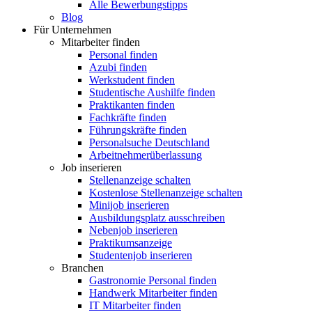
Alle Bewerbungstipps
Blog
Für Unternehmen
Mitarbeiter finden
Personal finden
Azubi finden
Werkstudent finden
Studentische Aushilfe finden
Praktikanten finden
Fachkräfte finden
Führungskräfte finden
Personalsuche Deutschland
Arbeitnehmerüberlassung
Job inserieren
Stellenanzeige schalten
Kostenlose Stellenanzeige schalten
Minijob inserieren
Ausbildungsplatz ausschreiben
Nebenjob inserieren
Praktikumsanzeige
Studentenjob inserieren
Branchen
Gastronomie Personal finden
Handwerk Mitarbeiter finden
IT Mitarbeiter finden