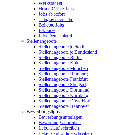
Werkstudent
Home-Office Jobs
Jobs ab sofort
Tätigkeitsbereiche
Beliebte Jobs
Jobbörse
Jobs Deutschland
Stellenangebote
Stellenangebote je Stadt
Stellenangebote je Bundesland
Stellenangebote Berlin
Stellenangebote Köln
Stellenangebote München
Stellenangebote Hamburg
Stellenangebote Frankfurt
Stellenangebote Stuttgart
Stellenangebote Dortmund
Stellenangebote Nürnberg
Stellenangebote Düsseldorf
Stellenangebote Hannover
Bewerbungstipps
Bewerbungsunterlagen
Bewerbungsschreiben
Lebenslauf schreiben
Lebenslauf online schreiben