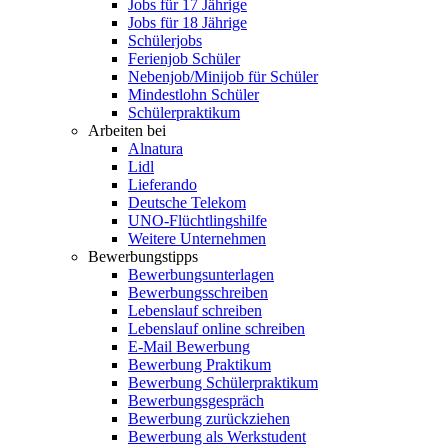
Jobs für 17 Jährige
Jobs für 18 Jährige
Schülerjobs
Ferienjob Schüler
Nebenjob/Minijob für Schüler
Mindestlohn Schüler
Schülerpraktikum
Arbeiten bei
Alnatura
Lidl
Lieferando
Deutsche Telekom
UNO-Flüchtlingshilfe
Weitere Unternehmen
Bewerbungstipps
Bewerbungsunterlagen
Bewerbungsschreiben
Lebenslauf schreiben
Lebenslauf online schreiben
E-Mail Bewerbung
Bewerbung Praktikum
Bewerbung Schülerpraktikum
Bewerbungsgespräch
Bewerbung zurückziehen
Bewerbung als Werkstudent