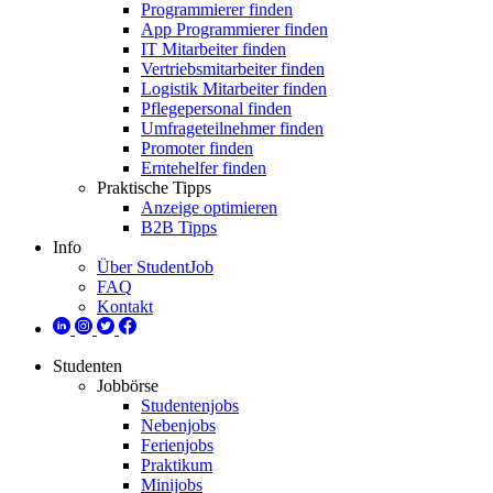
Programmierer finden
App Programmierer finden
IT Mitarbeiter finden
Vertriebsmitarbeiter finden
Logistik Mitarbeiter finden
Pflegepersonal finden
Umfrageteilnehmer finden
Promoter finden
Erntehelfer finden
Praktische Tipps
Anzeige optimieren
B2B Tipps
Info
Über StudentJob
FAQ
Kontakt
Studenten
Jobbörse
Studentenjobs
Nebenjobs
Ferienjobs
Praktikum
Minijobs