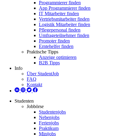
Programmierer finden
App Programmierer finden
IT Mitarbeiter finden
Vertriebsmitarbeiter finden
Logistik Mitarbeiter finden
Pflegepersonal finden
Umfrageteilnehmer finden
Promoter finden
Erntehelfer finden
Praktische Tipps
Anzeige optimieren
B2B Tipps
Info
Über StudentJob
FAQ
Kontakt
Studenten
Jobbörse
Studentenjobs
Nebenjobs
Ferienjobs
Praktikum
Minijobs