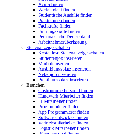
Azubi finden
Werkstudent finden
Studentische Aushilfe finden
Praktikanten finden
Fachkräfte finden
Führungskräfte finden
Personalsuche Deutschland
Arbeitnehmerüberlassung
Stellenanzeige schalten
Kostenlose Stellenanzeige schalten
Studentenjob inserieren
Minijob inserieren
Ausbildungsplatz inserieren
Nebenjob inserieren
Praktikumsplatz inserieren
Branchen
Gastronomie Personal finden
Handwerk Mitarbeiter finden
IT Mitarbeiter finden
Programmierer finden
App Programmierer finden
Softwareentwickler finden
Vertriebsmitarbeiter finden
Logistik Mitarbeiter finden
Pflegepersonal finden