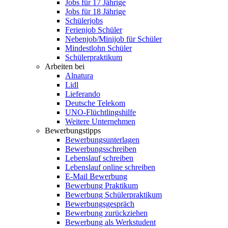
Jobs für 17 Jährige
Jobs für 18 Jährige
Schülerjobs
Ferienjob Schüler
Nebenjob/Minijob für Schüler
Mindestlohn Schüler
Schülerpraktikum
Arbeiten bei
Alnatura
Lidl
Lieferando
Deutsche Telekom
UNO-Flüchtlingshilfe
Weitere Unternehmen
Bewerbungstipps
Bewerbungsunterlagen
Bewerbungsschreiben
Lebenslauf schreiben
Lebenslauf online schreiben
E-Mail Bewerbung
Bewerbung Praktikum
Bewerbung Schülerpraktikum
Bewerbungsgespräch
Bewerbung zurückziehen
Bewerbung als Werkstudent