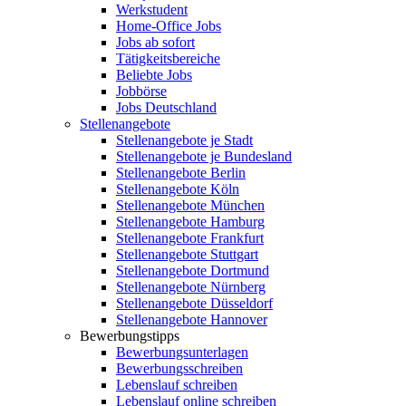
Werkstudent
Home-Office Jobs
Jobs ab sofort
Tätigkeitsbereiche
Beliebte Jobs
Jobbörse
Jobs Deutschland
Stellenangebote
Stellenangebote je Stadt
Stellenangebote je Bundesland
Stellenangebote Berlin
Stellenangebote Köln
Stellenangebote München
Stellenangebote Hamburg
Stellenangebote Frankfurt
Stellenangebote Stuttgart
Stellenangebote Dortmund
Stellenangebote Nürnberg
Stellenangebote Düsseldorf
Stellenangebote Hannover
Bewerbungstipps
Bewerbungsunterlagen
Bewerbungsschreiben
Lebenslauf schreiben
Lebenslauf online schreiben