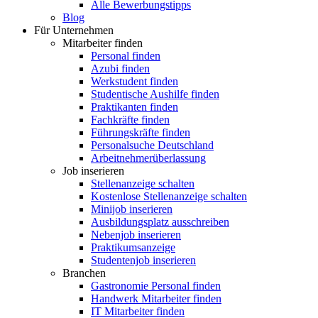
Alle Bewerbungstipps
Blog
Für Unternehmen
Mitarbeiter finden
Personal finden
Azubi finden
Werkstudent finden
Studentische Aushilfe finden
Praktikanten finden
Fachkräfte finden
Führungskräfte finden
Personalsuche Deutschland
Arbeitnehmerüberlassung
Job inserieren
Stellenanzeige schalten
Kostenlose Stellenanzeige schalten
Minijob inserieren
Ausbildungsplatz ausschreiben
Nebenjob inserieren
Praktikumsanzeige
Studentenjob inserieren
Branchen
Gastronomie Personal finden
Handwerk Mitarbeiter finden
IT Mitarbeiter finden