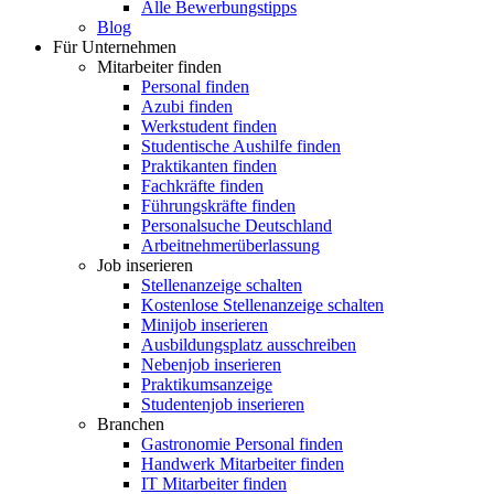
Alle Bewerbungstipps
Blog
Für Unternehmen
Mitarbeiter finden
Personal finden
Azubi finden
Werkstudent finden
Studentische Aushilfe finden
Praktikanten finden
Fachkräfte finden
Führungskräfte finden
Personalsuche Deutschland
Arbeitnehmerüberlassung
Job inserieren
Stellenanzeige schalten
Kostenlose Stellenanzeige schalten
Minijob inserieren
Ausbildungsplatz ausschreiben
Nebenjob inserieren
Praktikumsanzeige
Studentenjob inserieren
Branchen
Gastronomie Personal finden
Handwerk Mitarbeiter finden
IT Mitarbeiter finden