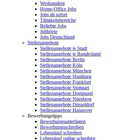
Werkstudent
Home-Office Jobs
Jobs ab sofort
Tätigkeitsbereiche
Beliebte Jobs
Jobbörse
Jobs Deutschland
Stellenangebote
Stellenangebote je Stadt
Stellenangebote je Bundesland
Stellenangebote Berlin
Stellenangebote Köln
Stellenangebote München
Stellenangebote Hamburg
Stellenangebote Frankfurt
Stellenangebote Stuttgart
Stellenangebote Dortmund
Stellenangebote Nürnberg
Stellenangebote Düsseldorf
Stellenangebote Hannover
Bewerbungstipps
Bewerbungsunterlagen
Bewerbungsschreiben
Lebenslauf schreiben
Lebenslauf online schreiben