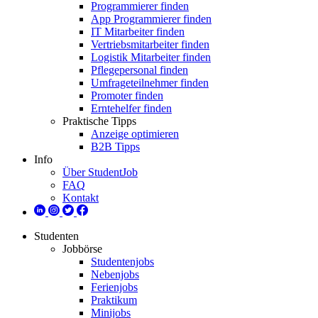
Programmierer finden
App Programmierer finden
IT Mitarbeiter finden
Vertriebsmitarbeiter finden
Logistik Mitarbeiter finden
Pflegepersonal finden
Umfrageteilnehmer finden
Promoter finden
Erntehelfer finden
Praktische Tipps
Anzeige optimieren
B2B Tipps
Info
Über StudentJob
FAQ
Kontakt
Studenten
Jobbörse
Studentenjobs
Nebenjobs
Ferienjobs
Praktikum
Minijobs