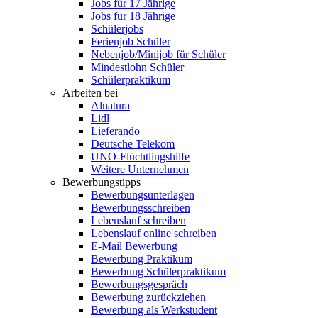
Jobs für 17 Jährige
Jobs für 18 Jährige
Schülerjobs
Ferienjob Schüler
Nebenjob/Minijob für Schüler
Mindestlohn Schüler
Schülerpraktikum
Arbeiten bei
Alnatura
Lidl
Lieferando
Deutsche Telekom
UNO-Flüchtlingshilfe
Weitere Unternehmen
Bewerbungstipps
Bewerbungsunterlagen
Bewerbungsschreiben
Lebenslauf schreiben
Lebenslauf online schreiben
E-Mail Bewerbung
Bewerbung Praktikum
Bewerbung Schülerpraktikum
Bewerbungsgespräch
Bewerbung zurückziehen
Bewerbung als Werkstudent