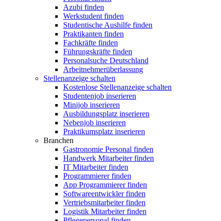
Azubi finden
Werkstudent finden
Studentische Aushilfe finden
Praktikanten finden
Fachkräfte finden
Führungskräfte finden
Personalsuche Deutschland
Arbeitnehmerüberlassung
Stellenanzeige schalten
Kostenlose Stellenanzeige schalten
Studentenjob inserieren
Minijob inserieren
Ausbildungsplatz inserieren
Nebenjob inserieren
Praktikumsplatz inserieren
Branchen
Gastronomie Personal finden
Handwerk Mitarbeiter finden
IT Mitarbeiter finden
Programmierer finden
App Programmierer finden
Softwareentwickler finden
Vertriebsmitarbeiter finden
Logistik Mitarbeiter finden
Pflegepersonal finden