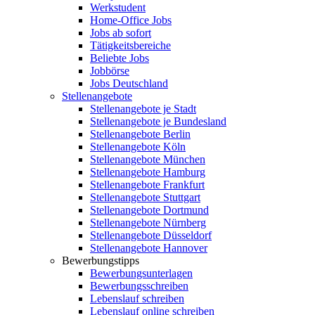
Werkstudent
Home-Office Jobs
Jobs ab sofort
Tätigkeitsbereiche
Beliebte Jobs
Jobbörse
Jobs Deutschland
Stellenangebote
Stellenangebote je Stadt
Stellenangebote je Bundesland
Stellenangebote Berlin
Stellenangebote Köln
Stellenangebote München
Stellenangebote Hamburg
Stellenangebote Frankfurt
Stellenangebote Stuttgart
Stellenangebote Dortmund
Stellenangebote Nürnberg
Stellenangebote Düsseldorf
Stellenangebote Hannover
Bewerbungstipps
Bewerbungsunterlagen
Bewerbungsschreiben
Lebenslauf schreiben
Lebenslauf online schreiben