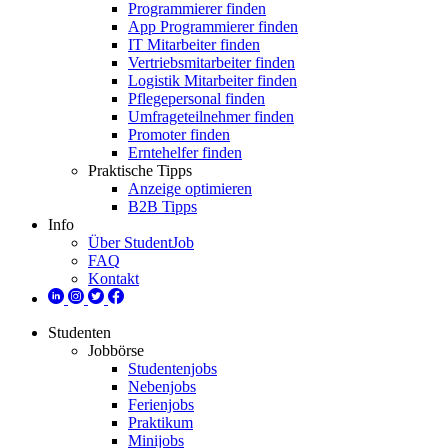
Programmierer finden
App Programmierer finden
IT Mitarbeiter finden
Vertriebsmitarbeiter finden
Logistik Mitarbeiter finden
Pflegepersonal finden
Umfrageteilnehmer finden
Promoter finden
Erntehelfer finden
Praktische Tipps
Anzeige optimieren
B2B Tipps
Info
Über StudentJob
FAQ
Kontakt
Studenten
Jobbörse
Studentenjobs
Nebenjobs
Ferienjobs
Praktikum
Minijobs