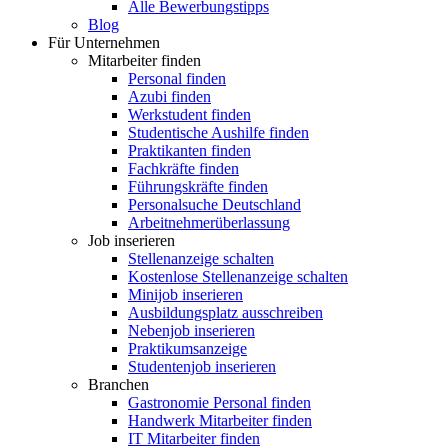
Alle Bewerbungstipps
Blog
Für Unternehmen
Mitarbeiter finden
Personal finden
Azubi finden
Werkstudent finden
Studentische Aushilfe finden
Praktikanten finden
Fachkräfte finden
Führungskräfte finden
Personalsuche Deutschland
Arbeitnehmerüberlassung
Job inserieren
Stellenanzeige schalten
Kostenlose Stellenanzeige schalten
Minijob inserieren
Ausbildungsplatz ausschreiben
Nebenjob inserieren
Praktikumsanzeige
Studentenjob inserieren
Branchen
Gastronomie Personal finden
Handwerk Mitarbeiter finden
IT Mitarbeiter finden