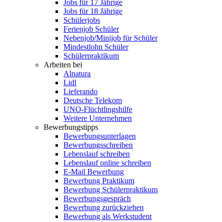
Jobs für 17 Jährige
Jobs für 18 Jährige
Schülerjobs
Ferienjob Schüler
Nebenjob/Minijob für Schüler
Mindestlohn Schüler
Schülerpraktikum
Arbeiten bei
Alnatura
Lidl
Lieferando
Deutsche Telekom
UNO-Flüchtlingshilfe
Weitere Unternehmen
Bewerbungstipps
Bewerbungsunterlagen
Bewerbungsschreiben
Lebenslauf schreiben
Lebenslauf online schreiben
E-Mail Bewerbung
Bewerbung Praktikum
Bewerbung Schülerpraktikum
Bewerbungsgespräch
Bewerbung zurückziehen
Bewerbung als Werkstudent