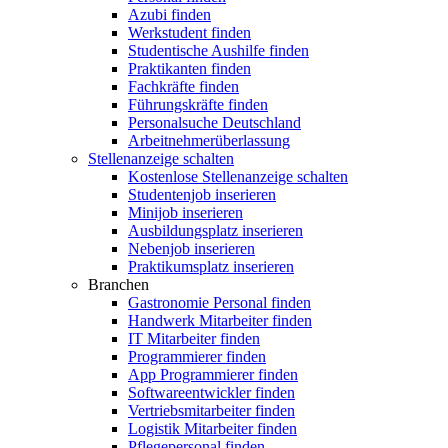
Azubi finden
Werkstudent finden
Studentische Aushilfe finden
Praktikanten finden
Fachkräfte finden
Führungskräfte finden
Personalsuche Deutschland
Arbeitnehmerüberlassung
Stellenanzeige schalten
Kostenlose Stellenanzeige schalten
Studentenjob inserieren
Minijob inserieren
Ausbildungsplatz inserieren
Nebenjob inserieren
Praktikumsplatz inserieren
Branchen
Gastronomie Personal finden
Handwerk Mitarbeiter finden
IT Mitarbeiter finden
Programmierer finden
App Programmierer finden
Softwareentwickler finden
Vertriebsmitarbeiter finden
Logistik Mitarbeiter finden
Pflegepersonal finden